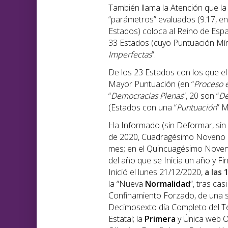
También llama la Atención que l
“parámetros” evaluados (9.17, en
Estados) coloca al Reino de Esp
33 Estados (cuyo Puntuación Míni
Imperfectas
”.
De los 23 Estados con los que e
Mayor Puntuación (en “
Proceso e
“
Democracias Plenas
”, 20 son “
De
(Estados con una “
Puntuación
” M
Ha Informado (sin Deformar, sin
de 2020, Cuadragésimo Noveno 
mes; en el Quincuagésimo Noveno
del año que se Inicia un año y Fin
Inició el lunes 21/12/2020,
a las 
la “Nueva
Normalidad
”, tras ca
Confinamiento Forzado, de una s
Decimosexto día Completo del T
Estatal; la
Primera
y Única web O