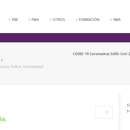
FEB
FIBA
OTROS
FORMACIÓN
NBA
COVID-19 Coronavirus SARS-CoV-2
acia, Índice, Normalidad
S
S
0
ia,