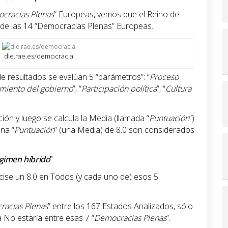
cracias Plenas
” Europeas, vemos que el Reino de
 de las 14 “Democracias Plenas” Europeas.
dle.rae.es/democracia
e resultados se evalúan 5 “parámetros”: “
Proceso
miento del gobierno
”, “
Participación política
”, “
Cultura
ón y luego se calcula la Media (llamada “
Puntuación
”)
na “
Puntuación
” (una Media) de 8.0 son considerados
gimen híbrido
”
cise un 8.0 en Todos (y cada uno de) esos 5
acias Plenas
” entre los 167 Estados Analizados, sólo
 No estaría entre esas 7 “
Democracias Plenas
”.