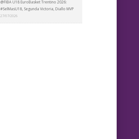
@FIBA U18 EuroBasket Trentino 2026:
#SelMasU18, Segunda Victoria, Diallo MVP
27/07/2026