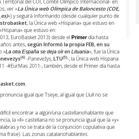
Territorial del COI, Comité Olímpico Internacional- en
s, ver «
La Única web Olímpica de Baloncesto (COE,
_es)
«) y seguirá Informando (desde cualquier punto de
strobasket
, la Única web «Hispana» que estuvo en
b «Hispana» que estuvo en
013, EuroBasket 2013) desde el
día hasta
Primer
2 años antes,
según Informó la propia
FEB
, en su
o «
«, fue la Única
La otra España se deja oír en Lituania
anevezys
(4)
-Panevėžys,
LTU
(5)
-, la Única web Hispana
1 -#EurMas 2011-, también, desde el Primer día hasta
asket.com
.
ronuncia igual que Tseye, al igual que Llull no se
fícil encontrar a algún/una castellanohablante que
cia, la «ll» castellana no se pronuncia igual que la «y»
labras y no se trata de la conjunción copulativa que
sma frase). Las zonas catalanohablantes