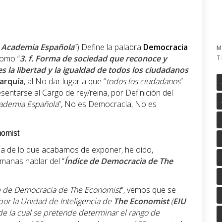
 Academia Española
”) Define la palabra
Democracia
M
como “
3.
f. Forma de sociedad que reconoce y
T
s la libertad y la igualdad de todos los ciudadanos
arquía
, al No dar lugar a que “
todos los ciudadanos
”
esentarse al Cargo de rey/reina, por Definición del
ademia Española
”, No es Democracia, No es
nomist
ncia de lo que acabamos de exponer, he oído,
emanas hablar del “
Índice de Democracia de The
e de Democracia de The Economist
”, vemos que se
 por la Unidad de Inteligencia de
The Economist
(
EIU
s de la cual se pretende determinar el rango de