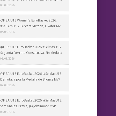
05/08/2026
@FIBA U18 Women’s EuroBasket 2026:
#SelFemU18, Tercera Victoria, Okafor MVP
04/08/2026
@FIBA U18 EuroBasket 2026 #SelMasU18
Segunda Derrota Consecutiva, Sin Medalla
03/08/2026
@FIBA U18 EuroBasket 2026: #SelMasU18,
Derrota, a por la Medalla de Bronce MVP
02/08/2026
@FIBA U18 EuroBasket 2026: #SelMasU18,
Semifinales, Previa, (6) Joksimović MVP
01/08/2026