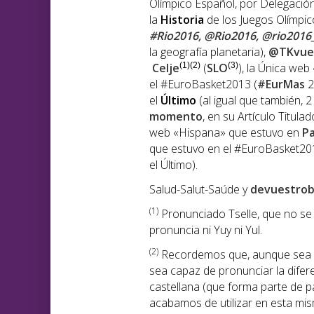
Olímpico Español, por Delegación 
la
Historia
de los Juegos Olímpico
#Rio2016, @Rio2016, @rio2016
la geografía planetaria),
@TKvue
Celje
(1)(2)
(
SLO
(3)
), la Única we
el #EuroBasket2013 (
#EurMas
2
el
Último
(al igual que también, 
momento
, en su Artículo Titulad
web «Hispana» que estuvo en
P
que estuvo en el #EuroBasket201
el Último).
Salud-Salut-Saúde y
devuestrob
(1
)
Pronunciado Tselle, que no se p
pronuncia ni Yuy ni Yul.
(2)
Recordemos que, aunque sea di
sea capaz de pronunciar la diferen
castellana (que forma parte de pa
acabamos de utilizar en esta mi