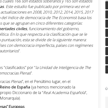
os cuales 166 son estados soberanos y 165 son estados
as
. Este estudio fue publicado por primera vez en el
 actualizaciones en 2008, 2010, 2012, 2014, 2015, 2017
a del índice de democracia de The Economist basa los
s que se agrupan en cinco diferentes categorías:
bertades civiles
, funcionamiento del gobierno,
lítica. En lo que respecta a la clasificación que se le
 puntuación, esta se divide de la siguiente manera:
íses con democracia imperfecta, países con regímenes
utoritarios
”.
 “clasificados” por “
la Unidad de Inteligencia de The
emocracias Plenas
”.
acias Plenas
”, en el Penúltimo lugar, en el
Reino de España
(ya hemos mencionado la
Ú
propio Diccionario de la “
Real Academia Española
”,
 Monarquía).
enas
” Europeas