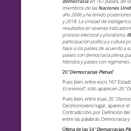
democracia
en 167 países, de l
miembros de las
Naciones Unid
año 2006 y ha tenido posteriores
y 2018. La Unidad de Inteligenci
resultados en sesenta indicadore
proceso electoral y pluralismo,
li
participación política y cultura po
hace a los países de acuerdo a su
países con democracia plena, pa
híbridos y países con regímenes a
Democracias Plenas
20 “
”
Pues bien, entre esos 167 Estados
Economist
”, sólo aparecen 20 “
D
Pues bien, entre esas 20 “
Democr
Decimonoveno lugar, aparece el
Contradicción, por Definición del 
entre las palabras Democracia y
Democracias Pl
Última de las 14 “