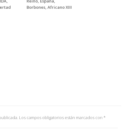
IDA,
Reino, España,
bertad
Borbones, Africano XIII
publicada.
Los campos obligatorios están marcados con
*