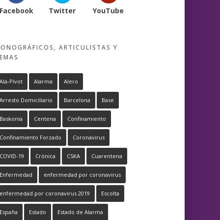
Facebook
Twitter
YouTube
ONOGRÁFICOS, ARTICULISTAS Y
EMAS
Ala-Pívot
Alarma
Alero
Arresto Domiciliario
Barcelona
Base
Baskonia
Centena
Confinamiento
Confinamiento Forzado
Coronavirus
COVID-19
Crónica
CSKA
Cuarentena
Enfermedad
enfermedad por coronavirus
enfermedad por coronavirus 2019
Escolta
España
Estado
Estado de Alarma