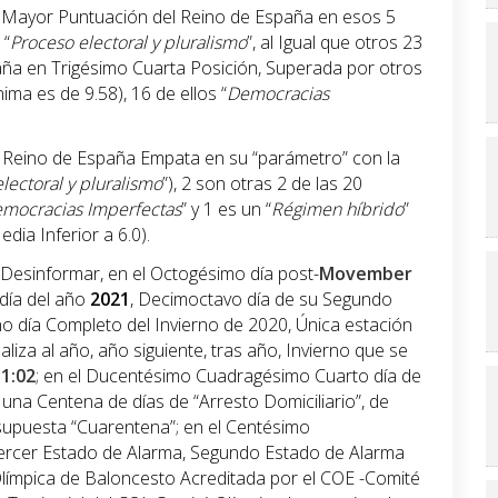
a Mayor Puntuación del Reino de España en esos 5
 “
Proceso electoral y pluralismo
”, al Igual que otros 23
aña en Trigésimo Cuarta Posición, Superada por otros
ma es de 9.58), 16 de ellos “
Democracias
l Reino de España Empata en su “parámetro” con la
lectoral y pluralismo
”), 2 son otras 2 de las 20
mocracias Imperfectas
” y 1 es un “
Régimen híbrido
”
edia Inferior a 6.0).
 Desinformar, en el Octogésimo día post-
Movember
día del año
202
1
, Decimoctavo día de su Segundo
 día Completo del Invierno de 2020, Única estación
aliza al año, año siguiente, tras año, Invierno que se
11:02
; en el Ducentésimo Cuadragésimo Cuarto día de
si una Centena de días de “Arresto Domiciliario”, de
upuesta “Cuarentena”; en el Centésimo
ercer Estado de Alarma, Segundo Estado de Alarma
límpica de Baloncesto Acreditada por el COE -Comité