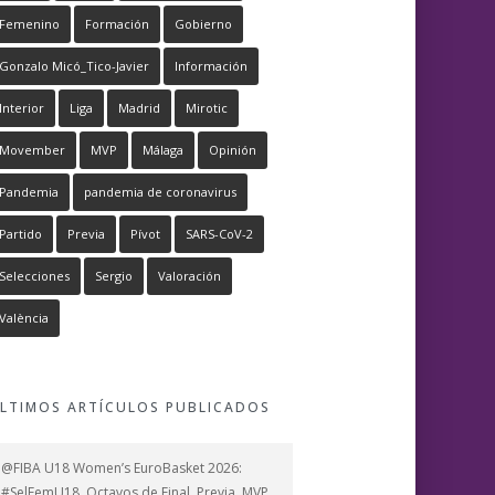
Femenino
Formación
Gobierno
Gonzalo Micó_Tico-Javier
Información
Interior
Liga
Madrid
Mirotic
Movember
MVP
Málaga
Opinión
Pandemia
pandemia de coronavirus
Partido
Previa
Pívot
SARS-CoV-2
Selecciones
Sergio
Valoración
València
LTIMOS ARTÍCULOS PUBLICADOS
@FIBA U18 Women’s EuroBasket 2026:
#SelFemU18, Octavos de Final, Previa, MVP