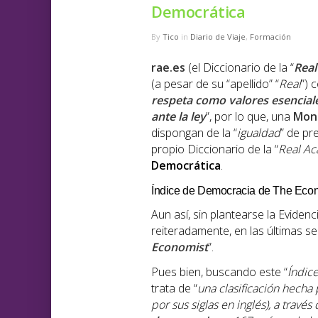
Democrática
By
Tico
in
Diario de Viaje
,
Formación
rae.es
(el Diccionario de la “
Real
(a pesar de su “apellido” “
Real
”) 
respeta como valores esenciale
ante la ley
”, por lo que, una
Mon
dispongan de la “
igualdad
” de pr
propio Diccionario de la “
Real Ac
Democrática
.
Índice de Democracia de The Eco
Aun así, sin plantearse la Evide
reiteradamente, en las últimas s
Economist
”.
Pues bien, buscando este “
Índic
trata de “
una clasificación hecha
por sus siglas en inglés), a travé