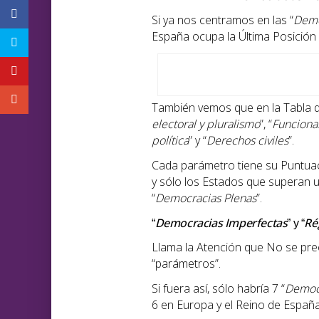
Si ya nos centramos en las “
Demo
España ocupa la Última Posición
También vemos que en la Tabla d
electoral y pluralismo
”, “
Funciona
política
” y “
Derechos civiles
”.
Cada parámetro tiene su Puntuaci
y sólo los Estados que superan u
“
Democracias Plenas
”.
Democracias Imperfectas
Ré
“
” y “
Llama la Atención que No se pre
“parámetros”.
Si fuera así, sólo habría 7 “
Democr
6 en Europa y el Reino de España