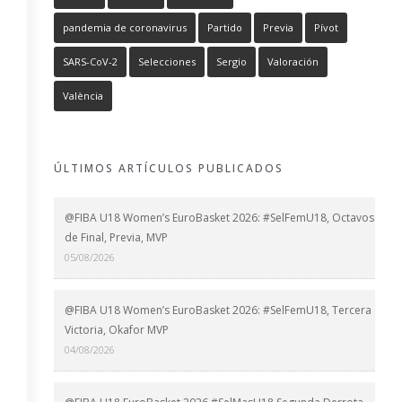
pandemia de coronavirus
Partido
Previa
Pívot
SARS-CoV-2
Selecciones
Sergio
Valoración
València
ÚLTIMOS ARTÍCULOS PUBLICADOS
@FIBA U18 Women’s EuroBasket 2026: #SelFemU18, Octavos
de Final, Previa, MVP
05/08/2026
@FIBA U18 Women’s EuroBasket 2026: #SelFemU18, Tercera
Victoria, Okafor MVP
04/08/2026