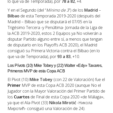
lo que va de Temporada), por
78 a 82
, +4.
Y en el Segundo (del “
Mínimo de 3
”) de los
Madrid
–
Bilbao
de esta Temporada 2019-2020 (después del
Madrid – Bilbao que se disputará el 07/05 en la
Trigésimo Tercera -y Penúltima- Jornada de la Liga de
la ACB 2019-2020, estos 2 Equipos ya No volverán a
disputar Partido alguno entre sí, a menos que tengan
de disputarlo en los Playoffs ACB 2020), el Madrid
consiguió su Primera Victoria contra el Bilbao (en lo
que va de Temporada), por
93 a 83
, +10.
Los Pívots (10) Mike Tobey y (22) Walter «Edy» Tavares,
Primeros MVP de esta Copa ACB
El Pívot (10)
Mike Tobey
(con 22 de Valoración) fue el
Primer
MVP de esta Copa ACB 2020 (aunque No el
Jugador con la Mayor Valoración del Primer Partido de
los
Cuartos
de Final de esta Copa 2020 «de Málaga»,
ya que el Ala-Pívot (33)
Nikola Mirotić
-Никола
Миротић- consiguió una Valoración de 24).