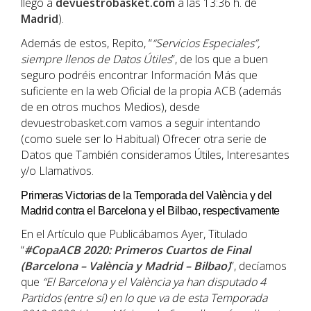
llegó a
devuestrobasket.com
a las 13:36 h. de
Madrid
).
Además de estos, Repito, “
“Servicios Especiales”,
siempre llenos de Datos Útiles
”, de los que a buen
seguro podréis encontrar Información Más que
suficiente en la web Oficial de la propia ACB (además
de en otros muchos Medios), desde
devuestrobasket.com vamos a seguir intentando
(como suele ser lo Habitual) Ofrecer otra serie de
Datos que También consideramos Útiles, Interesantes
y/o Llamativos.
Primeras Victorias de la Temporada del València y del
Madrid contra el Barcelona y el Bilbao, respectivamente
En el Artículo que Publicábamos Ayer, Titulado
“
#CopaACB 2020: Primeros Cuartos de Final
(Barcelona – València y Madrid – Bilbao)
”, decíamos
que
“El
Barcelona
y el
València
ya han disputado 4
Partidos (entre sí) en lo que va de esta Temporada