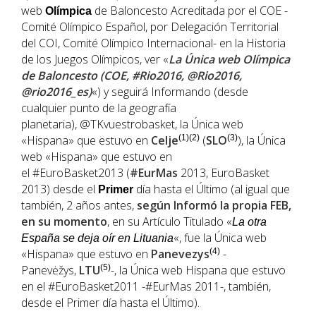
web
de Baloncesto Acreditada por el COE -
Olímpica
Comité Olímpico Español, por Delegación Territorial
del COI, Comité Olímpico Internacional- en la Historia
de los Juegos Olímpicos, ver «
La Única web Olímpica
de Baloncesto (COE, #Rio2016, @Rio2016,
@rio2016_es)
«) y seguirá Informando (desde
cualquier punto de la geografía
planetaria), @TKvuestrobasket, la Única web
«Hispana» que estuvo en
Celje
(1)(2)
(
SLO
(3)
), la Única
web «Hispana» que estuvo en
el #EuroBasket2013 (
#EurMas
2013, EuroBasket
2013) desde el
día hasta el Último (al igual que
Primer
también, 2 años antes,
según Informó la propia FEB,
en su momento
, en su Artículo Titulado «
La otra
«, fue la Única web
España se deja oír en Lituania
«Hispana» que estuvo en
Panevezys
(4)
-
Panevėžys,
LTU
(5)
-, la Única web Hispana que estuvo
en el #EuroBasket2011 -#EurMas 2011-, también,
desde el Primer día hasta el Último).