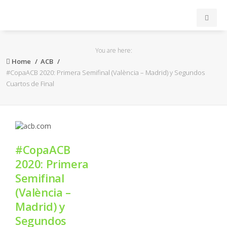
INICIO
You are here:
Home
ACB
ACB
#CopaACB 2020: Primera Semifinal (València – Madrid) y Segundos
Cuartos de Final
EuroLeague
FEB
#CopaACB
FIBA
2020: Primera
Semifinal
OTROS
(València –
Madrid) y
FORMACIÓN
Segundos