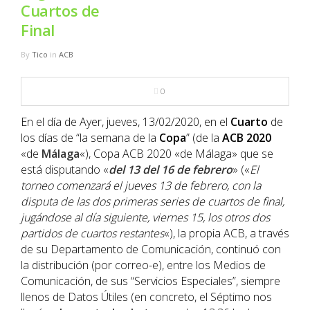
NBA
Cuartos de
Final
MULTIMEDIA
By
Tico
in
ACB
RIO 2016
0
En el día de Ayer, jueves, 13/02/2020, en el
Cuarto
de
los días de “la semana de la
Copa
” (de la
ACB
2020
«de
Málaga
«), Copa ACB 2020 «de Málaga» que se
está disputando «
del 13 del 16 de febrero
» («
El
torneo comenzará el jueves 13 de febrero, con la
disputa de las dos primeras series de cuartos de final,
jugándose al día siguiente, viernes 15, los otros dos
partidos de cuartos restantes
«), la propia ACB, a través
de su Departamento de Comunicación, continuó con
la distribución (por correo-e), entre los Medios de
Comunicación, de sus “Servicios Especiales”, siempre
llenos de Datos Útiles (en concreto, el Séptimo nos