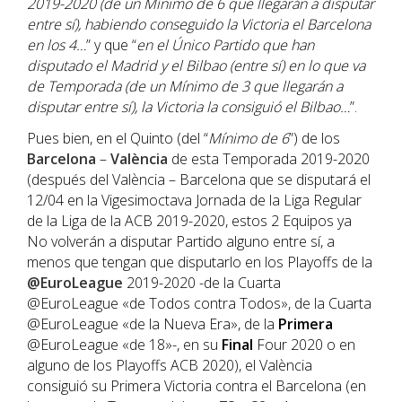
2019-2020 (de un Mínimo de 6 que llegarán a disputar
entre sí), habiendo conseguido la Victoria el
Barcelona
en los 4…
” y que “
en el Único Partido que han
disputado el
Madrid
y el
Bilbao
(entre sí) en lo que va
de Temporada (de un Mínimo de 3 que llegarán a
disputar entre sí), la Victoria la consiguió el
Bilbao
…
”.
Pues bien, en el Quinto (del “
Mínimo de 6
”) de los
Barcelona
–
València
de esta Temporada 2019-2020
(después del València – Barcelona que se disputará el
12/04 en la Vigesimoctava Jornada de la Liga Regular
de la Liga de la ACB 2019-2020, estos 2 Equipos ya
No volverán a disputar Partido alguno entre sí, a
menos que tengan que disputarlo en los Playoffs de la
@EuroLeague
2019-2020 -de la Cuarta
@EuroLeague «de Todos contra Todos», de la Cuarta
@EuroLeague «de la Nueva Era», de la
Primera
@EuroLeague «de 18»-, en su
Final
Four 2020 o en
alguno de los Playoffs ACB 2020), el València
consiguió su Primera Victoria contra el Barcelona (en