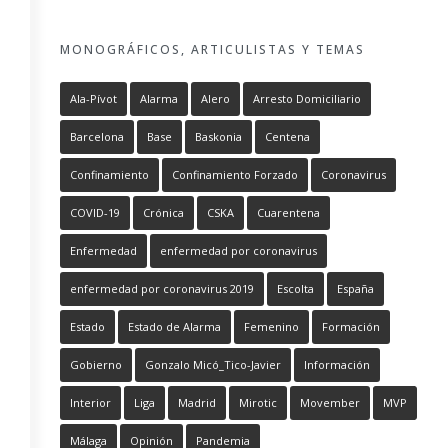
MONOGRÁFICOS, ARTICULISTAS Y TEMAS
Ala-Pívot
Alarma
Alero
Arresto Domiciliario
Barcelona
Base
Baskonia
Centena
Confinamiento
Confinamiento Forzado
Coronavirus
COVID-19
Crónica
CSKA
Cuarentena
Enfermedad
enfermedad por coronavirus
enfermedad por coronavirus 2019
Escolta
España
Estado
Estado de Alarma
Femenino
Formación
Gobierno
Gonzalo Micó_Tico-Javier
Información
Interior
Liga
Madrid
Mirotic
Movember
MVP
Málaga
Opinión
Pandemia