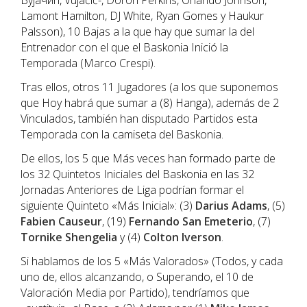
Вујачић, Vujačič-, Doron Perkins, Orlando Johnson,
Lamont Hamilton, DJ White, Ryan Gomes y Haukur
Palsson), 10 Bajas a la que hay que sumar la del
Entrenador con el que el Baskonia Inició la
Temporada (Marco Crespi).
Tras ellos, otros 11 Jugadores (a los que suponemos
que Hoy habrá que sumar a (8) Hanga), además de 2
Vinculados, también han disputado Partidos esta
Temporada con la camiseta del Baskonia.
De ellos, los 5 que Más veces han formado parte de
los 32 Quintetos Iniciales del Baskonia en las 32
Jornadas Anteriores de Liga podrían formar el
siguiente Quinteto «Más Inicial»: (3)
Darius Adams
, (5)
Fabien Causeur
, (19)
Fernando San Emeterio
, (7)
Tornike Shengelia
y (4)
Colton Iverson
.
Si hablamos de los 5 «Más Valorados» (Todos, y cada
uno de, ellos alcanzando, o Superando, el 10 de
Valoración Media por Partido), tendríamos que