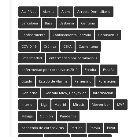
Ala-Pívot
Alarma
Alero
Arresto Domiciliario
Barcelona
Base
Baskonia
Centena
Confinamiento
Confinamiento Forzado
Coronavirus
COVID-19
Crónica
CSKA
Cuarentena
Enfermedad
enfermedad por coronavirus
enfermedad por coronavirus 2019
Escolta
España
Estado
Estado de Alarma
Femenino
Formación
Gobierno
Gonzalo Micó_Tico-Javier
Información
Interior
Liga
Madrid
Mirotic
Movember
MVP
Málaga
Opinión
Pandemia
pandemia de coronavirus
Partido
Previa
Pívot