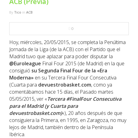
ACB (Previa)
NBA
By
Tico
in
ACB
MULTIMEDIA
0
RIO 2016
Hoy, miércoles, 20/05/2015, se completa la Penúltima
Jornada de la Liga (de la ACB) con el Partido que el
Madrid tuvo que aplazar para poder disputar la
@Euroleague
Final Four 2015 (de Madrid) en la que
consiguió
su Segunda Final Four de la «Era
Moderna»
en su Tercera Final Four Consecutiva
(Cuarta para
devuestrobasket.com
, como ya
comentábamos hace 15 días, el Pasado martes
05/05/2015, ver «
Tercera #FinalFour Consecutiva
para el Madrid (y Cuarta para
devuestrobasket.com)
«), 20 años después de que
consiguiera la Primera, en 1995, en Zaragoza, no muy
lejos de Madrid, también dentro de la Península
Ibérica.