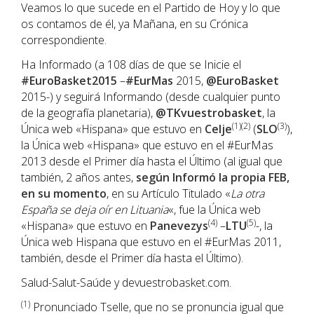
Veamos lo que sucede en el Partido de Hoy y lo que
os contamos de él, ya Mañana, en su Crónica
correspondiente.
Ha Informado (a 108 días de que se Inicie el
#EuroBasket2015
–
#EurMas
2015,
@EuroBasket
2015-) y seguirá Informando (desde cualquier punto
de la geografía planetaria),
@TKvuestrobasket
, la
(1)(2)
(3)
Única web «Hispana» que estuvo en
Celje
(
SLO
),
la Única web «Hispana» que estuvo en el #EurMas
2013 desde el Primer día hasta el Último (al igual que
también, 2 años antes,
según Informó la propia FEB,
en su momento
, en su Artículo Titulado «
La otra
España se deja oír en Lituania
«, fue la Única web
(4)
(5)
«Hispana» que estuvo en
Panevezys
–
LTU
-, la
Única web Hispana que estuvo en el #EurMas 2011,
también, desde el Primer día hasta el Último).
Salud-Salut-Saúde y devuestrobasket.com.
(1)
Pronunciado Tselle, que no se pronuncia igual que