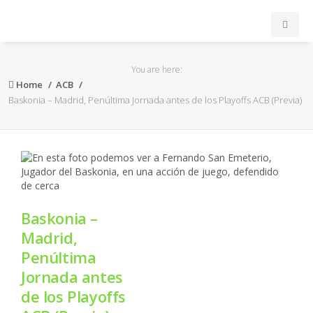
INICIO
You are here:
Home
ACB
ACB
Baskonia – Madrid, Penúltima Jornada antes de los Playoffs ACB (Previa)
EuroLeague
FEB
FIBA
Baskonia –
Madrid,
OTROS
Penúltima
Jornada antes
FORMACIÓN
de los Playoffs