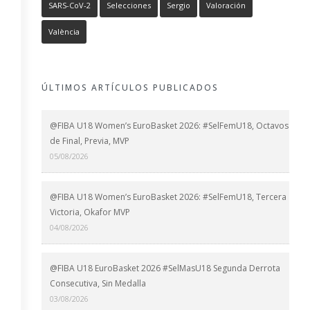
SARS-CoV-2
Selecciones
Sergio
Valoración
València
ÚLTIMOS ARTÍCULOS PUBLICADOS
@FIBA U18 Women’s EuroBasket 2026: #SelFemU18, Octavos
de Final, Previa, MVP
05/08/2026
@FIBA U18 Women’s EuroBasket 2026: #SelFemU18, Tercera
Victoria, Okafor MVP
04/08/2026
@FIBA U18 EuroBasket 2026 #SelMasU18 Segunda Derrota
Consecutiva, Sin Medalla
03/08/2026