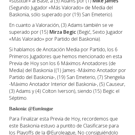
«sustituir» al Base, a (3) Adams por (1)
Mike James
(Segundo Jugador «Más Valorado» de Media del
Baskonia, sólo superado por (19) San Emeterio).
En cuanto a Valoración, (3) Adams también se ve
superado por (15)
Mirza Begic
(Begić, Sexto Jugador
«Más Valorado» por Partido del Baskonia).
Si hablamos de Anotación Media por Partido, los 6
Primeros Jugadores que hemos mencionado en esta
Previa de Hoy son los 6 Máximos Anotadores (de
Media) del Baskonia ((1) James -Máximo Anotador por
Partido del Baskonia-, (19) San Emeterio, (7) Shengelia
-Máximo Anotador Interior del Baskonia-, (5) Causeur,
(3) Adams y (4) Colton Iverson), siendo (15) Begic el
Séptimo.
Baskonia: @Euroleague
Para Finalizar esta Previa de Hoy, recordemos que
este Baskonia estuvo a puntito de Clasificarse para
los Playoffs de la @Euroleague, No consiguiéndolo