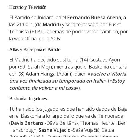
Horario y Televisión
El Partido se Iniciará, en el
Fernando Buesa Arena
, a
las 21:00 h. (de
Madrid
) y será televisado por Euskal
Telebista (ETB1), además de poder verse, también, por
la web Oficial de la ACB.
Altas y Bajas para el Partido
El Madrid ha decidido sustituir a (14) Gustavo Ayón
por (50) Salah Mejri, mientras que el Baskonia contará
con (8)
Adam Hanga
(Ádám), quien «
vuelve a Vitoria
una vez finalizada su temporada en Italia
» («
Estoy
contento de volver a mi casa
«).
Baskonia: Jugadores
10 han sido los Jugadores que han sido dados de Baja
en el Baskonia a lo largo de lo que va de Temporada
(
Davis Bertans
-Dāvis Bertāns-, Thomas Heurtel, Ben
Hansbrough,
Sasha Vujacic
-Saša Vujačić, Саша