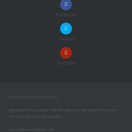
Facebook
Twitter
YouTube
CONTACTA CON NOSOTROS
(Agradeceremos cualquier tipo de Sugerencia que quieras hacernos o
Corrección de Error que detectes):
contacto@vuestrobasket.com