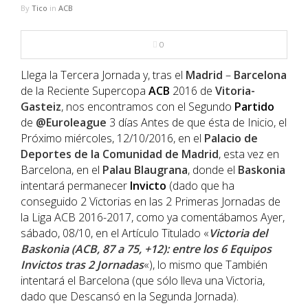
NBA
By
Tico
in
ACB
MULTIMEDIA
0
Llega la Tercera Jornada y, tras el
Madrid
–
Barcelona
RIO 2016
de la Reciente Supercopa
ACB
2016 de
Vitoria-
Gasteiz
, nos encontramos con el Segundo
Partido
de
@Euroleague
3 días Antes de que ésta de Inicio, el
Próximo miércoles, 12/10/2016, en el
Palacio de
Deportes de la Comunidad de Madrid
, esta vez en
Barcelona, en el
Palau Blaugrana
, donde el
Baskonia
intentará permanecer
Invicto
(dado que ha
conseguido 2 Victorias en las 2 Primeras Jornadas de
la Liga ACB 2016-2017, como ya comentábamos Ayer,
sábado, 08/10, en el Artículo Titulado «
Victoria del
Baskonia (ACB, 87 a 75, +12): entre los 6 Equipos
Invictos tras 2 Jornadas
«), lo mismo que También
intentará el Barcelona (que sólo lleva una Victoria,
dado que Descansó en la Segunda Jornada).