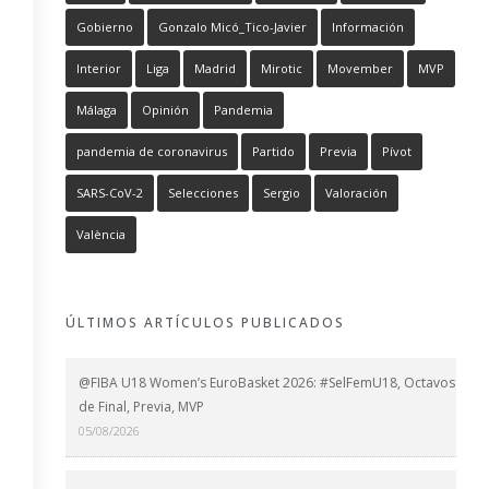
Gobierno
Gonzalo Micó_Tico-Javier
Información
Interior
Liga
Madrid
Mirotic
Movember
MVP
Málaga
Opinión
Pandemia
pandemia de coronavirus
Partido
Previa
Pívot
SARS-CoV-2
Selecciones
Sergio
Valoración
València
ÚLTIMOS ARTÍCULOS PUBLICADOS
@FIBA U18 Women’s EuroBasket 2026: #SelFemU18, Octavos
de Final, Previa, MVP
05/08/2026