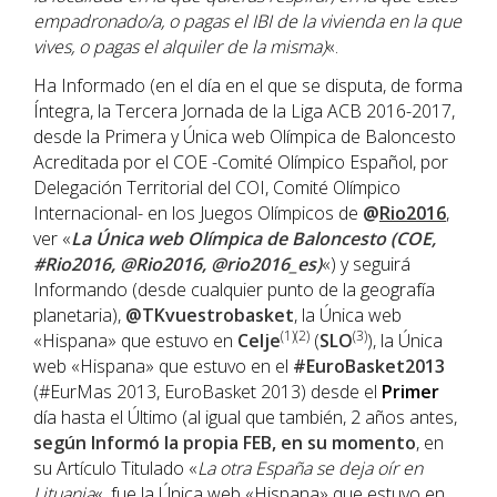
empadronado/a, o pagas el IBI de la vivienda en la que
vives, o pagas el alquiler de la misma)
«.
Ha Informado (en el día en el que se disputa, de forma
Íntegra, la Tercera Jornada de la Liga ACB 2016-2017,
desde la Primera y Única web Olímpica de Baloncesto
Acreditada por el COE -Comité Olímpico Español, por
Delegación Territorial del COI, Comité Olímpico
Internacional- en los Juegos Olímpicos de
@
Rio2016
,
ver «
La Única web Olímpica de Baloncesto (COE,
#Rio2016, @Rio2016, @rio2016_es)
«) y seguirá
Informando (desde cualquier punto de la geografía
planetaria),
@TKvuestrobasket
, la Única web
(1)(2)
(3)
«Hispana» que estuvo en
Celje
(
SLO
), la Única
web «Hispana» que estuvo en el
#EuroBasket2013
(#EurMas 2013, EuroBasket 2013) desde el
Primer
día hasta el Último (al igual que también, 2 años antes,
según Informó la propia FEB, en su momento
, en
su Artículo Titulado «
La otra España se deja oír en
Lituania
«, fue la Única web «Hispana» que estuvo en