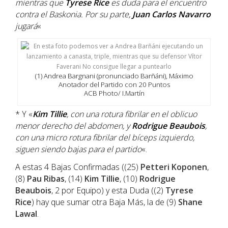
mientras que
Tyrese Rice
es duda para el encuentro
contra el Baskonia. Por su parte,
Juan Carlos Navarro
jugará
«
(1) Andrea Bargnani (pronunciado Barñáni), Máximo
Anotador del Partido con 20 Puntos
ACB Photo/ I.Martín
* Y «
Kim Tillie
, con una rotura fibrilar en el oblicuo
menor derecho del abdomen, y
Rodrigue Beaubois
,
con una micro rotura fibrilar del bíceps izquierdo,
siguen siendo bajas para el partido
«.
A estas 4 Bajas Confirmadas ((25)
Petteri Koponen
,
(8)
Pau Ribas
, (14)
Kim Tillie
, (10)
Rodrigue
Beaubois
, 2 por Equipo) y esta Duda ((2)
Tyrese
Rice
) hay que sumar otra Baja Más, la de (9)
Shane
Lawal
.