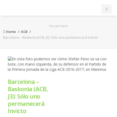
INICIO
You are here:
Home
ACB
ACB
Barcelona – Baskonia (ACB, J3): Sólo uno permanecerá Invicto
EuroLeague
FEB
FIBA
Barcelona –
Baskonia (ACB,
OTROS
J3): Sólo uno
permanecerá
FORMACIÓN
Invicto