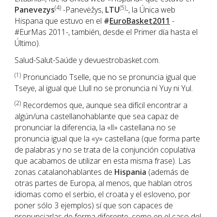
(4)
(5)
Panevezys
-Panevėžys,
LTU
-, la Única web
Hispana que estuvo en el
#
EuroBasket2011
-
#EurMas 2011-, también, desde el Primer día hasta el
Último).
Salud-Salut-Saúde y devuestrobasket.com.
(1)
Pronunciado Tselle, que no se pronuncia igual que
Tseye, al igual que Llull no se pronuncia ni Yuy ni Yul.
(2)
Recordemos que, aunque sea difícil encontrar a
algún/una castellanohablante que sea capaz de
pronunciar la diferencia, la «ll» castellana no se
pronuncia igual que la «y» castellana (que forma parte
de palabras y no se trata de la conjunción copulativa
que acabamos de utilizar en esta misma frase). Las
zonas catalanohablantes de
Hispania
(además de
otras partes de Europa, al menos, que hablan otros
idiomas como el serbio, el croata y el esloveno, por
poner sólo 3 ejemplos) sí que son capaces de
pronunciarlas de forma diferente, como en el caso del