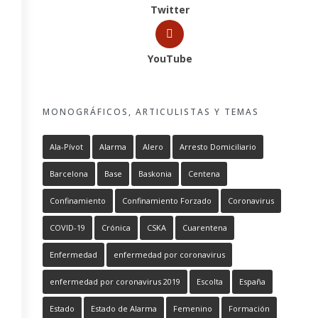
Twitter
YouTube
MONOGRÁFICOS, ARTICULISTAS Y TEMAS
Ala-Pívot
Alarma
Alero
Arresto Domiciliario
Barcelona
Base
Baskonia
Centena
Confinamiento
Confinamiento Forzado
Coronavirus
COVID-19
Crónica
CSKA
Cuarentena
Enfermedad
enfermedad por coronavirus
enfermedad por coronavirus 2019
Escolta
España
Estado
Estado de Alarma
Femenino
Formación