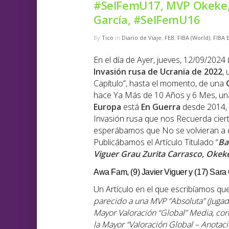
#SelFemU17, MVP Okeke
García, #SelFemU16
By
Tico
in
Diario de Viaje
,
FEB
,
FIBA (World)
,
FIBA 
En el día de Ayer, jueves, 12/09/202
Invasión rusa de Ucrania de 2022
,
Capítulo”, hasta el momento, de una
hace Ya Más de 10 Años y 6 Mes, un
Europa
está
En Guerra
desde 2014, 
Invasión rusa que nos Recuerda ciert
esperábamos que No se volvieran a d
Publicábamos el Artículo Titulado “
Ba
Viguer Grau Zurita Carrasco, Okek
Awa Fam, (9) Javier Viguer y (17) Sar
Un Artículo en el que escribíamos que
parecido a una MVP “Absoluta” (Jugad
Mayor Valoración “Global” Media, con 
la Mayor “Valoración Global – Anotaci