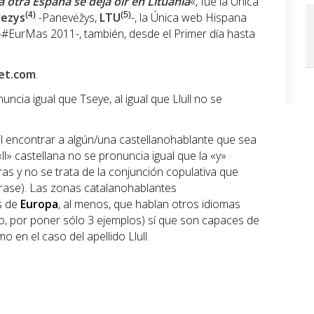
a otra España se deja oír en Lituania
«, fue la Única
ezys
(4)
-Panevėžys,
LTU
(5)
-, la Única web Hispana
-#EurMas 2011-, también, desde el Primer día hasta
et.com
.
ncia igual que Tseye, al igual que Llull no se
l encontrar a algún/una castellanohablante que sea
«ll» castellana no se pronuncia igual que la «y»
as y no se trata de la conjunción copulativa que
frase). Las zonas catalanohablantes
s de
Europa
, al menos, que hablan otros idiomas
no, por poner sólo 3 ejemplos) sí que son capaces de
 en el caso del apellido Llull.