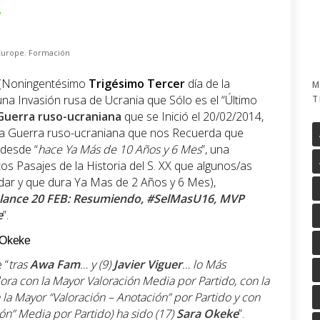
,
Europe
,
Formación
4 (Noningentésimo
Trigésimo
Tercer
día de la
M
 una Invasión rusa de Ucrania que Sólo es el “Último
T
Guerra ruso-ucraniana
que se Inició el 20/02/2014,
a Guerra ruso-ucraniana que nos Recuerda que
desde “
hace Ya Más de 10 Años y 6 Mes
”, una
os Pasajes de la Historia del S. XX que algunos/as
ar y que dura Ya Mas de 2 Años y 6 Mes),
lance 20 FEB: Resumiendo, #SelMasU16, MVP
e
”.
a Okeke
 “
tras
Awa Fam
… y (9)
Javier Viguer
… lo Más
ora con la Mayor Valoración Media por Partido, con la
la Mayor “Valoración – Anotación” por Partido y con
ón” Media por Partido) ha sido (17)
Sara Okeke
”.