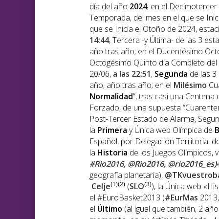
día del año
202
4
; en el Decimotercer
Temporada, del mes en el que se Inic
que se Inicia el Otoño de 2024, esta
14:44
, Tercera -y Última- de las 3 es
año tras año; en el Ducentésimo Oc
Octogésimo Quinto día Completo del V
20/06,
a las 22:51
,
Segunda
de las 3 
año, año tras año; en el
Milésimo
Cua
Normalidad
”, tras casi una Centena 
Forzado, de una supuesta “Cuarenten
Post-Tercer Estado de Alarma, Segun
la
Primera
y Única web Olímpica de
B
Español, por Delegación Territorial d
la
Historia
de los Juegos Olímpicos, v
#Rio2016, @Rio2016, @rio2016_es)
geografía planetaria),
@TKvuestrob
Celje
(1)(2)
(
SLO
(3)
), la Única web «H
el #EuroBasket2013 (
#EurMas
2013,
el
Último
(al igual que también, 2 añ