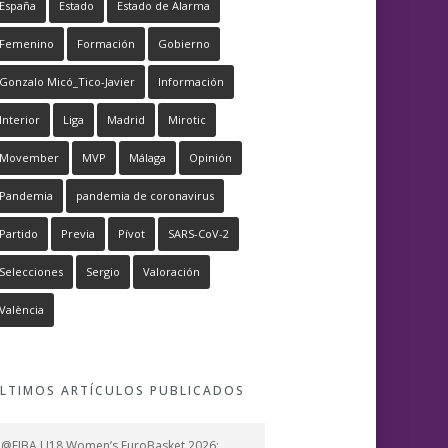
España
Estado
Estado de Alarma
Femenino
Formación
Gobierno
Gonzalo Micó_Tico-Javier
Información
Interior
Liga
Madrid
Mirotic
Movember
MVP
Málaga
Opinión
Pandemia
pandemia de coronavirus
Partido
Previa
Pívot
SARS-CoV-2
Selecciones
Sergio
Valoración
València
LTIMOS ARTÍCULOS PUBLICADOS
@FIBA U18 Women’s EuroBasket 2026: