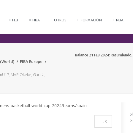
FEB
FIBA
OTROS
FORMACIÓN
NBA
Balance 21 FEB 2024: Resumiendo
 (World)
FIBA Europe
mU17, MVP Okeke, García,
S
S
0