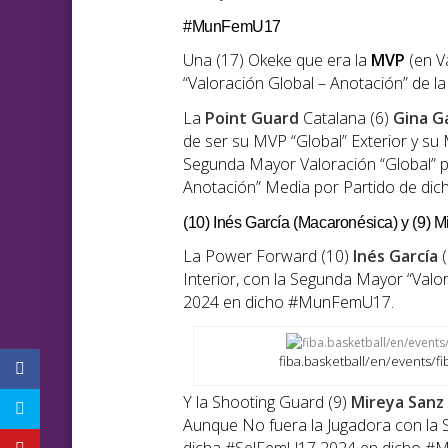
#MunFemU17
Una (17) Okeke que era la
MVP
(en V
“Valoración Global – Anotación” de l
La
Point Guard
Catalana (6)
Gina
G
de ser su MVP “Global” Exterior y su 
Segunda Mayor Valoración “Global” p
Anotación” Media por Partido de d
(10) Inés García (Macaronésica) y (9) 
La Power Forward (10)
Inés García
(
Interior, con la Segunda Mayor “Val
2024 en dicho #MunFemU17.
fiba.basketball/en/events
Y la Shooting Guard (9)
Mireya Sanz
Aunque No fuera la Jugadora con la