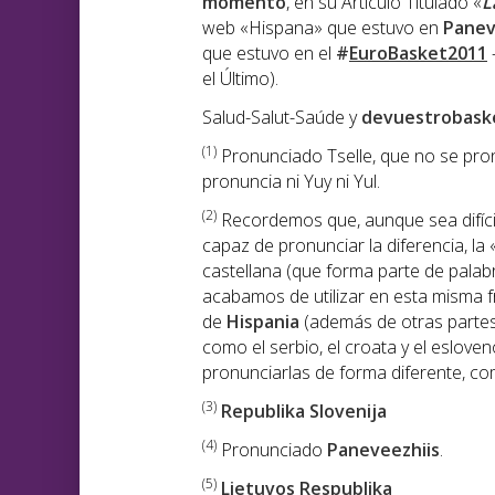
momento
, en su Artículo Titulado «
L
web «Hispana» que estuvo en
Panev
que estuvo en el
#
EuroBasket2011
el Último).
Salud-Salut-Saúde y
devuestrobask
(1
)
Pronunciado Tselle, que no se pronu
pronuncia ni Yuy ni Yul.
(2)
Recordemos que, aunque sea difíci
capaz de pronunciar la diferencia, la 
castellana (que forma parte de palabr
acabamos de utilizar en esta misma 
de
Hispania
(además de otras parte
como el serbio, el croata y el eslove
pronunciarlas de forma diferente, como
(3)
Republika Slovenija
(4)
Pronunciado
Paneveezhiis
.
(5)
Lietuvos Respublika