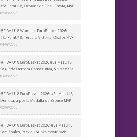
#SelFemU18, Octavos de Final, Previa, MVP
05/08/2026
@FIBA U18 Women’s EuroBasket 2026:
#SelFemU18, Tercera Victoria, Okafor MVP
04/08/2026
@FIBA U18 EuroBasket 2026 #SelMasU18
Segunda Derrota Consecutiva, Sin Medalla
03/08/2026
@FIBA U18 EuroBasket 2026: #SelMasU18,
Derrota, a por la Medalla de Bronce MVP
02/08/2026
@FIBA U18 EuroBasket 2026: #SelMasU18,
Semifinales, Previa, (6) Joksimović MVP