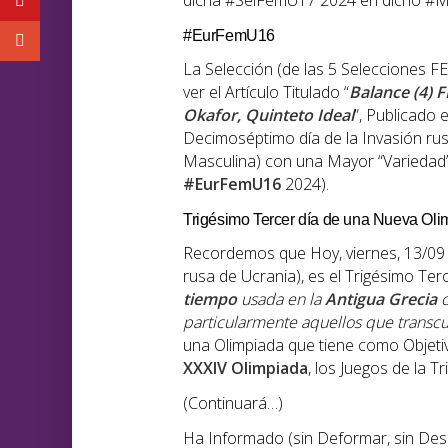
dicha #SelFemU17 2024 en dicho 
#EurFemU16
La Selección (de las 5 Selecciones FE
ver el Artículo Titulado “
Balance (4) 
Okafor, Quinteto Ideal
”, Publicado
Decimoséptimo día de la Invasión rus
Masculina) con una Mayor “Variedad
#EurFemU16
2024).
Trigésimo Tercer día de una Nueva Oli
Recordemos que Hoy, viernes, 13/09 
rusa de Ucrania), es el Trigésimo Te
tiempo
usada en la
Antigua Grecia
c
particularmente aquellos que transcu
una Olimpiada que tiene como Objetiv
XXXIV Olimpiada
, los Juegos de la T
(Continuará…)
Ha Informado (sin Deformar, sin De