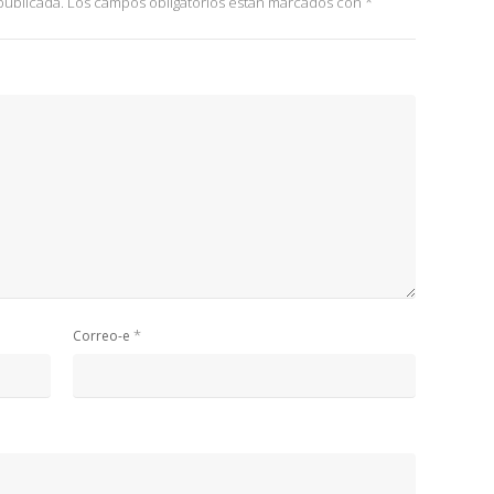
publicada.
Los campos obligatorios están marcados con
*
*
Correo-e