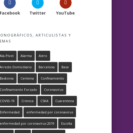
Facebook
Twitter
YouTube
ONOGRÁFICOS, ARTICULISTAS Y
EMAS
Ala-Pívot
Alarma
Alero
Arresto Domiciliario
Barcelona
Base
Baskonia
Centena
Confinamiento
Confinamiento Forzado
Coronavirus
COVID-19
Crónica
CSKA
Cuarentena
Enfermedad
enfermedad por coronavirus
enfermedad por coronavirus 2019
Escolta