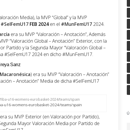
aloración Media), la MVP “Global” y la MVP
a
#SelFemU17
FEB
2024
en el
#MunFemU17
2024.
arcía
era su MVP “Valoración – Anotación”, Además
MVP “Valoración Global – Anotación” Exterior, con la
or Partido y la Segunda Mayor “Valoración Global –
icha #SelFemU17 2024 en dicho #MunFemU17.
Mireya Sanz
Macaronésica
) era su MVP “Valoración – Anotación”
oración – Anotación” Media de dicha #SelFemU17
/fiba-u16-womens-eurobasket-2024/teams/spain
Ú
era su MVP Exterior (en Valoración por Partido),
 Segunda Mayor Valoración Media por Partido de