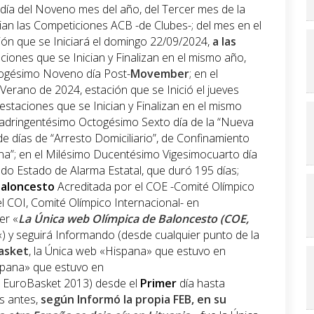
 día del Noveno mes del año, del Tercer mes de la
ian las Competiciones ACB -de Clubes-; del mes en el
ción que se Iniciará el domingo 22/09/2024,
a las
taciones que se Inician y Finalizan en el mismo año,
togésimo Noveno día Post-
Movember
; en el
erano de 2024, estación que se Inició el jueves
estaciones que se Inician y Finalizan en el mismo
dringentésimo Octogésimo Sexto día de la “Nueva
de días de “Arresto Domiciliario”, de Confinamiento
a”; en el Milésimo Ducentésimo Vigesimocuarto día
do Estado de Alarma Estatal, que duró 195 días;
aloncesto
Acreditada por el COE -Comité Olímpico
el COI, Comité Olímpico Internacional- en
er «
La Única web Olímpica de Baloncesto (COE,
«) y seguirá Informando (desde cualquier punto de la
asket
, la Única web «Hispana» que estuvo en
ispana» que estuvo en
 EuroBasket 2013) desde el
Primer
día hasta
os antes,
según Informó la propia
FEB
, en su