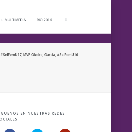
MULTIMEDIA
RIO 2016
, #SelFemU17, MVP Okeke, García, #SelFemU16
ÍGUENOS EN NUESTRAS REDES
OCIALES: