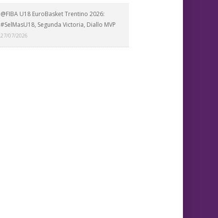
@FIBA U18 EuroBasket Trentino 2026:
#SelMasU18, Segunda Victoria, Diallo MVP
27/07/2026