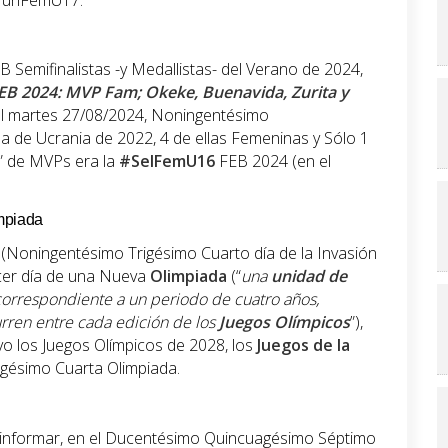
#MunFemU17.
B Semifinalistas -y Medallistas- del Verano de 2024,
FEB 2024: MVP Fam; Okeke, Buenavida, Zurita y
 el martes 27/08/2024, Noningentésimo
a de Ucrania de 2022, 4 de ellas Femeninas y Sólo 1
” de MVPs era la
#SelFemU16
FEB 2024 (en el
mpiada
(Noningentésimo Trigésimo Cuarto día de la Invasión
rcer día de una Nueva
Olimpiada
(“
una
unidad de
orrespondiente a un periodo de cuatro años,
rren entre cada edición de los
Juegos Olímpicos
”),
o los Juegos Olímpicos de 2028, los
Juegos de la
rigésimo Cuarta Olimpiada.
sinformar, en el Ducentésimo Quincuagésimo Séptimo