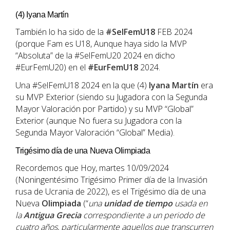
(4) Iyana Martín
También lo ha sido de la
#SelFemU18
FEB 2024
(porque Fam es U18, Aunque haya sido la MVP
“Absoluta” de la #SelFemU20 2024 en dicho
#EurFemU20) en el
#EurFemU18
2024.
Una #SelFemU18 2024 en la que (4)
Iyana Martín
era
su MVP Exterior (siendo su Jugadora con la Segunda
Mayor Valoración por Partido) y su MVP “Global”
Exterior (aunque No fuera su Jugadora con la
Segunda Mayor Valoración “Global” Media).
Trigésimo día de una Nueva Olimpiada
Recordemos que Hoy, martes 10/09/2024
(Noningentésimo Trigésimo Primer día de la Invasión
rusa de Ucrania de 2022), es el Trigésimo día de una
Nueva
Olimpiada
(“
una
unidad de tiempo
usada en
la
Antigua Grecia
correspondiente a un periodo de
cuatro años, particularmente aquellos que transcurren