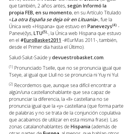
que también, 2 años antes,
según Informó la
propia
FEB
, en su momento
, en su Artículo Titulado
«
La otra España se deja oír en Lituania
«, fue la
Única web «Hispana» que estuvo en
Panevezys
(4)
-
Panevėžys,
LTU
(5)
-, la Única web Hispana que estuvo
en el
#
EuroBasket2011
-#EurMas 2011-, también,
desde el Primer día hasta el Último).
Salud-Salut-Saúde y
devuestrobasket.com
.
(1
)
Pronunciado Tselle, que no se pronuncia igual que
Tseye, al igual que Llull no se pronuncia ni Yuy ni Yul.
(2)
Recordemos que, aunque sea difícil encontrar a
algún/una castellanohablante que sea capaz de
pronunciar la diferencia, la «ll» castellana no se
pronuncia igual que la «y» castellana (que forma parte
de palabras y no se trata de la conjunción copulativa
que acabamos de utilizar en esta misma frase). Las
zonas catalanohablantes de
Hispania
(además de
otras partes de
Europa
, al menos, que hablan otros