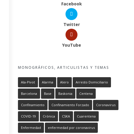
Facebook
Twitter
YouTube
MONOGRÁFICOS, ARTICULISTAS Y TEMAS
Ala-Pívot
Alarma
Alero
Arresto Domiciliario
Barcelona
Base
Baskonia
Centena
Confinamiento
Confinamiento Forzado
Coronavirus
COVID-19
Crónica
CSKA
Cuarentena
Enfermedad
enfermedad por coronavirus