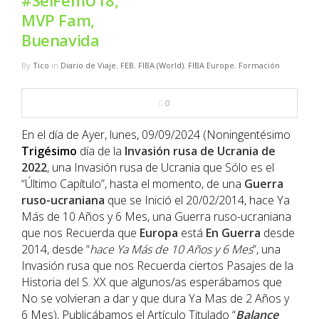
#SelFemU18,
NBA
MVP Fam,
Buenavida
MULTIMEDIA
By
Tico
in
Diario de Viaje
,
FEB
,
FIBA (World)
,
FIBA Europe
,
Formación
RIO 2016
0
En el día de Ayer, lunes, 09/09/2024 (Noningentésimo
Trigésimo
día de la
Invasión rusa de Ucrania de
2022
, una Invasión rusa de Ucrania que Sólo es el
“Último Capítulo”, hasta el momento, de una
Guerra
ruso-ucraniana
que se Inició el 20/02/2014, hace Ya
Más de 10 Años y 6 Mes, una Guerra ruso-ucraniana
que nos Recuerda que
Europa
está
En Guerra
desde
2014, desde “
hace Ya Más de 10 Años y 6 Mes
”, una
Invasión rusa que nos Recuerda ciertos Pasajes de la
Historia del S. XX que algunos/as esperábamos que
No se volvieran a dar y que dura Ya Mas de 2 Años y
6 Mes), Publicábamos el Artículo Titulado “
Balance