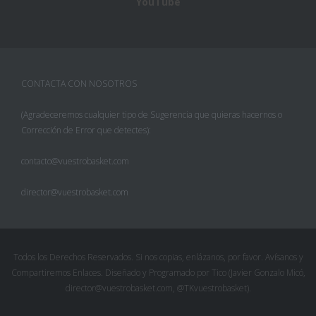
YouTube
CONTACTA CON NOSOTROS
(Agradeceremos cualquier tipo de Sugerencia que quieras hacernos o
Corrección de Error que detectes):
contacto@vuestrobasket.com
director@vuestrobasket.com
Facebook
Twitter
Todos los Derechos Reservados. Si nos copias, enlázanos, por favor. Avísanos y
Compartiremos Enlaces. Diseñado y Programado por Tico (Javier Gonzalo Micó,
Pinterest
director@vuestrobasket.com, @TKvuestrobasket).
Google+