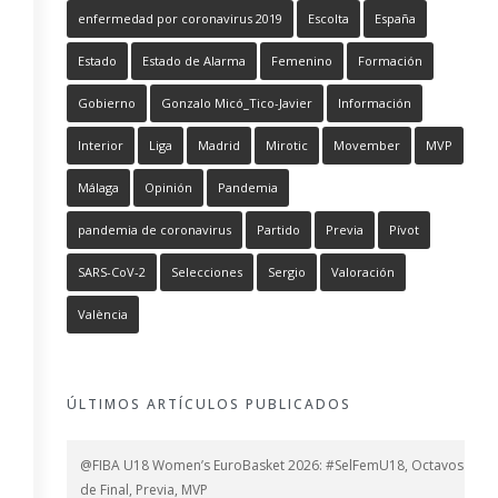
enfermedad por coronavirus 2019
Escolta
España
Estado
Estado de Alarma
Femenino
Formación
Gobierno
Gonzalo Micó_Tico-Javier
Información
Interior
Liga
Madrid
Mirotic
Movember
MVP
Málaga
Opinión
Pandemia
pandemia de coronavirus
Partido
Previa
Pívot
SARS-CoV-2
Selecciones
Sergio
Valoración
València
ÚLTIMOS ARTÍCULOS PUBLICADOS
@FIBA U18 Women’s EuroBasket 2026: #SelFemU18, Octavos
de Final, Previa, MVP