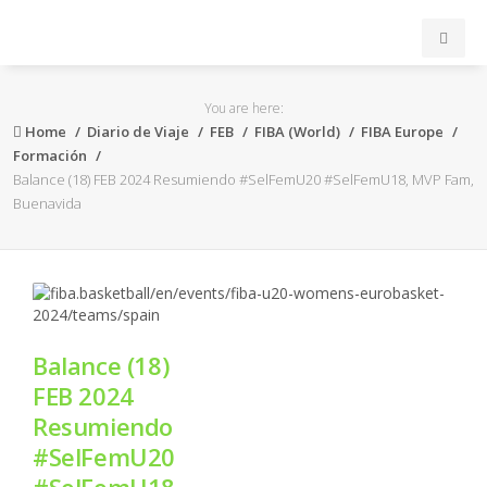
INICIO
You are here:
Home
Diario de Viaje
FEB
FIBA (World)
FIBA Europe
ACB
Formación
Balance (18) FEB 2024 Resumiendo #SelFemU20 #SelFemU18, MVP Fam,
Buenavida
EuroLeague
FEB
FIBA
Balance (18)
OTROS
FEB 2024
Resumiendo
FORMACIÓN
#SelFemU20