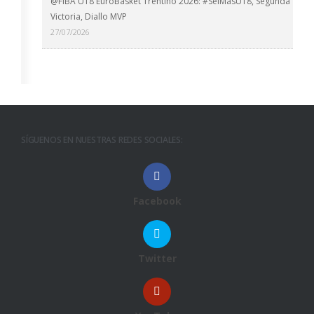
@FIBA U18 EuroBasket Trentino 2026: #SelMasU18, Segunda
Victoria, Diallo MVP
27/07/2026
SÍGUENOS EN NUESTRAS REDES SOCIALES:
Facebook
Twitter