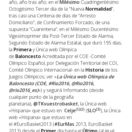
año, año tras año; en el
Milésimo
Cuadringentésimo
Octogésimo Tercer día de la “Nueva
Normalidad
”,
tras casi una Centena de días de “Arresto
Domiciliario”, de Confinamiento Forzado, de una
supuesta “Cuarentena”; en el Milésimo Ducentésimo
Vigesimoprimer día Post-Tercer Estado de Alarma,
Segundo Estado de Alarma Estatal, que duró 195 días;
la
Primera
y Única web Olímpica
de
Baloncesto
Acreditada por el COE -Comité
Olímpico Español, por Delegación Territorial del COI,
Comité Olímpico Internacional- en la
Historia
de los
Juegos Olímpicos, ver «
La Única web Olímpica de
Baloncesto (COE, #Rio2016, @Rio2016,
@rio2016_es)
«) y seguirá Informando (desde
cualquier punto de la geografía
planetaria),
@TKvuestrobasket
, la Única web
«Hispana» que estuvo en
Celje
(1)(2)
(
SLO
(3)
), la Única
web «Hispana» que estuvo en
el #EuroBasket2013 (
#EurMas
2013, EuroBasket
2013) desde el
Primer
día hasta el
Último
(al igual