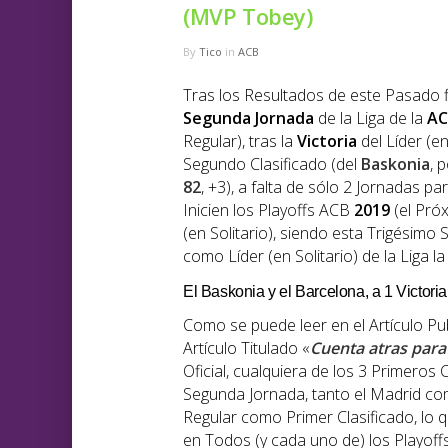
(MVP Tobey)
By
Tico
in
ACB
Tras los Resultados de este Pasado f
Segunda
Jornada
de la Liga de la
AC
Regular), tras la
Victoria
del Líder (en
Segundo Clasificado (del
Baskonia
, 
82
, +3), a falta de sólo 2 Jornadas pa
Inicien los Playoffs ACB
2019
(el Pró
(en Solitario), siendo esta Trigésim
como Líder (en Solitario) de la Liga 
El Baskonia y el Barcelona, a 1 Victoria
Como se puede leer en el Artículo Pu
Artículo Titulado «
Cuenta atras para 
Oficial, cualquiera de los 3 Primeros 
Segunda Jornada, tanto el Madrid com
Regular como Primer Clasificado, lo 
en Todos (y cada uno de) los Playoffs