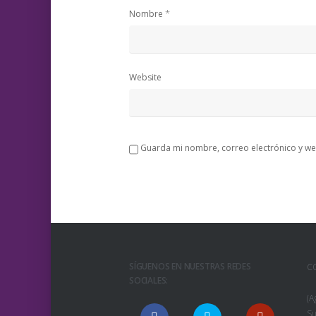
*
Nombre
Website
Guarda mi nombre, correo electrónico y we
SÍGUENOS EN NUESTRAS REDES
C
SOCIALES:
(A
Su