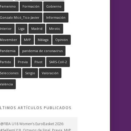
Femenino
Formación
Gobierno
Gonzalo Micó_Tico-Javier
Información
Interior
Liga
Madrid
Mirotic
Movember
MVP
Málaga
Opinión
Pandemia
pandemia de coronavirus
Partido
Previa
Pívot
SARS-CoV-2
Selecciones
Sergio
Valoración
València
LTIMOS ARTÍCULOS PUBLICADOS
@FIBA U18 Women’s EuroBasket 2026:
#SelFemU18, Octavos de Final, Previa, MVP