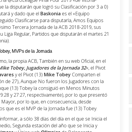
icha @EuroLeague Final Four 2019 «de Vitoria-
e la disputarán que logró su Clasificación por 3 a 0)
utará y dado que el
Baskonia
es el «Equipo
eguido Clasificarse para disputarla, Amos Equipos
gésimo Tercera Jornada de la ACB 2018-2019, sus
u Liga Regular, Partidos que disputarán el martes 21
nia).
 Tobey, MVPs de la Jornada
o, la propia ACB, También en su web Oficial, en el
Mike Tobey, Jugadores de la Jornada 32
«, el Pívot
avares
y el Pívot (13)
Mike Tobey
Comparten el
ón de 27), Aunque No fueron los Jugadores con la
nque (13) Tobey la consiguió en Menos Minutos
9:28 y 27:27, respectivamente), por lo que presentó
 Mayor, por lo que, en consecuencia, desde
os que es el MVP de la Jornada fue (13) Tobey.
formar, a sólo 38 días del día en el que se Inicia el
dio, Segunda estación del año que se Inicia y