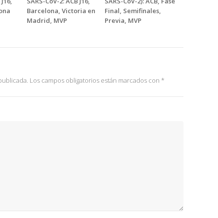
J16,
SARS-CoV-2: ACB J16,
SARS-CoV-2): ACB, Fase
ona
Barcelona, Victoria en
Final, Semifinales,
Madrid, MVP
Previa, MVP
publicada.
Los campos obligatorios están marcados con
*