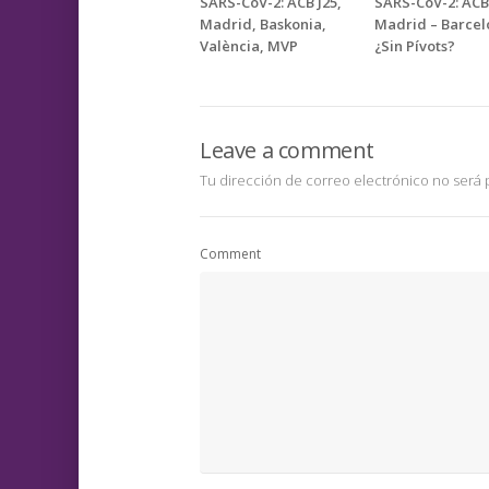
SARS-CoV-2: ACB J25,
SARS-CoV-2: ACB 
Madrid, Baskonia,
Madrid – Barcel
València, MVP
¿Sin Pívots?
Leave a comment
Tu dirección de correo electrónico no será 
Comment