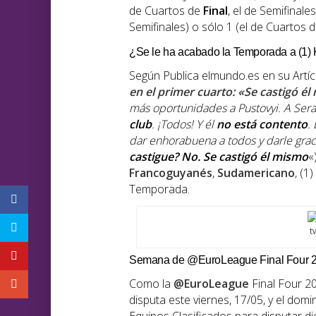
de Cuartos de
Final
, el de Semifinales
Semifinales) o sólo 1 (el de Cuartos de
¿Se le ha acabado la Temporada a (1)
Según Publica elmundo.es en su Artíc
en el primer cuarto: «Se castigó é
más oportunidades a Pustovyi. A Ser
club
. ¡Todos! Y él
no está contento
.
dar enhorabuena a todos y darle grac
castigue? No. Se castigó él mismo
«
Francoguyanés
,
Sudamericano
, (1)
Temporada.
t
Semana de @EuroLeague Final Four 20
Como la
@EuroLeague
Final Four 2
disputa este viernes, 17/05, y el dom