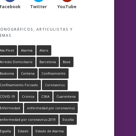
Facebook
Twitter
YouTube
ONOGRÁFICOS, ARTICULISTAS Y
EMAS
Ala-Pívot
Alarma
Alero
Arresto Domiciliario
Barcelona
Base
Baskonia
Centena
Confinamiento
Confinamiento Forzado
Coronavirus
COVID-19
Crónica
CSKA
Cuarentena
Enfermedad
enfermedad por coronavirus
enfermedad por coronavirus 2019
Escolta
España
Estado
Estado de Alarma