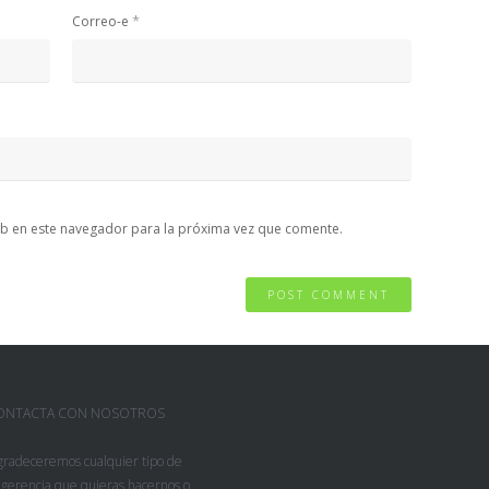
*
Correo-e
b en este navegador para la próxima vez que comente.
ONTACTA CON NOSOTROS
gradeceremos cualquier tipo de
gerencia que quieras hacernos o