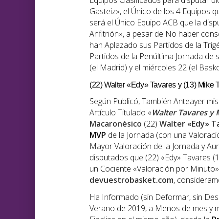
Equipos Clasificados para disputar d
Gasteiz», el Único de los 4 Equipos qu
será el Único Equipo ACB que la disp
Anfitrión», a pesar de No haber cons
han Aplazado sus Partidos de la Tri
Partidos de la Penúltima Jornada de s
(el Madrid) y el miércoles 22 (el Basko
(22) Walter «Edy» Tavares y (13) Mike
Según Publicó, También Anteayer mism
Artículo Titulado «
Walter Tavares y 
Macaronésico
(22)
Walter «Edy» T
MVP
de la Jornada (con una Valoraci
Mayor Valoración de la Jornada y Au
disputados que (22) «Edy» Tavares (1
un Cociente «Valoración por Minuto»
devuestrobasket.com
, consideram
Ha Informado (sin Deformar, sin Desin
Verano de 2019, a Menos de mes y me