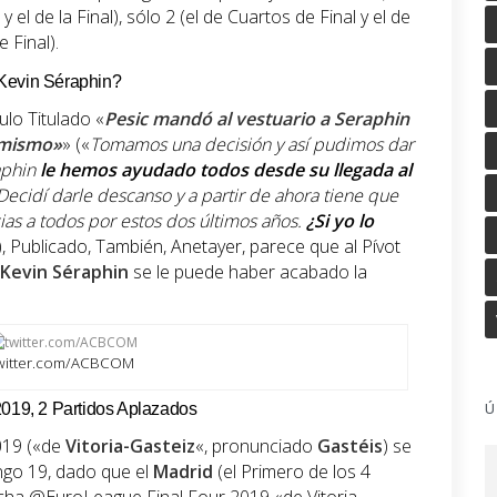
 y el de la Final), sólo 2 (el de Cuartos de Final y el de
 Final).
 Kevin Séraphin?
ulo Titulado «
Pesic mandó al vestuario a Seraphin
l mismo»
» («
Tomamos una decisión y así pudimos dar
aphin
le hemos ayudado todos desde su llegada al
 Decidí darle descanso y a partir de ahora tiene que
ias a todos por estos dos últimos años.
¿Si yo lo
), Publicado, También, Anetayer, parece que al Pívot
Kevin Séraphin
se le puede haber acabado la
witter.com/ACBCOM
Ú
19, 2 Partidos Aplazados
019 («de
Vitoria-Gasteiz
«, pronunciado
Gastéis
) se
ingo 19, dado que el
Madrid
(el Primero de los 4