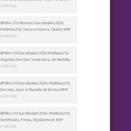
05/08/2026
@FIBA U18 Women’s EuroBasket 2026:
#SelFemU18, Tercera Victoria, Okafor MVP
04/08/2026
@FIBA U18 EuroBasket 2026 #SelMasU18
Segunda Derrota Consecutiva, Sin Medalla
03/08/2026
@FIBA U18 EuroBasket 2026: #SelMasU18,
Derrota, a por la Medalla de Bronce MVP
02/08/2026
@FIBA U18 EuroBasket 2026: #SelMasU18,
Semifinales, Previa, (6) Joksimović MVP
01/08/2026