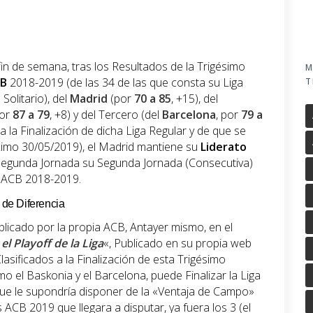
in de semana, tras los Resultados de la Trigésimo
M
B
2018-2019 (de las 34 de las que consta su Liga
T
 Solitario), del
Madrid
(por
70 a 85
, +15), del
por
87 a 79
, +8) y del Tercero (del
Barcelona
, por
79 a
ra la Finalización de dicha Liga Regular y de que se
ximo 30/05/2019), el Madrid mantiene su
Liderato
o Segunda Jornada su Segunda Jornada (Consecutiva)
la ACB 2018-2019.
 de Diferencia
blicado por la propia ACB, Antayer mismo, en el
el Playoff de la Liga
«, Publicado en su propia web
Clasificados a la Finalización de esta Trigésimo
o el Baskonia y el Barcelona, puede Finalizar la Liga
que le supondría disponer de la «Ventaja de Campo»
 ACB 2019 que llegara a disputar, ya fuera los 3 (el