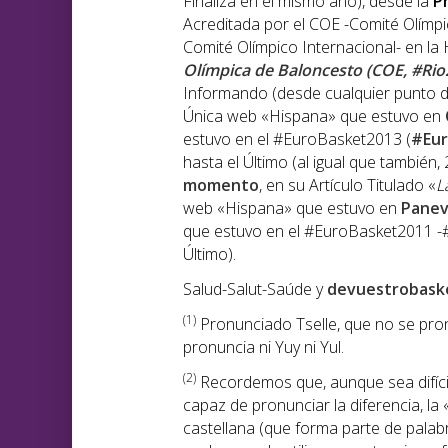
Finaliza en el mismo año), desde la
P
Acreditada por el COE -Comité Olímpic
Comité Olímpico Internacional- en la H
Olímpica de Baloncesto (COE, #Rio
Informando (desde cualquier punto de
Única web «Hispana» que estuvo en
estuvo en el #EuroBasket2013 (
#Eu
hasta el Último (al igual que también,
momento
, en su Artículo Titulado «
L
web «Hispana» que estuvo en
Panev
que estuvo en el #EuroBasket2011 -#
Último).
Salud-Salut-Saúde y
devuestrobask
(1
)
Pronunciado Tselle, que no se pronu
pronuncia ni Yuy ni Yul.
(2)
Recordemos que, aunque sea difíci
capaz de pronunciar la diferencia, la 
castellana (que forma parte de palabr