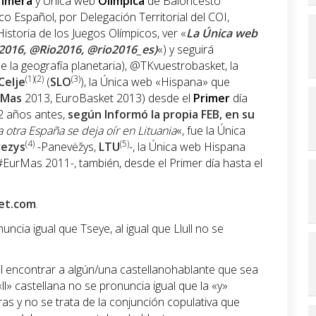
rimera
y Única web
Olímpica
de Baloncesto
o Español, por Delegación Territorial del COI,
istoria de los Juegos Olímpicos, ver «
La Única web
2016, @Rio2016, @rio2016_es)
«) y seguirá
 la geografía planetaria), @TKvuestrobasket, la
(1)(2)
(3)
Celje
(
SLO
), la Única web «Hispana» que
rMas
2013, EuroBasket 2013) desde el
Primer
día
 2 años antes,
según Informó la propia FEB, en su
a otra España se deja oír en Lituania
«, fue la Única
(4)
(5)
ezys
-Panevėžys,
LTU
-, la Única web Hispana
EurMas 2011-, también, desde el Primer día hasta el
et.com
.
ncia igual que Tseye, al igual que Llull no se
l encontrar a algún/una castellanohablante que sea
«ll» castellana no se pronuncia igual que la «y»
as y no se trata de la conjunción copulativa que