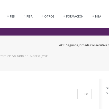
FEB
FIBA
OTROS
FORMACIÓN
NBA
ACB: Segunda Jornada Consecutiva d
rato en Solitario del Madrid (MVP
S
S
0