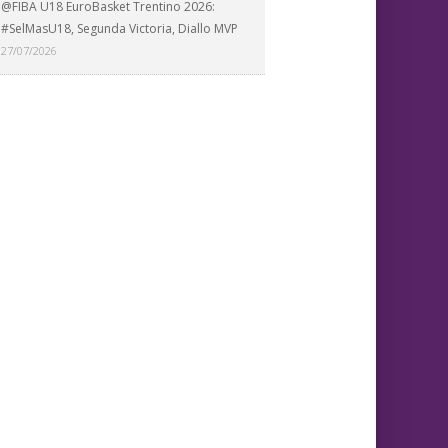
@FIBA U18 EuroBasket Trentino 2026:
#SelMasU18, Segunda Victoria, Diallo MVP
27/07/2026