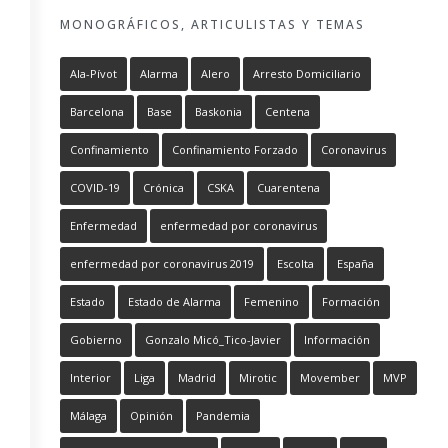
MONOGRÁFICOS, ARTICULISTAS Y TEMAS
Ala-Pívot
Alarma
Alero
Arresto Domiciliario
Barcelona
Base
Baskonia
Centena
Confinamiento
Confinamiento Forzado
Coronavirus
COVID-19
Crónica
CSKA
Cuarentena
Enfermedad
enfermedad por coronavirus
enfermedad por coronavirus 2019
Escolta
España
Estado
Estado de Alarma
Femenino
Formación
Gobierno
Gonzalo Micó_Tico-Javier
Información
Interior
Liga
Madrid
Mirotic
Movember
MVP
Málaga
Opinión
Pandemia