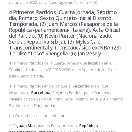
Ucrania de 2022, de la Cuadragésimo Tercera ACB).
4 Primeros Partidos, Cuarta Jornada, Séptimo
día, Primero, Sexto Quinteto Inicial Distinto,
Temporada, (2) Juani Marcos (Pasaporte de la
República -parlamentaria- Italiana), Acta Oficial
del Partido, (0) Kevin Punter (Nacionalizado,
Serbia, Republika Srbija), (3) Myles Cale,
Transcontinental y Transcaucásico ex-NBA (23)
Tornike “Toko” Shengelia, (6) Jan Veselý
4 Primeros Partidos de la Cuarta Jornada que llegaban en el
Séptimo día de esta ACB 2025-2026, en el Primero de los 2 de
esta Cuarta Jornada.
4 Primeros Partidos entre los que el
Segundo
era el que
disputaba el
Barcelona
, Segundo Partido que el Barcelona
Iniciaba con su Sexto Quinteto Inicial Distinto (en sus 10 Primeros
Partidos de la Temporada).
Un Quinteto Inicial formado por:
* (2)
Juani Marcos
(con Pasaporte de la
República -