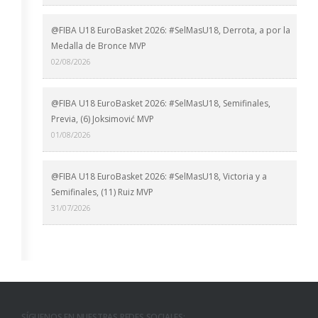
@FIBA U18 EuroBasket 2026: #SelMasU18, Derrota, a por la
Medalla de Bronce MVP
02/08/2026
@FIBA U18 EuroBasket 2026: #SelMasU18, Semifinales,
Previa, (6) Joksimović MVP
01/08/2026
@FIBA U18 EuroBasket 2026: #SelMasU18, Victoria y a
Semifinales, (11) Ruiz MVP
31/07/2026
SÍGUENOS EN NUESTRAS REDES SOCIALES: