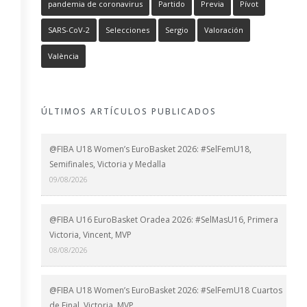
pandemia de coronavirus
Partido
Previa
Pívot
SARS-CoV-2
Selecciones
Sergio
Valoración
València
ÚLTIMOS ARTÍCULOS PUBLICADOS
@FIBA U18 Women’s EuroBasket 2026: #SelFemU18,
Semifinales, Victoria y Medalla
09/08/2026
@FIBA U16 EuroBasket Oradea 2026: #SelMasU16, Primera
Victoria, Vincent, MVP
08/08/2026
@FIBA U18 Women’s EuroBasket 2026: #SelFemU18 Cuartos
de Final, Victoria, MVP