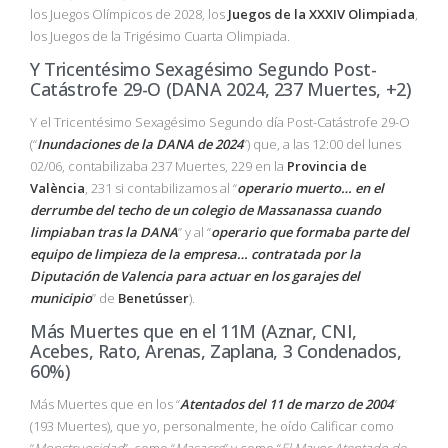
los Juegos Olímpicos de 2028, los
Juegos de la XXXIV Olimpiada
,
los Juegos de la Trigésimo Cuarta Olimpiada.
Y Tricentésimo Sexagésimo Segundo Post-
Catástrofe 29-O (DANA 2024, 237 Muertes, +2)
Y el Tricentésimo Sexagésimo Segundo día Post-Catástrofe 29-O
(“
Inundaciones de la DANA de 2024
”) que, a las 12:00 del lunes
02/06, contabilizaba 237 Muertes, 229 en la
Provincia de
València
, 231 si contabilizamos al “
operario muerto… en el
derrumbe del techo de un colegio de Massanassa cuando
limpiaban tras la DANA
” y al “
operario que formaba parte del
equipo de limpieza de la empresa… contratada por la
Diputación de Valencia para actuar en los garajes del
municipio
” de
Benetússer
).
Más Muertes que en el 11M (Aznar, CNI,
Acebes, Rato, Arenas, Zaplana, 3 Condenados,
60%)
Más Muertes que en los “
Atentados del 11 de marzo de 2004
”
(193 Muertes), que yo, personalmente, he oído Calificar como