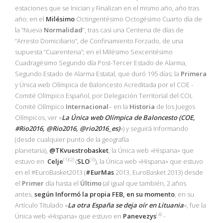
estaciones que se Inician y Finalizan en el mismo año, año tras
año; en el
Milésimo
Octingentésimo Octogésimo Cuarto día de
la “Nueva
Normalidad
”, tras casi una Centena de días de
“Arresto Domiciliario”, de Confinamiento Forzado, de una
supuesta “Cuarentena”; en el Milésimo Sexcentésimo
Cuadragésimo Segundo día Post-Tercer Estado de Alarma,
Segundo Estado de Alarma Estatal, que duró 195 días; la
Primera
y Única web Olímpica de Baloncesto Acreditada por el COE -
Comité Olímpico Español, por Delegación Territorial del COI,
Comité Olímpico
Internacional
– en la
Historia
de los Juegos
Olímpicos, ver «
La Única web Olímpica de Baloncesto (COE,
#Rio2016, @Rio2016, @rio2016_es)
«) y seguirá Informando
(desde cualquier punto de la geografía
planetaria),
@TKvuestrobasket
, la Única web «Hispana» que
(1)(2)
(3)
estuvo en
Celje
(
SLO
), la Única web «Hispana» que estuvo
en el #EuroBasket2013 (
#EurMas
2013, EuroBasket 2013) desde
el
Primer
día hasta el
Último
(al igual que también, 2 años
antes,
según Informó la propia
FEB
, en su momento
, en su
Artículo Titulado «
La otra España se deja oír en Lituania
«, fue la
(4)
Única web «Hispana» que estuvo en
Panevezys
-