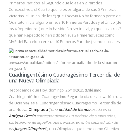
Primeros Partidos, el Segundo que lo es en 2 Partidos
Consecutivos, el Cuarto que lo es en alguna de sus 5 Primeras
Victorias, el Único (de los 5) que Todavía No ha formado parte de
Quinteto Inicial alguno en sus 10 Primeros Partidos y el Único (de
los 4 Repetidores) que lo ha sido Sin ser Inicial, ya que los otros 3
que han Repetido lo han sido (en sus 2 Primeras veces como
MVP del Barcelona en sus 10 Primeros Partidos) siendo Iniciales.
unrwa.es/actualidad/noticias/informe-actualizado-de-la-situacion-
en-gaza-4/
Cuadringentésimo Cuadragésimo Tercer día de
una Nueva Olimpiada
Recordemos que Hoy, domingo, 26/10/2025 (Milésimo
Cuadringentésimo Cuadragésimo Segundo día de la Invasión rusa
de Ucrania), es el Cuadringentésimo Cuadragésimo Tercer día de
una Nueva
Olimpiada
(“
una
unidad de tiempo
usada en la
Antigua Grecia
correspondiente a un periodo de cuatro años,
particularmente aquellos que transcurren entre cada edición de
los
Juegos Olímpicos
”), una Olimpiada que tiene como Objetivo