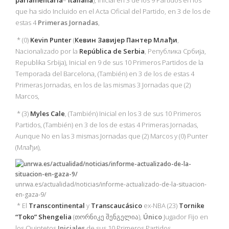
parlamentaria
–
Italiana
), Inicial en 3 de los 9 Partidos en los
que ha sido Incluido en el Acta Oficial del Partido, en 3 de los de
estas 4
Primeras
Jornadas
,
* (0)
Kevin Punter
(
Кевин Завијер Пантер Млађи
,
Nacionalizado por la
República de Serbia
, Република Србија,
Republika Srbija), Inicial en 9 de sus 10 Primeros Partidos de la
Temporada del Barcelona, (También) en 3 de los de estas 4
Primeras Jornadas, en los de las mismas 3 Jornadas que (2)
Marcos,
* (3)
Myles Cale
, (También) Inicial en los 3 de sus 10 Primeros
Partidos, (También) en 3 de los de estas 4 Primeras Jornadas,
Aunque No en las 3 mismas Jornadas que (2) Marcos y (0) Punter
(Млађи),
unrwa.es/actualidad/noticias/informe-actualizado-de-la-situacion-
en-gaza-9/
* El
Transcontinental
y
Transcaucásico
ex-NBA (23)
Tornike
“Toko” Shengelia
(თორნიკე შენგელია),
Único
Jugador Fijo en
los Quintetos
Iniciales
de sus 10 Primeros Partidos,