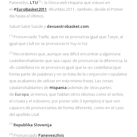
(5)
Panevėžys,
LTU
-, la Única web Hispana que estuvo en
el
#
EuroBasket2011
-#EurMas 2011-, también, desde el Primer
día hasta el Último).
Salud-Salut-Saúde y
devuestrobasket.com
.
(1
)
Pronunciado Tselle, que no se pronuncia igual que Tseye, al
igual que Llull no se pronuncia ni Yuy ni Yul.
(2)
Recordemos que, aunque sea difícil encontrar a algún/una
castellanohablante que sea capaz de pronunciar la diferencia, la
«ll» castellana no se pronuncia igual que la «y» castellana (que
forma parte de palabras y no se trata de la conjunción copulativa
que acabamos de utilizar en esta misma frase). Las zonas
catalanohablantes de
Hispania
(además de otras partes
de
Europa
, al menos, que hablan otros idiomas como el serbio,
el croata y el esloveno, por poner sólo 3 ejemplos) sí que son
capaces de pronunciarlas de forma diferente, como en el caso
del apellido Llull.
(3)
Republika Slovenija
(4)
Pronunciado
Paneveezhiis
.