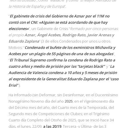
“
Monstruosidad
”, como “
Masacre
” y como “
El Mayor Atentado de
la Historia de España y de Europa
”.
“
El gabinete de crisis del Gobierno de Aznar por el 11M no
contó con el CNI: «Alguien se está acordando de que hay
elecciones»
”, un Gabinete de Crisis “
formado por cinco personas:
el propio
Aznar, Ángel Acebes, Rodrigo Rato, Javier Arenas y
Eduardo Zaplana
” (3 de ellos Condenados por unos u otros
Motivos: “
Condenado el bufete de los exministros Michavila y
Acebes por un plagio de 55 páginas de una de sus abogadas
”,
“
El Tribunal Supremo confirma la condena de Rodrigo Rato a
cuatro años y medio de prisión por las “tarjetas black”
” y “
La
Audiencia de Valencia condena a 10 años y 5 meses de prisión
al expresidente de la Generalitat Eduardo Zaplana por el ‘caso
Erial’
”).
Ha Informado (sin Deformar, sin Desinformar, en el Ducentésimo
Nonagésimo Noveno día del año
2025
; en el Vigesimosexto día
del Décimo mes del año, del Cuarto mes de la Temporada, del
Segundo mes de Competiciones de Clubes; en el Trigésimo
Cuarto día Completo del Otoño de 2025, que se Inició hace 34
días, el lunes, 22/09,
a las 20:19
, Tercera -y Última- de las 3