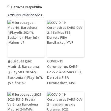
(5)
Lietuvos Respublika
Artículos Relacionados:
@EuroLeague:
COVID-19
Madrid, Barcelona
Coronavirus SARS-
(¿Playoffs 2024?),
CoV-2: #SelMas FEB,
Baskonia (¿Play-In?),
Derrota FIBA
¿València?
EuroBasket, MVP