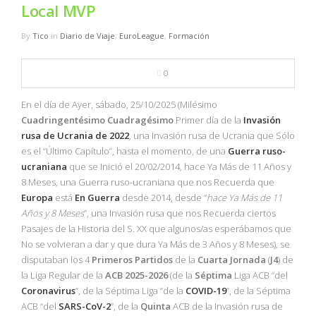
NBA
Local MVP
By
Tico
in
Diario de Viaje
,
EuroLeague
,
Formación
MULTIMEDIA
0
RIO 2016
En el día de Ayer, sábado, 25/10/2025 (Milésimo
Cuadringentésimo
Cuadragésimo
Primer día de la
Invasión
rusa de Ucrania de 2022
, una Invasión rusa de Ucrania que Sólo
es el “Último Capítulo”, hasta el momento, de una
Guerra ruso-
ucraniana
que se Inició el 20/02/2014, hace Ya Más de 11 Años y
8 Meses, una Guerra ruso-ucraniana que nos Recuerda que
Europa
está
En Guerra
desde 2014, desde “
hace Ya Más de 11
Años y 8 Meses
”, una Invasión rusa que nos Recuerda ciertos
Pasajes de la Historia del S. XX que algunos/as esperábamos que
No se volvieran a dar y que dura Ya Más de 3 Años y 8 Meses), se
disputaban los 4
Primeros
Partidos
de la
Cuarta
Jornada
(
J4
) de
la Liga Regular de la
ACB
2025-2026
(de la
Séptima
Liga ACB “del
Coronavirus
”, de la Séptima Liga “de la
COVID-19
”, de la Séptima
ACB “del
SARS-CoV-2
”, de la
Quinta
ACB de la Invasión rusa de