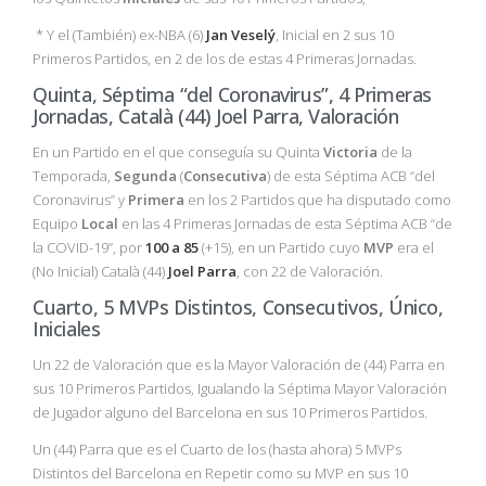
* Y el (También) ex-NBA (6)
Jan Veselý
, Inicial en 2 sus 10
Primeros Partidos, en 2 de los de estas 4 Primeras Jornadas.
Quinta, Séptima “del Coronavirus”, 4 Primeras
Jornadas, Català (44) Joel Parra, Valoración
En un Partido en el que conseguía su Quinta
Victoria
de la
Temporada,
Segunda
(
Consecutiva
) de esta Séptima ACB “del
Coronavirus” y
Primera
en los 2 Partidos que ha disputado como
Equipo
Local
en las 4 Primeras Jornadas de esta Séptima ACB “de
la COVID-19”, por
100 a 85
(+15), en un Partido cuyo
MVP
era el
(No Inicial) Català (44)
Joel Parra
, con 22 de Valoración.
Cuarto, 5 MVPs Distintos, Consecutivos, Único,
Iniciales
Un 22 de Valoración que es la Mayor Valoración de (44) Parra en
sus 10 Primeros Partidos, Igualando la Séptima Mayor Valoración
de Jugador alguno del Barcelona en sus 10 Primeros Partidos.
Un (44) Parra que es el Cuarto de los (hasta ahora) 5 MVPs
Distintos del Barcelona en Repetir como su MVP en sus 10