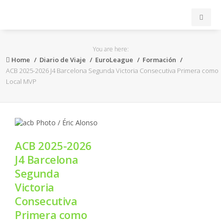
INICIO
You are here:
Home
Diario de Viaje
EuroLeague
Formación
ACB
ACB 2025-2026 J4 Barcelona Segunda Victoria Consecutiva Primera como
Local MVP
EuroLeague
FEB
ACB 2025-2026
FIBA
J4 Barcelona
Segunda
OTROS
Victoria
Consecutiva
FORMACIÓN
Primera como