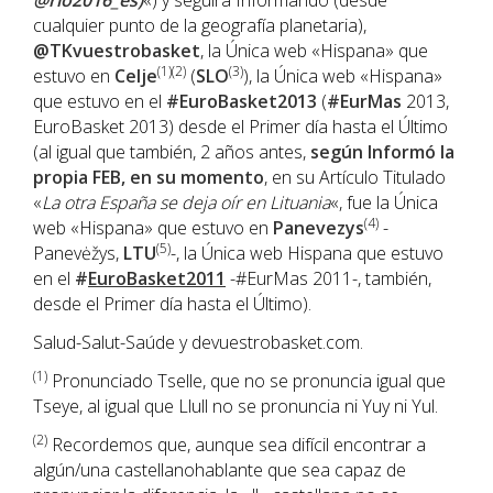
@rio2016_es)
«) y seguirá Informando (desde
cualquier punto de la geografía planetaria),
@TKvuestrobasket
, la Única web «Hispana» que
(1)(2)
(3)
estuvo en
Celje
(
SLO
), la Única web «Hispana»
que estuvo en el
#EuroBasket2013
(
#EurMas
2013,
EuroBasket 2013) desde el Primer día hasta el Último
(al igual que también, 2 años antes,
según Informó la
propia FEB, en su momento
, en su Artículo Titulado
«
La otra España se deja oír en Lituania
«, fue la Única
(4)
web «Hispana» que estuvo en
Panevezys
-
(5)
Panevėžys,
LTU
-, la Única web Hispana que estuvo
en el
#
EuroBasket2011
-#EurMas 2011-, también,
desde el Primer día hasta el Último).
Salud-Salut-Saúde y devuestrobasket.com.
(1)
Pronunciado Tselle, que no se pronuncia igual que
Tseye, al igual que Llull no se pronuncia ni Yuy ni Yul.
(2)
Recordemos que, aunque sea difícil encontrar a
algún/una castellanohablante que sea capaz de