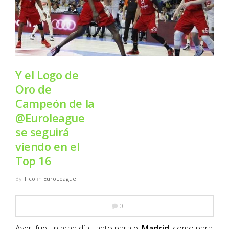
NBA
MULTIMEDIA
RIO 2016
Y el Logo de
Oro de
Campeón de la
@Euroleague
se seguirá
viendo en el
Top 16
By
Tico
in
EuroLeague
0
Ayer, fue un gran día, tanto para el
Madrid
, como para