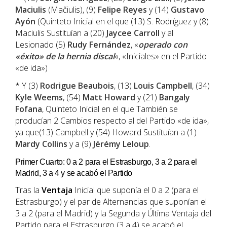
Maciulis
(Mačiulis), (9)
Felipe Reyes
y (14)
Gustavo
Ayón
(Quinteto Inicial en el que (13) S. Rodríguez y (8)
Maciulis Sustituían a (20)
Jaycee Carroll
y al
Lesionado (5)
Rudy Fernández
, «
operado con
«éxito» de la hernia discal
«, «Iniciales» en el Partido
«de ida»)
* Y (3)
Rodrigue Beaubois
, (13)
Louis Campbell
, (34)
Kyle Weems
, (54)
Matt Howard
y (21)
Bangaly
Fofana
, Quinteto Inicial en el que También se
producían 2 Cambios respecto al del Partido «de ida»,
ya que(13) Campbell y (54) Howard Sustituían a (1)
Mardy Collins
y a (9)
Jérémy Leloup
.
Primer Cuarto: 0 a 2 para el Estrasburgo, 3 a 2 para el
Madrid, 3 a 4 y se acabó el Partido
Tras la
Ventaja
Inicial que suponía el 0 a 2 (para el
Estrasburgo) y el par de Alternancias que suponían el
3 a 2 (para el Madrid) y la Segunda y Última Ventaja del
Partido para el Estrasburgo (3 a 4) se acabó el