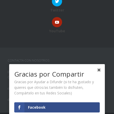
Twitter
YouTube
CONTACTA CON NOSOTROS
Gracias por Compartir
(Agradeceremos cualquier tipo de Sugerencia que quieras hacernos o
Corrección de Error que detectes):
Gracias por Ayudar a Difundir (si te ha gustado y
quieres que otros/as también lo disfruten,
contacto@vuestrobasket.com
Compártelo en tus Redes Sociales)
director@vuestrobasket.com
Facebook