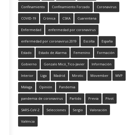
Confinamiento
Confinamiento Forzado
Coronavirus
COVID-19
Crónica
CSKA
Cuarentena
Enfermedad
enfermedad por coronavirus
enfermedad por coronavirus 2019
Escolta
España
Estado
Estado de Alarma
Femenino
Formación
Gobierno
Gonzalo Micó_Tico-Javier
Información
Interior
Liga
Madrid
Mirotic
Movember
MVP
Málaga
Opinión
Pandemia
pandemia de coronavirus
Partido
Previa
Pívot
SARS-CoV-2
Selecciones
Sergio
Valoración
València