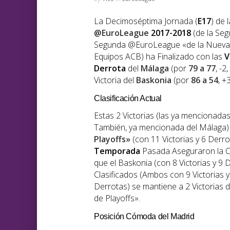
La Decimoséptima Jornada (
E17
) de 
@EuroLeague
2017-2018
(de la Se
Segunda @EuroLeague «de la Nueva E
Equipos ACB) ha Finalizado con las
V
Derrota
del
Málaga
(por
79 a 77
, -
Victoria del
Baskonia
(por
86 a 54
, +
Clasificación Actual
Estas 2 Victorias (las ya mencionadas
También, ya mencionada del Málaga
Playoffs»
(con 11 Victorias y 6 Derrot
Temporada
Pasada Aseguraron la Cl
que el Baskonia (con 8 Victorias y 9 
Clasificados (Ambos con 9 Victorias y
Derrotas) se mantiene a 2 Victorias d
de Playoffs».
Posición Cómoda del Madrid