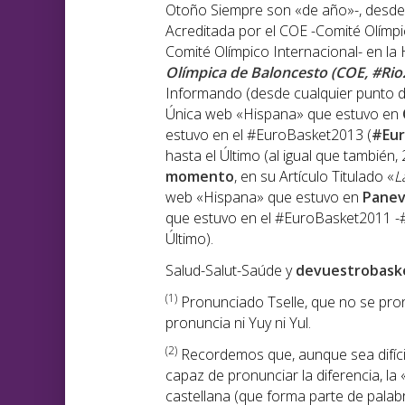
Otoño Siempre son «de año»-, desde
Acreditada por el COE -Comité Olímpic
Comité Olímpico Internacional- en la H
Olímpica de Baloncesto (COE, #Rio
Informando (desde cualquier punto de
Única web «Hispana» que estuvo en
estuvo en el #EuroBasket2013 (
#Eu
hasta el Último (al igual que también,
momento
, en su Artículo Titulado «
L
web «Hispana» que estuvo en
Panev
que estuvo en el #EuroBasket2011 -#
Último).
Salud-Salut-Saúde y
devuestrobask
(1)
Pronunciado Tselle, que no se pronu
pronuncia ni Yuy ni Yul.
(2)
Recordemos que, aunque sea difíci
capaz de pronunciar la diferencia, la 
castellana (que forma parte de palabr