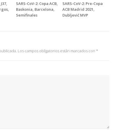
J37,
SARS-CoV-2: Copa ACB,
SARS-CoV-2: Pre-Copa
rgos,
Baskonia, Barcelona,
ACB Madrid 2021,
Semifinales
Dubljević MVP
publicada.
Los campos obligatorios están marcados con
*