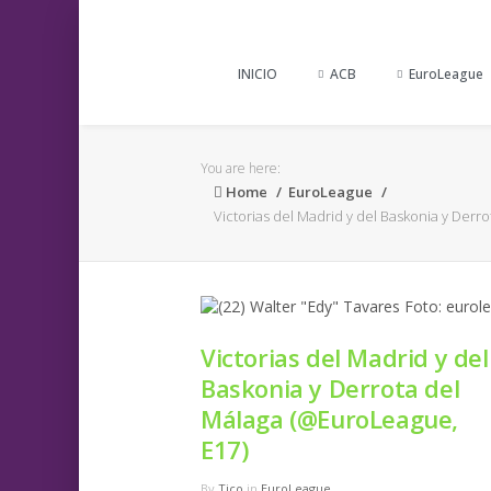
INICIO
ACB
EuroLeague
You are here:
Home
EuroLeague
Victorias del Madrid y del Baskonia y Derr
Victorias del Madrid y del
Baskonia y Derrota del
Málaga (@EuroLeague,
E17)
By
Tico
in
EuroLeague