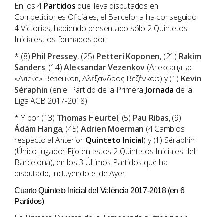
En los 4
Partidos
que lleva disputados en
Competiciones Oficiales, el Barcelona ha conseguido
4 Victorias, habiendo presentado sólo 2 Quintetos
Iniciales, los formados por:
* (8)
Phil Pressey
, (25)
Petteri Koponen
, (21)
Rakim
Sanders
, (14)
Aleksandar Vezenkov
(Александър
«Алекс» Везенков, Αλέξανδρος Βεζένκοφ) y (1)
Kevin
Séraphin
(en el Partido de la Primera
Jornada
de la
Liga ACB 2017-2018)
* Y por (13)
Thomas Heurtel
, (5)
Pau Ribas
, (9)
Ádám Hanga
, (45)
Adrien Moerman
(4 Cambios
respecto al Anterior
Quinteto
Inicial
) y (1) Séraphin
(Único Jugador Fijo en estos 2 Quintetos Iniciales del
Barcelona), en los 3 Últimos Partidos que ha
disputado, incluyendo el de Ayer.
Cuarto Quinteto Inicial del València 2017-2018 (en 6
Partidos)