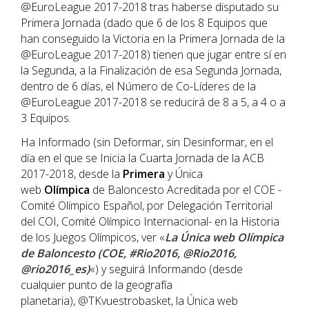
@EuroLeague 2017-2018 tras haberse disputado su
Primera Jornada (dado que 6 de los 8 Equipos que
han conseguido la Victoria en la Primera Jornada de la
@EuroLeague 2017-2018) tienen que jugar entre sí en
la Segunda, a la Finalización de esa Segunda Jornada,
dentro de 6 días, el Número de Co-Líderes de la
@EuroLeague 2017-2018 se reducirá de 8 a 5, a 4 o a
3 Equipos.
Ha Informado (sin Deformar, sin Desinformar, en el
día en el que se Inicia la Cuarta Jornada de la ACB
2017-2018, desde la
Primera
y Única
web
Olímpica
de Baloncesto Acreditada por el COE -
Comité Olímpico Español, por Delegación Territorial
del COI, Comité Olímpico Internacional- en la Historia
de los Juegos Olímpicos, ver «
La Única web Olímpica
de Baloncesto (COE, #Rio2016, @Rio2016,
@rio2016_es)
«) y seguirá Informando (desde
cualquier punto de la geografía
planetaria), @TKvuestrobasket, la Única web