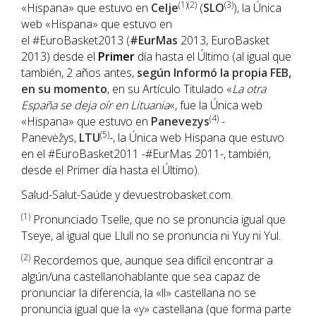
(1)(2)
(3)
«Hispana» que estuvo en
Celje
(
SLO
), la Única
web «Hispana» que estuvo en
el #EuroBasket2013 (
#EurMas
2013, EuroBasket
2013) desde el
Primer
día hasta el Último (al igual que
también, 2 años antes,
según Informó la propia FEB,
en su momento
, en su Artículo Titulado «
La otra
España se deja oír en Lituania
«, fue la Única web
(4)
«Hispana» que estuvo en
Panevezys
-
(5)
Panevėžys,
LTU
-, la Única web Hispana que estuvo
en el #EuroBasket2011 -#EurMas 2011-, también,
desde el Primer día hasta el Último).
Salud-Salut-Saúde y devuestrobasket.com.
(1)
Pronunciado Tselle, que no se pronuncia igual que
Tseye, al igual que Llull no se pronuncia ni Yuy ni Yul.
(2)
Recordemos que, aunque sea difícil encontrar a
algún/una castellanohablante que sea capaz de
pronunciar la diferencia, la «ll» castellana no se
pronuncia igual que la «y» castellana (que forma parte