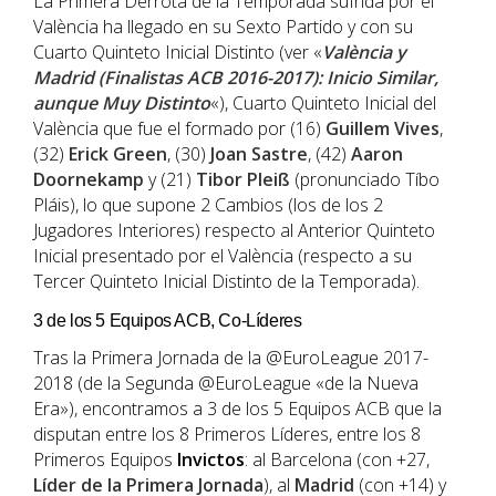
La Primera Derrota de la Temporada sufrida por el
València ha llegado en su Sexto Partido y con su
Cuarto Quinteto Inicial Distinto (ver «
València y
Madrid (Finalistas ACB 2016-2017): Inicio Similar,
aunque Muy Distinto
«), Cuarto Quinteto Inicial del
València que fue el formado por (16)
Guillem Vives
,
(32)
Erick Green
, (30)
Joan Sastre
, (42)
Aaron
Doornekamp
y (21)
Tibor Pleiß
(pronunciado Tíbo
Pláis), lo que supone 2 Cambios (los de los 2
Jugadores Interiores) respecto al Anterior Quinteto
Inicial presentado por el València (respecto a su
Tercer Quinteto Inicial Distinto de la Temporada).
3 de los 5 Equipos ACB, Co-Líderes
Tras la Primera Jornada de la @EuroLeague 2017-
2018 (de la Segunda @EuroLeague «de la Nueva
Era»), encontramos a 3 de los 5 Equipos ACB que la
disputan entre los 8 Primeros Líderes, entre los 8
Primeros Equipos
Invictos
: al Barcelona (con +27,
Líder de la Primera Jornada
), al
Madrid
(con +14) y