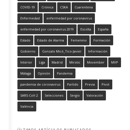
COVID-19
Crónica
CSKA
Cuarentena
Enfermedad
enfermedad por coronavirus
enfermedad por coronavirus 2019
Escolta
España
Estado
Estado de Alarma
Femenino
Formación
Gobierno
Gonzalo Micó_Tico-Javier
Información
Interior
Liga
Madrid
Mirotic
Movember
MVP
Málaga
Opinión
Pandemia
pandemia de coronavirus
Partido
Previa
Pívot
SARS-CoV-2
Selecciones
Sergio
Valoración
València
ÚLTIMOS ARTÍCULOS PUBLICADOS