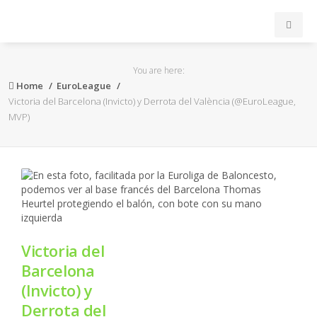
INICIO
You are here:
Home
EuroLeague
ACB
Victoria del Barcelona (Invicto) y Derrota del València (@EuroLeague,
MVP)
EuroLeague
FEB
FIBA
Victoria del
OTROS
Barcelona
FORMACIÓN
(Invicto) y
Derrota del