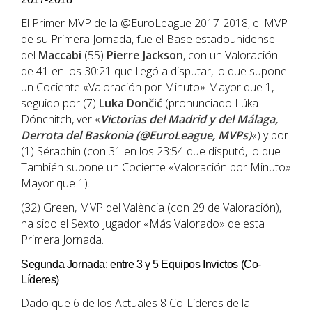
El Primer MVP de la @EuroLeague 2017-2018, el MVP
de su Primera Jornada, fue el Base estadounidense
del
Maccabi
(55)
Pierre Jackson
, con un Valoración
de 41 en los 30:21 que llegó a disputar, lo que supone
un Cociente «Valoración por Minuto» Mayor que 1,
seguido por (7)
Luka Dončić
(pronunciado Lúka
Dónchitch, ver «
Victorias del Madrid y del Málaga,
Derrota del Baskonia (@EuroLeague, MVPs)
«) y por
(1) Séraphin (con 31 en los 23:54 que disputó, lo que
También supone un Cociente «Valoración por Minuto»
Mayor que 1).
(32) Green, MVP del València (con 29 de Valoración),
ha sido el Sexto Jugador «Más Valorado» de esta
Primera Jornada.
Segunda Jornada: entre 3 y 5 Equipos Invictos (Co-
Líderes)
Dado que 6 de los Actuales 8 Co-Líderes de la