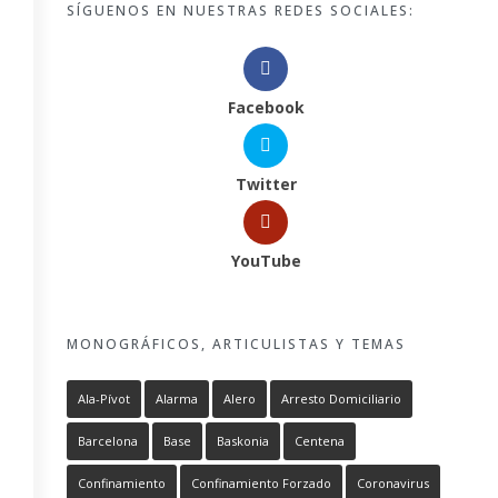
SÍGUENOS EN NUESTRAS REDES SOCIALES:
Facebook
Twitter
YouTube
MONOGRÁFICOS, ARTICULISTAS Y TEMAS
Ala-Pívot
Alarma
Alero
Arresto Domiciliario
Barcelona
Base
Baskonia
Centena
Confinamiento
Confinamiento Forzado
Coronavirus