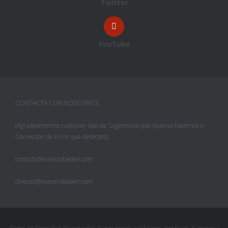
Twitter
YouTube
CONTACTA CON NOSOTROS
(Agradeceremos cualquier tipo de Sugerencia que quieras hacernos o
Corrección de Error que detectes):
contacto@vuestrobasket.com
director@vuestrobasket.com
Facebook
Twitter