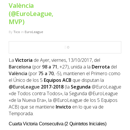
NBA
València
(@EuroLeague,
MULTIMEDIA
MVP)
By
Tico
in
EuroLeague
RIO 2016
0
La
Victoria
de Ayer, viernes, 13/10/2017, del
Barcelona
(por
98 a 71
, +27), unida a la
Derrota
del
València
(por
75 a 70
, -5), mantienen el Primero como
el Único de los 5
Equipos
ACB
que disputan la
@EuroLeague
2017-2018
(la
Segunda
@EuroLeague
«de Todos contra Todos», la Segunda @EuroLeague
«de la Nueva Era», la @EuroLeague de los 5 Equipos
ACB) que se mantiene
Invicto
en lo que va de
Temporada.
Cuarta Victoria Consecutiva (2 Quintetos Iniciales)