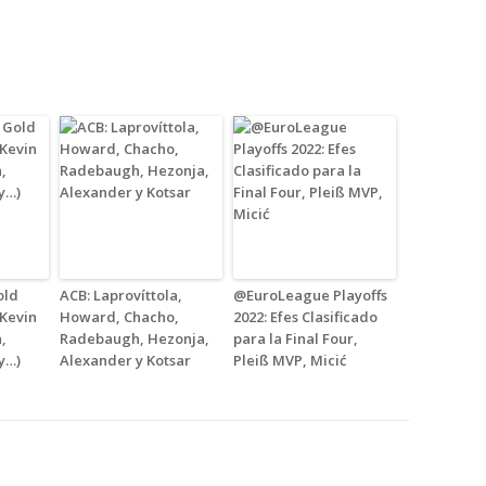
old
ACB: Laprovíttola,
@EuroLeague Playoffs
(Kevin
Howard, Chacho,
2022: Efes Clasificado
,
Radebaugh, Hezonja,
para la Final Four,
y…)
Alexander y Kotsar
Pleiß MVP, Micić