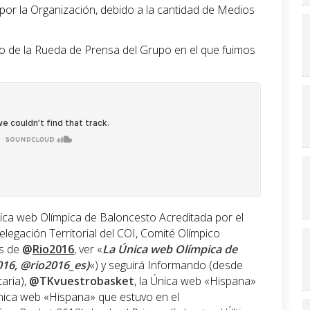
or la Organización, debido a la cantidad de Medios
o de la Rueda de Prensa del Grupo en el que fuimos
ica web Olímpica de Baloncesto Acreditada por el
legación Territorial del COI, Comité Olímpico
os de
@
Rio2016
, ver «
La Única web Olímpica de
016, @rio2016_es)
«) y seguirá Informando (desde
taria),
@TKvuestrobasket
, la Única web «Hispana»
 Única web «Hispana» que estuvo en el