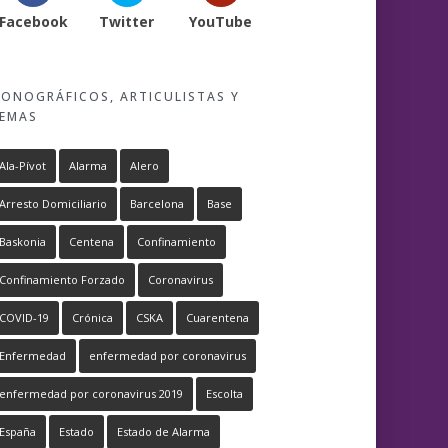
Facebook
Twitter
YouTube
ONOGRÁFICOS, ARTICULISTAS Y
EMAS
Ala-Pívot
Alarma
Alero
Arresto Domiciliario
Barcelona
Base
Baskonia
Centena
Confinamiento
Confinamiento Forzado
Coronavirus
COVID-19
Crónica
CSKA
Cuarentena
Enfermedad
enfermedad por coronavirus
enfermedad por coronavirus 2019
Escolta
España
Estado
Estado de Alarma