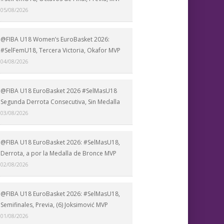
05/08/2026
@FIBA U18 Women’s EuroBasket 2026:
#SelFemU18, Tercera Victoria, Okafor MVP
04/08/2026
@FIBA U18 EuroBasket 2026 #SelMasU18
Segunda Derrota Consecutiva, Sin Medalla
03/08/2026
@FIBA U18 EuroBasket 2026: #SelMasU18,
Derrota, a por la Medalla de Bronce MVP
02/08/2026
@FIBA U18 EuroBasket 2026: #SelMasU18,
Semifinales, Previa, (6) Joksimović MVP
01/08/2026