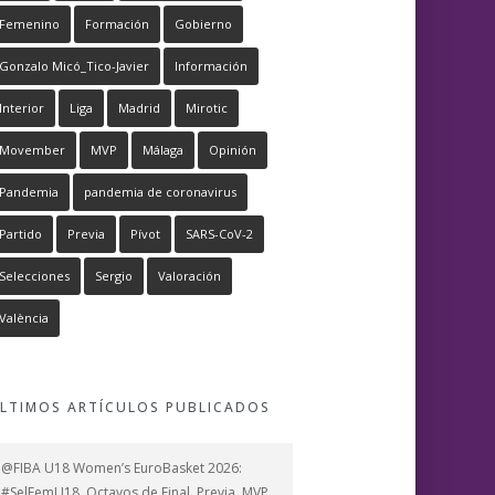
Femenino
Formación
Gobierno
Gonzalo Micó_Tico-Javier
Información
Interior
Liga
Madrid
Mirotic
Movember
MVP
Málaga
Opinión
Pandemia
pandemia de coronavirus
Partido
Previa
Pívot
SARS-CoV-2
Selecciones
Sergio
Valoración
València
LTIMOS ARTÍCULOS PUBLICADOS
@FIBA U18 Women’s EuroBasket 2026:
#SelFemU18, Octavos de Final, Previa, MVP