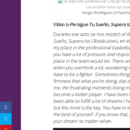
Sergio Rodríguez («Chacho»
Persigue Tu Sueño, Supera l
Vídeo («
Durante ese acto se nos mostró el V
Sueño, Supera los Obstáculos
«), en e
my place in the professional basketba
you have a lot of pressure and respons
place in the team would be. There are
when you overthink a lot, wondering w
have to be a fighter. Sometimes thin
firmness that what you’re doing, day af
me, the frustrating moments losing m
become a better player. I have been v
been able to fulfill a lot of dreams I 
but the mind is the key. You have to 
the best of yourself. If you know tha
your dream no matter what
«.