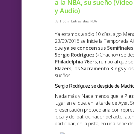
a la NBA, su sueño (Vídeo
y Audio)
By
Tico
in
Entrevistas
,
NBA
Ya estamos a sólo 10 días, algo Men
23/09/2016 se Inicie la Temporada A
que
ya se conocen sus Semifinales 
Sergio Rodríguez
(«Chacho») se de
Philadelphia 76ers
, rumbo al que s
Blazers
, los
Sacramento Kings
y lo
sueños.
Sergio Rodríguez se despide de Madri
Nada más y Nada menos que la
Pla
lugar en el que, en la tarde de Ayer, 
presentación protocolaria con repre
local y del patrocinador del acto, a
participar, en la pista, en una serie d