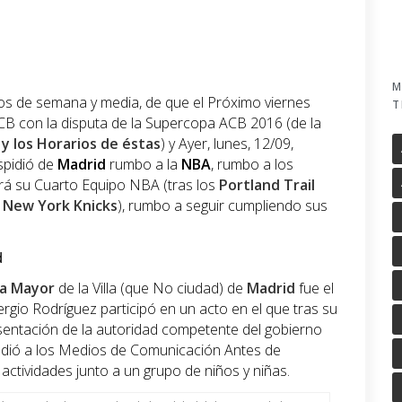
M
os de semana y media, de que el Próximo viernes
T
CB con la disputa de la Supercopa ACB 2016 (de la
y los Horarios de éstas
) y Ayer, lunes, 12/09,
spidió de
Madrid
rumbo a la
NBA
, rumbo a los
erá su Cuarto Equipo NBA (tras los
Portland Trail
s
New York Knicks
), rumbo a seguir cumpliendo sus
d
za Mayor
de la Villa (que No ciudad) de
Madrid
fue el
Sergio Rodríguez participó en un acto en el que tras su
sentación de la autoridad competente del gobierno
tendió a los Medios de Comunicación Antes de
e actividades junto a un grupo de niños y niñas.