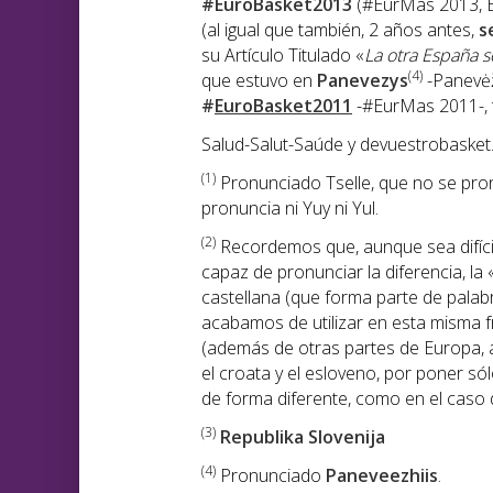
#EuroBasket2013
(#EurMas 2013, Eu
(al igual que también, 2 años antes,
s
su Artículo Titulado «
La otra España s
(4)
que estuvo en
Panevezys
-Panevė
#
EuroBasket2011
-#EurMas 2011-, t
Salud-Salut-Saúde y devuestrobasket
(1)
Pronunciado Tselle, que no se pronu
pronuncia ni Yuy ni Yul.
(2)
Recordemos que, aunque sea difíci
capaz de pronunciar la diferencia, la 
castellana (que forma parte de palabr
acabamos de utilizar en esta misma 
(además de otras partes de Europa, 
el croata y el esloveno, por poner s
de forma diferente, como en el caso de
(3)
Republika Slovenija
(4)
Pronunciado
Paneveezhiis
.