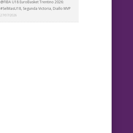
@FIBA U18 EuroBasket Trentino 2026:
#SelMasU18, Segunda Victoria, Diallo MVP
27/07/2026