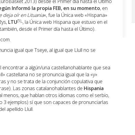
roBasket 2013) desde el Primer día hasta el Último
egún Informó la propia FEB, en su momento
, en
e deja oír en Lituania
«, fue la Única web «Hispana»
(5)
žys,
LTU
-, la Única web Hispana que estuvo en el
ambién, desde el Primer día hasta el Último).
.com.
ncia igual que Tseye, al igual que Llull no se
l encontrar a algún/una castellanohablante que sea
«ll» castellana no se pronuncia igual que la «y»
as y no se trata de la conjunción copulativa que
frase). Las zonas catalanohablantes de
Hispania
al menos, que hablan otros idiomas como el serbio,
ólo 3 ejemplos) sí que son capaces de pronunciarlas
l apellido Llull.