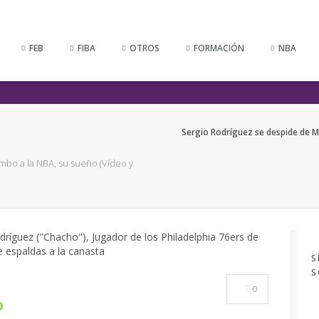
FEB
FIBA
OTROS
FORMACIÓN
NBA
Sergio Rodríguez se despide de M
mbo a la NBA, su sueño (Vídeo y
S
S
0
o