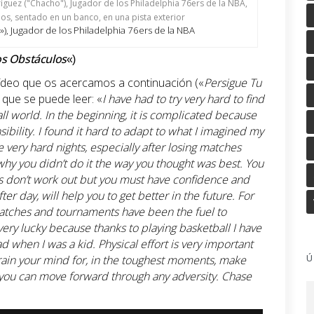
), Jugador de los Philadelphia 76ers de la NBA
os Obstáculos
«)
ídeo que os acercamos a continuación («
Persigue Tu
l que se puede leer: «
I have had to try very hard to find
ll world. In the beginning, it is complicated because
ibility. I found it hard to adapt to what I imagined my
 very hard nights, especially after losing matches
hy you didn’t do it the way you thought was best. You
gs don’t work out but you must have confidence and
ter day, will help you to get better in the future. For
atches and tournaments have been the fuel to
ery lucky because thanks to playing basketball I have
had when I was a kid. Physical effort is very important
train your mind for, in the toughest moments, make
Ú
t, you can move forward through any adversity. Chase