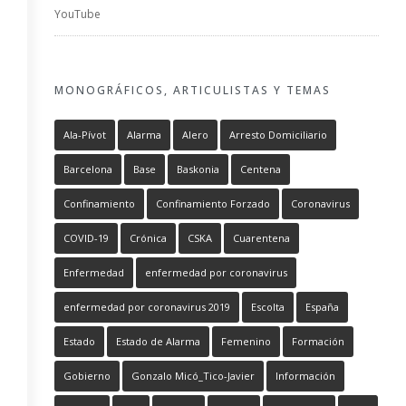
YouTube
MONOGRÁFICOS, ARTICULISTAS Y TEMAS
Ala-Pívot
Alarma
Alero
Arresto Domiciliario
Barcelona
Base
Baskonia
Centena
Confinamiento
Confinamiento Forzado
Coronavirus
COVID-19
Crónica
CSKA
Cuarentena
Enfermedad
enfermedad por coronavirus
enfermedad por coronavirus 2019
Escolta
España
Estado
Estado de Alarma
Femenino
Formación
Gobierno
Gonzalo Micó_Tico-Javier
Información