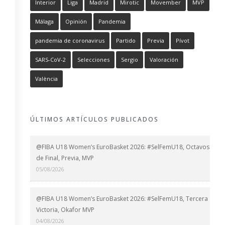
Interior
Liga
Madrid
Mirotic
Movember
MVP
Málaga
Opinión
Pandemia
pandemia de coronavirus
Partido
Previa
Pívot
SARS-CoV-2
Selecciones
Sergio
Valoración
València
ÚLTIMOS ARTÍCULOS PUBLICADOS
@FIBA U18 Women’s EuroBasket 2026: #SelFemU18, Octavos
de Final, Previa, MVP
05/08/2026
@FIBA U18 Women’s EuroBasket 2026: #SelFemU18, Tercera
Victoria, Okafor MVP
04/08/2026