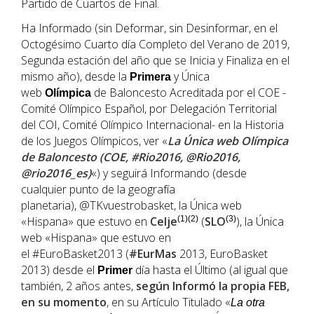
Partido de Cuartos de Final.
Ha Informado (sin Deformar, sin Desinformar, en el
Octogésimo Cuarto día Completo del Verano de 2019,
Segunda estación del año que se Inicia y Finaliza en el
mismo año), desde la
y Única
Primera
web
de Baloncesto Acreditada por el COE -
Olímpica
Comité Olímpico Español, por Delegación Territorial
del COI, Comité Olímpico Internacional- en la Historia
de los Juegos Olímpicos, ver «
La Única web Olímpica
de Baloncesto (COE, #Rio2016, @Rio2016,
@rio2016_es)
«) y seguirá Informando (desde
cualquier punto de la geografía
planetaria), @TKvuestrobasket, la Única web
«Hispana» que estuvo en
Celje
(1)(2)
(
SLO
(3)
), la Única
web «Hispana» que estuvo en
el #EuroBasket2013 (
#EurMas
2013, EuroBasket
2013) desde el
día hasta el Último (al igual que
Primer
también, 2 años antes,
según Informó la propia FEB,
en su momento
, en su Artículo Titulado «
La otra