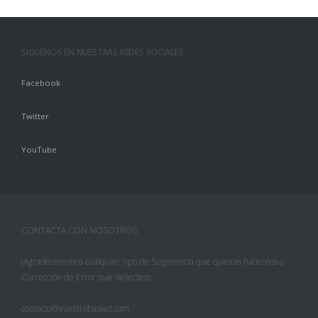
SÍGUENOS EN NUESTRAS REDES SOCIALES:
Facebook
Twitter
YouTube
CONTACTA CON NOSOTROS
(Agradeceremos cualquier tipo de Sugerencia que quieras hacernos o
Corrección de Error que detectes):
contacto@vuestrobasket.com