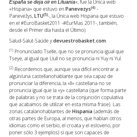
«, fue la Única web
España se deja oír en Lituania
«Hispana» que estuvo en
Panevezys
(4)
-
Panevėžys,
LTU
(5)
-, la Única web Hispana que estuvo
en el #EuroBasket2011 -#EurMas 2011-, también,
desde el Primer día hasta el Último).
Salud-Salut-Saúde y
devuestrobasket.com
.
(1
)
Pronunciado Tselle, que no se pronuncia igual que
Tseye, al igual que Llull no se pronuncia ni Yuy ni Yul.
(2)
Recordemos que, aunque sea difícil encontrar a
algún/una castellanohablante que sea capaz de
pronunciar la diferencia, la «ll» castellana no se
pronuncia igual que la «y» castellana (que forma parte
de palabras y no se trata de la conjunción copulativa
que acabamos de utilizar en esta misma frase). Las
zonas catalanohablantes de
Hispania
(además de
otras partes de Europa, al menos, que hablan otros
idiomas como el serbio, el croata y el esloveno, por
poner sólo 3 ejemplos) sí que son capaces de