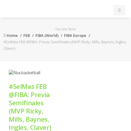
INICIO
You are here:
Home
FEB
FIBA (World)
FIBA Europe
ACB
#SelMas FEB @FIBA: Previa Semifinales (MVP Ricky, Mills, Baynes, Ingles,
Claver)
EuroLeague
FEB
#SelMas FEB
FIBA
@FIBA: Previa
Semifinales
OTROS
(MVP Ricky,
Mills, Baynes,
FORMACIÓN
Ingles, Claver)