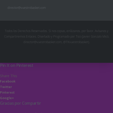
director@vuestrobasket.com
Todos los Derechos Reservados. Si nos copias, enlázanos, por favor. Avísanos y
Compartiremos Enlaces. Diseñado y Programado por Tico (Javier Gonzalo Micó,
director@vuestrobasket.com, @TKvuestrobasket).
Pin It on Pinterest
Share This
Facebook
Twitter
Pinterest
Google+
Gracias por Compartir