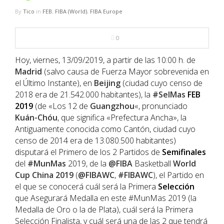
NBA
By
Tico
in
FEB
,
FIBA (World)
,
FIBA Europe
MULTIMEDIA
0
RIO 2016
Hoy, viernes, 13/09/2019, a partir de las 10:00 h. de
Madrid
(salvo causa de Fuerza Mayor sobrevenida en
el Último Instante), en
Beijing
(ciudad cuyo censo de
2018 era de 21.542.000 habitantes), la
#SelMas
FEB
2019
(de «Los 12 de
Guangzhou
«, pronunciado
Kuán-Chóu
, que significa «Prefectura Ancha», la
Antiguamente conocida como Cantón, ciudad cuyo
censo de 2014 era de 13.080.500 habitantes)
disputará el Primero de los 2 Partidos de
Semifinales
del
#MunMas
2019, de la
@FIBA
Basketball
World
Cup China 2019
(
@FIBAWC
,
#FIBAWC
), el Partido en
el que se conocerá cuál será la Primera
Selección
que Asegurará Medalla en este #MunMas 2019 (la
Medalla de Oro o la de Plata), cuál será la Primera
Selección Finalista, y cuál será una de las 2 que tendrá