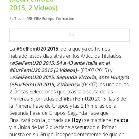
NBA
2015, 2 Vídeos)
By
Tico
in
FEB
,
FIBA Europe
,
Formación
MULTIMEDIA
0
RIO 2016
La
#
SelFemU20
2015
, de la que ya os hemos
hablado, estos días atrás en los Artículos Titulados
«
#SelFemU20 2015: 54 a 43 ante Italia en el
#EurFemU20 2015 (2 Vídeos)
» (03/07/2015) y
«
#SelFemU20 2015: Segunda Victoria, ante Hungría
(#EurFemU20 2015, 2 Vídeos)
» (04/07), es una de las
2 Únicas Selecciones que, tras la disputa de las
Primeras 5 Jornadas del
#
EurFemU20
2015 (las 3 de
la Primera Fase de Grupos y las 2 Primeras de la
Segunda Fase de Grupos, Segunda Fase que
Finalizará con la Jornada de
Hoy
) se mantiene
Invicta
y la Única de las 2 que tiene Asegurado el Primer
puesto en su Grupo, independientemente de que en