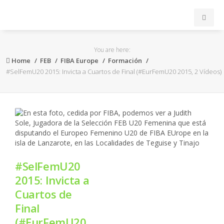
INICIO
You are here:
Home
FEB
FIBA Europe
Formación
ACB
#SelFemU20 2015: Invicta a Cuartos de Final (#EurFemU20 2015, 2 Vídeos)
EuroLeague
FEB
FIBA
#SelFemU20
OTROS
2015: Invicta a
Cuartos de
FORMACIÓN
Final
(#EurFemU20