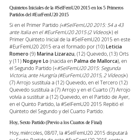
Quintetos Iniciales de la #SelFemU20 2015 en los 5 Primeros
Partidos del #EurFemU20 2015
Si en el Primer Partido
(«#SelFemU20 2015: 54 a 43
ante Italia en el #EurFemU20 2015 (2 Vídeos)
«) el
Primer Quinteto Inicial de la #SelFemU20 2015 en este
#EurFemU20 2015 era el formado por (10)
Leticia
Romero
(9)
Marina Lizarazu
, (12) Quevedo, (13) Orts
y (11)
Nogaye Lo
(nacida en
Palma de Mallorca
), en
el Segundo Partido («
#SelFemU20 2015: Segunda
Victoria, ante Hungría (#EurFemU20 2015, 2 Vídeos)
«)
(7) Arrojo sustituía a (12) Quevedo, en el Tercero (12)
Quevedo sustituía a (7) Arrojo y en el Cuarto (7) Arrojo
volvía a sustituir a (12) Quevedo, en el Partido de Ayer,
en el Quinto Partido, la #SelFemU20 2015 Repitió el
Quinteto del Segundo y del Cuarto Partido.
Hoy, Sexto Partido (Previo a los Cuartos de Final)
Hoy, miércoles, 08/07, la #SelFemU20 2015 disputará