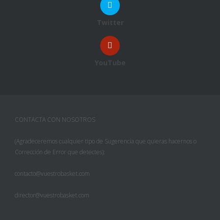
Twitter
YouTube
CONTACTA CON NOSOTROS
(Agradeceremos cualquier tipo de Sugerencia que quieras hacernos o
Corrección de Error que detectes):
contacto@vuestrobasket.com
director@vuestrobasket.com
Facebook