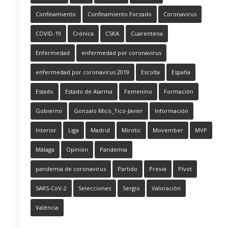
Confinamiento
Confinamiento Forzado
Coronavirus
COVID-19
Crónica
CSKA
Cuarentena
Enfermedad
enfermedad por coronavirus
enfermedad por coronavirus 2019
Escolta
España
Estado
Estado de Alarma
Femenino
Formación
Gobierno
Gonzalo Micó_Tico-Javier
Información
Interior
Liga
Madrid
Mirotic
Movember
MVP
Málaga
Opinión
Pandemia
pandemia de coronavirus
Partido
Previa
Pívot
SARS-CoV-2
Selecciones
Sergio
Valoración
València