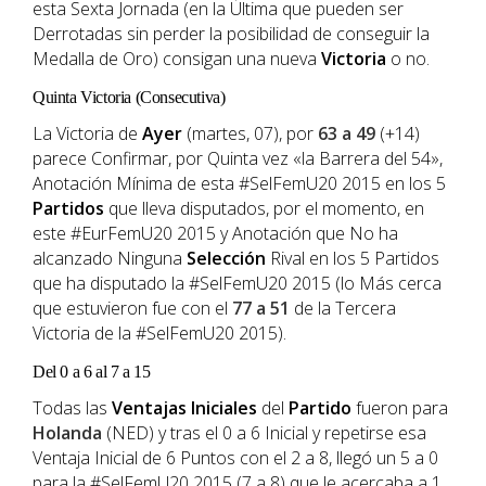
esta Sexta Jornada (en la Última que pueden ser
Derrotadas sin perder la posibilidad de conseguir la
Medalla de Oro) consigan una nueva
Victoria
o no.
Quinta Victoria (Consecutiva)
La Victoria de
Ayer
(martes, 07), por
63 a 49
(+14)
parece Confirmar, por Quinta vez «la Barrera del 54»,
Anotación Mínima de esta #SelFemU20 2015 en los 5
Partidos
que lleva disputados, por el momento, en
este #EurFemU20 2015 y Anotación que No ha
alcanzado Ninguna
Selección
Rival en los 5 Partidos
que ha disputado la #SelFemU20 2015 (lo Más cerca
que estuvieron fue con el
77 a 51
de la Tercera
Victoria de la #SelFemU20 2015).
Del 0 a 6 al 7 a 15
Todas las
Ventajas
Iniciales
del
Partido
fueron para
Holanda
(NED) y tras el 0 a 6 Inicial y repetirse esa
Ventaja Inicial de 6 Puntos con el 2 a 8, llegó un 5 a 0
para la #SelFemU20 2015 (7 a 8) que le acercaba a 1