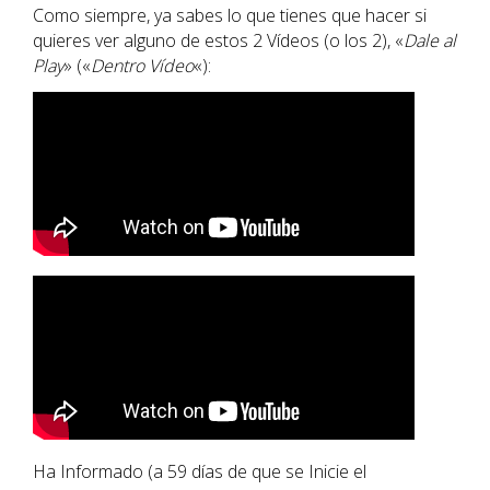
Como siempre, ya sabes lo que tienes que hacer si
quieres ver alguno de estos 2 Vídeos (o los 2), «
Dale al
Play
» («
Dentro Vídeo
«):
Ha Informado (a 59 días de que se Inicie el