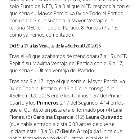
solo Punto de NED, 5 a 0 al que NED respondía con el
que sería su Mayor Parcial «a 0» de Todo el Partido,
con un 0 a 7 que suponía la Mayor Ventaja que
tendría NED en Todo el Partido, 8 Puntos (7 a 15,
como ya hemos comentado).
Del 9 a 17 a las Ventajas de la #SelFemU20 2015
Tras el +8 que acabamos de mencionar (7 a 15), NED
Repitió su Máxima Ventaja del Partido con el 9 a 17,
que sería su Última Ventaja del Partido.
Tras ese 9 a 17 llegó el que sería el Mayor Parcial «a
0» de Todo el Partido, el 13 a 0 que consiguió la
#SelFemU20 2015 entre los Últimos 1:57 del Primer
Cuarto y los
Primeros
2:17 del Segundo, 4:14 en los
que el Quinteto en pista era el formado por (4)
Laia
Flores
, (6)
Carolina Esparcia
, (12)
Laura Quevedo
(que había entrado a pista 0:03 antes de que se
Iniciara este 13 a 0), (7)
Belén Arrojo
(la Única que
había formado parte del Quinteto Inicial de la