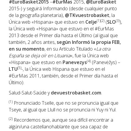
#EuroBasket2015
–
#EurMas
2015,
@EuroBasket
2015-) y seguirá Informando (desde cualquier punto
de la geografía planetaria),
@TKvuestrobasket
, la
(1)(2)
(3)
Única web «Hispana» que estuvo en
Celje
(
SLO
),
la Única web «Hispana» que estuvo en el #EurMas
2013 desde el Primer día hasta el Último (al igual que
también, 2 años antes,
según Informó la propia FEB,
en su momento
, en su Artículo Titulado «
La otra
España se deja oír en Lituania
«, fue la Única web
(4)
«Hispana» que estuvo en
Panevezys
(Panevėžys) –
(5)
LTU
-, la Única web Hispana que estuvo en el
#EurMas 2011, también, desde el Primer día hasta el
Último).
Salud-Salut-Saúde y
devuestrobasket.com
.
(1)
Pronunciado Tselle, que no se pronuncia igual que
Tseye, al igual que Llull no se pronuncia ni Yuy ni Yul.
(2)
Recordemos que, aunque sea difícil encontrar a
algún/una castellanohablante que sea capaz de