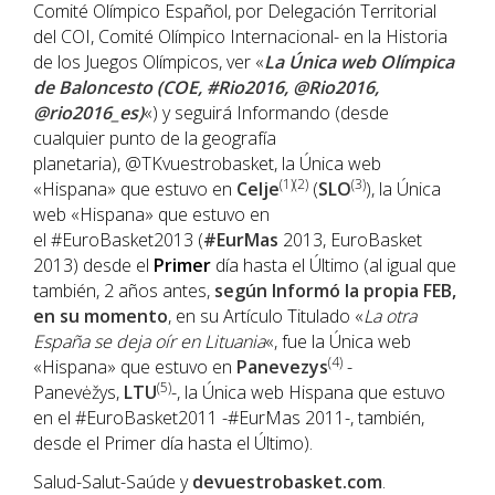
Comité Olímpico Español, por Delegación Territorial
del COI, Comité Olímpico Internacional- en la Historia
de los Juegos Olímpicos, ver «
La Única web Olímpica
de Baloncesto (COE, #Rio2016, @Rio2016,
@rio2016_es)
«) y seguirá Informando (desde
cualquier punto de la geografía
planetaria), @TKvuestrobasket, la Única web
(1)(2)
(3)
«Hispana» que estuvo en
Celje
(
SLO
), la Única
web «Hispana» que estuvo en
el #EuroBasket2013 (
#EurMas
2013, EuroBasket
2013) desde el
Primer
día hasta el Último (al igual que
también, 2 años antes,
según Informó la propia FEB,
en su momento
, en su Artículo Titulado «
La otra
España se deja oír en Lituania
«, fue la Única web
(4)
«Hispana» que estuvo en
Panevezys
-
(5)
Panevėžys,
LTU
-, la Única web Hispana que estuvo
en el #EuroBasket2011 -#EurMas 2011-, también,
desde el Primer día hasta el Último).
Salud-Salut-Saúde y
devuestrobasket.com
.