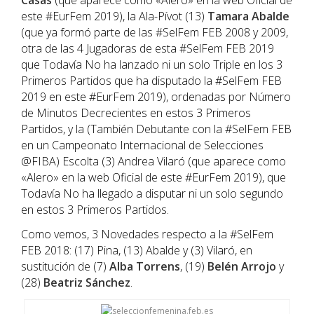
Casas
(que aparece como «Alero» en la web Oficial de
este #EurFem 2019), la Ala-Pívot (13)
Tamara Abalde
(que ya formó parte de las #SelFem FEB 2008 y 2009,
otra de las 4 Jugadoras de esta #SelFem FEB 2019
que Todavía No ha lanzado ni un solo Triple en los 3
Primeros Partidos que ha disputado la #SelFem FEB
2019 en este #EurFem 2019), ordenadas por Número
de Minutos Decrecientes en estos 3 Primeros
Partidos, y la (También Debutante con la #SelFem FEB
en un Campeonato Internacional de Selecciones
@FIBA) Escolta (3) Andrea Vilaró (que aparece como
«Alero» en la web Oficial de este #EurFem 2019), que
Todavía No ha llegado a disputar ni un solo segundo
en estos 3 Primeros Partidos.
Como vemos, 3 Novedades respecto a la #SelFem
FEB 2018: (17) Pina, (13) Abalde y (3) Vilaró, en
sustitución de (7)
Alba Torrens
, (19)
Belén Arrojo
y
(28)
Beatriz Sánchez
.