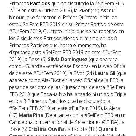
Primeros
Partidos
que ha disputado la #SelFem FEB
2019 en este #EurFem 2019), la Pívot (45)
Astou
Ndour
(que formaron el Primer Quinteto Inicial de
esta #SelFem FEB 2019 en su Primer Partido de este
#EurFem 2019, Quinteto Inicial que se ha repetido en
los 2 siguientes Partidos, siendo el mismo en los 3
Primeros Partidos que, hasta el momento, ha
disputado esta #SelFem FEB 2019 en este #EurFem
2019), la Base (6)
Silvia Domínguez
(que aparece
como «Guardia» -entiéndase Escolta- en la web Oficial
de de este #EurFem 2019), la Pívot (24)
Laura Gil
(que
aparece como Ala-Pívot en la web Oficial de la FEB, a
pesar de ser otra de las 4 Jugadoras de esta #SelFem
FEB 2019 que Todavía No ha lanzado ni un solo Triple
en los 3 Primeros Partidos que ha disputado la
#SelFem FEB 2019 en este #EurFem 2019), la Alera
(17)
María Pina
(Debutante con la #SelFem FEB en un
Campeonato Internacional de Selecciones @FIBA), la
Base (5)
Cristina Ouviña
, la Escolta (18)
Queralt