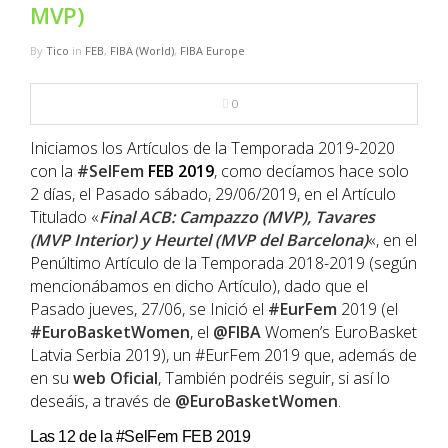
NBA
MVP)
By
Tico
in
FEB
,
FIBA (World)
,
FIBA Europe
MULTIMEDIA
0
RIO 2016
Iniciamos los Artículos de la Temporada 2019-2020
con la
#SelFem
FEB
2019
, como decíamos hace solo
2 días, el Pasado sábado, 29/06/2019, en el Artículo
Titulado «
Final ACB: Campazzo (MVP), Tavares
(MVP Interior) y Heurtel (MVP del Barcelona)
«, en el
Penúltimo Artículo de la Temporada 2018-2019 (según
mencionábamos en dicho Artículo), dado que el
Pasado jueves, 27/06, se Inició el
#EurFem
2019 (el
#EuroBasketWomen
, el
@FIBA
Women’s EuroBasket
Latvia Serbia 2019), un #EurFem 2019 que, además de
en su
web Oficial
, También podréis seguir, si así lo
deseáis, a través de
@EuroBasketWomen
.
Las 12 de la #SelFem FEB 2019