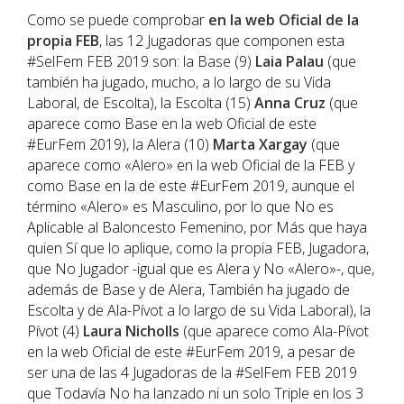
Como se puede comprobar
en la web Oficial de la
propia FEB
, las 12 Jugadoras que componen esta
#SelFem FEB 2019 son: la Base (9)
Laia Palau
(que
también ha jugado, mucho, a lo largo de su Vida
Laboral, de Escolta), la Escolta (15)
Anna Cruz
(que
aparece como Base en la web Oficial de este
#EurFem 2019), la Alera (10)
Marta Xargay
(que
aparece como «Alero» en la web Oficial de la FEB y
como Base en la de este #EurFem 2019, aunque el
término «Alero» es Masculino, por lo que No es
Aplicable al Baloncesto Femenino, por Más que haya
quien Sí que lo aplique, como la propia FEB, Jugadora,
que No Jugador -igual que es Alera y No «Alero»-, que,
además de Base y de Alera, También ha jugado de
Escolta y de Ala-Pívot a lo largo de su Vida Laboral), la
Pívot (4)
Laura Nicholls
(que aparece como Ala-Pívot
en la web Oficial de este #EurFem 2019, a pesar de
ser una de las 4 Jugadoras de la #SelFem FEB 2019
que Todavía No ha lanzado ni un solo Triple en los 3