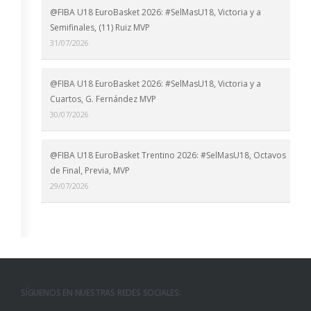
@FIBA U18 EuroBasket 2026: #SelMasU18, Victoria y a
Semifinales, (11) Ruiz MVP
31/07/2026
@FIBA U18 EuroBasket 2026: #SelMasU18, Victoria y a
Cuartos, G. Fernández MVP
30/07/2026
@FIBA U18 EuroBasket Trentino 2026: #SelMasU18, Octavos
de Final, Previa, MVP
29/07/2026
SÍGUENOS EN NUESTRAS REDES SOCIALES: