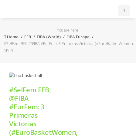
INICIO
You are here:
Home
FEB
FIBA (World)
FIBA Europe
ACB
#SelFem FEB, @FIBA #EurFem: 3 Primeras Victorias (#EuroBasketWomen,
MVP)
EuroLeague
FEB
#SelFem FEB,
FIBA
@FIBA
#EurFem: 3
OTROS
Primeras
Victorias
FORMACIÓN
(#EuroBasketWomen,