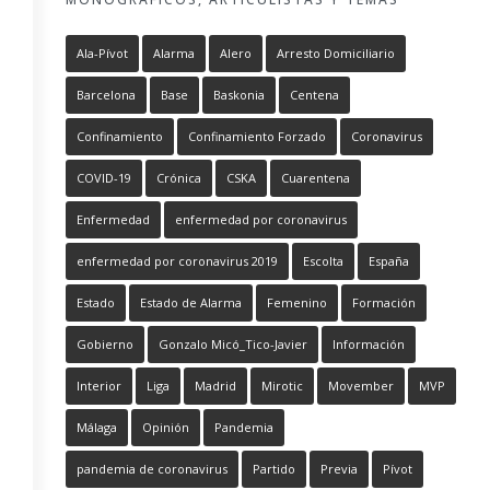
Ala-Pívot
Alarma
Alero
Arresto Domiciliario
Barcelona
Base
Baskonia
Centena
Confinamiento
Confinamiento Forzado
Coronavirus
COVID-19
Crónica
CSKA
Cuarentena
Enfermedad
enfermedad por coronavirus
enfermedad por coronavirus 2019
Escolta
España
Estado
Estado de Alarma
Femenino
Formación
Gobierno
Gonzalo Micó_Tico-Javier
Información
Interior
Liga
Madrid
Mirotic
Movember
MVP
Málaga
Opinión
Pandemia
pandemia de coronavirus
Partido
Previa
Pívot