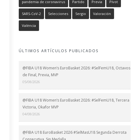
pandemia de coronavirus
Partido
Previa
Pívot
SARS-CoV-2
Selecciones
Sergio
Valoración
València
ÚLTIMOS ARTÍCULOS PUBLICADOS
@FIBA U18 Women’s EuroBasket 2026: #SelFemU18, Octavos
de Final, Previa, MVP
05/08/2026
@FIBA U18 Women’s EuroBasket 2026: #SelFemU18, Tercera
Victoria, Okafor MVP
04/08/2026
@FIBA U18 EuroBasket 2026 #SelMasU18 Segunda Derrota
Consecutiva, Sin Medalla