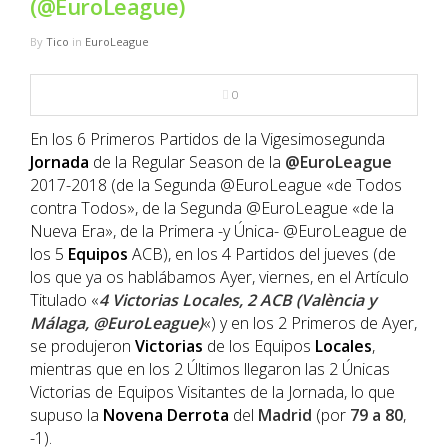
(@EuroLeague)
NBA
By
Tico
in
EuroLeague
MULTIMEDIA
0
RIO 2016
En los 6 Primeros Partidos de la Vigesimosegunda
Jornada
de la Regular Season de la
@EuroLeague
2017-2018 (de la Segunda @EuroLeague «de Todos
contra Todos», de la Segunda @EuroLeague «de la
Nueva Era», de la Primera -y Única- @EuroLeague de
los 5
Equipos
ACB), en los 4 Partidos del jueves (de
los que ya os hablábamos Ayer, viernes, en el Artículo
Titulado «
4 Victorias Locales, 2 ACB (València y
Málaga, @EuroLeague)
«) y en los 2 Primeros de Ayer,
se produjeron
Victorias
de los Equipos
Locales
,
mientras que en los 2 Últimos llegaron las 2 Únicas
Victorias de Equipos Visitantes de la Jornada, lo que
supuso la
Novena
Derrota
del
Madrid
(por
79 a 80
,
-1).