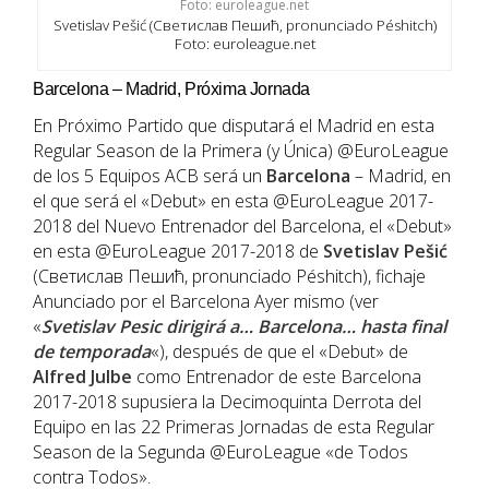
Svetislav Pešić (Светислав Пешић, pronunciado Péshitch)
Foto: euroleague.net
Barcelona – Madrid, Próxima Jornada
En Próximo Partido que disputará el Madrid en esta
Regular Season de la Primera (y Única) @EuroLeague
de los 5 Equipos ACB será un
Barcelona
– Madrid, en
el que será el «Debut» en esta @EuroLeague 2017-
2018 del Nuevo Entrenador del Barcelona, el «Debut»
en esta @EuroLeague 2017-2018 de
Svetislav Pešić
(Светислав Пешић, pronunciado Péshitch), fichaje
Anunciado por el Barcelona Ayer mismo (ver
«
Svetislav Pesic dirigirá a… Barcelona… hasta final
de temporada
«), después de que el «Debut» de
Alfred Julbe
como Entrenador de este Barcelona
2017-2018 supusiera la Decimoquinta Derrota del
Equipo en las 22 Primeras Jornadas de esta Regular
Season de la Segunda @EuroLeague «de Todos
contra Todos».