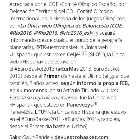
Acreditada por el COE -Comité Olímpico Español, por
Delegación Territorial del COI, Comité Olímpico
Internacional- en la Historia de los Juegos Olímpicos,
ver «
La Única web Olímpica de Baloncesto (COE,
#Rio2016, @Rio2016, @rio2016_es)
«) y seguirá
Informando (desde cualquier punto de la geografía
planetaria), @TKvuestrobasket, la Única web
(1)(2)
(3)
«Hispana» que estuvo en
Celje
(
SLO
), la Única
web «Hispana» que estuvo en
el #EuroBasket2013 (
#EurMas
2013, EuroBasket
2013) desde el
Primer
día hasta el Último (al igual que
también, 2 años antes,
según Informó la propia FEB,
en su momento
, en su Artículo Titulado «
La otra
España se deja oír en Lituania
«, fue la Única web
(4)
«Hispana» que estuvo en
Panevezys
-
(5)
Panevėžys,
LTU
-, la Única web Hispana que estuvo
en el #EuroBasket2011 -#EurMas 2011-, también,
desde el Primer día hasta el Último).
Salud-Salut-Saúde y
devuestrobasket.com
.