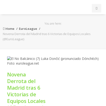
INICIO
You are here:
Home
EuroLeague
ACB
Novena Derrota del Madrid tras 6 Victorias de Equipos Locales
(@EuroLeague)
EuroLeague
FEB
FIBA
Novena
Derrota del
OTROS
Madrid tras 6
Victorias de
FORMACIÓN
Equipos Locales