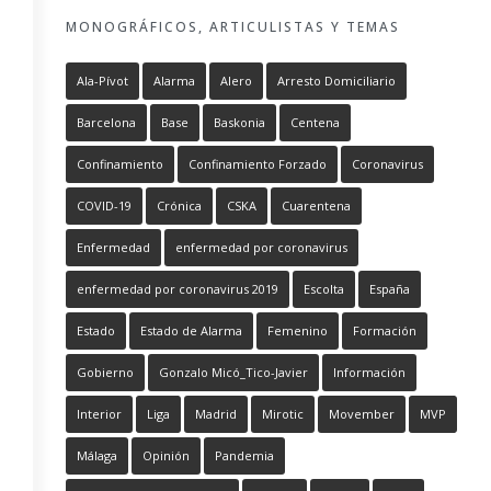
MONOGRÁFICOS, ARTICULISTAS Y TEMAS
Ala-Pívot
Alarma
Alero
Arresto Domiciliario
Barcelona
Base
Baskonia
Centena
Confinamiento
Confinamiento Forzado
Coronavirus
COVID-19
Crónica
CSKA
Cuarentena
Enfermedad
enfermedad por coronavirus
enfermedad por coronavirus 2019
Escolta
España
Estado
Estado de Alarma
Femenino
Formación
Gobierno
Gonzalo Micó_Tico-Javier
Información
Interior
Liga
Madrid
Mirotic
Movember
MVP
Málaga
Opinión
Pandemia