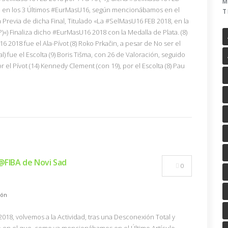
M
nal en los 3 Últimos #EurMasU16, según mencionábamos en el
T
Previa de dicha Final, Titulado «La #SelMasU16 FEB 2018, en la
«) Finaliza dicho #EurMasU16 2018 con la Medalla de Plata. (8)
2018 fue el Ala-Pívot (8) Roko Prkačin, a pesar de No ser el
al) fue el Escolta (9) Boris Tišma, con 26 de Valoración, seguido
r el Pívot (14) Kennedy Clement (con 19), por el Escolta (8) Pau
 @FIBA de Novi Sad
0
ión
/2018, volvemos a la Actividad, tras una Desconexión Total y
 en el que, como ya mencionábamos en el Último Artículo