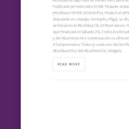
Publicado (el miércoles 01/08, Titulado «E
(#SelMasU18 FEB 2018 MVP)«), Finalizó el @
disputado en Liepāja, Ventspils y Rīga), se 
se Iniciaron el #EurMasU16 2018 (el vienes 1
que Finalizará el sábado 25). Todos los Re
y del #EurFemU16 A continuación os ofrecemo
4 Campeonatos, Todos (y cada uno de) los R
#EurMasU16 y del #EurFemU16, Widgets,
READ MORE