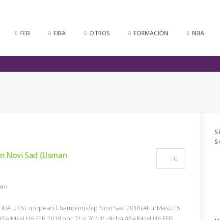
FEB
FIBA
OTROS
FORMACIÓN
NBA
S
S
en Novi Sad (Usman
0
ión
el @FIBA U16 European Championship Novi Sad 2018 (#EurMasU16
#SelMasU16 FEB 2018 por 71 a 70 (-1), dicha #SelMasU16 FEB