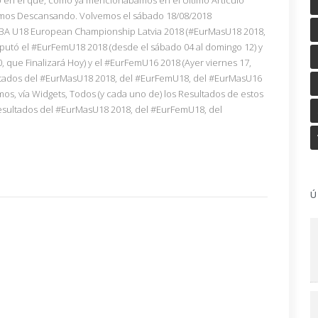
stamos Descansando. Volvemos el sábado 18/08/2018
FIBA U18 European Championship Latvia 2018 (#EurMasU18 2018,
disputó el #EurFemU18 2018 (desde el sábado 04 al domingo 12) y
0, que Finalizará Hoy) y el #EurFemU16 2018 (Ayer viernes 17,
sultados del #EurMasU18 2018, del #EurFemU18, del #EurMasU16
s, vía Widgets, Todos (y cada uno de) los Resultados de estos
esultados del #EurMasU18 2018, del #EurFemU18, del
Ú