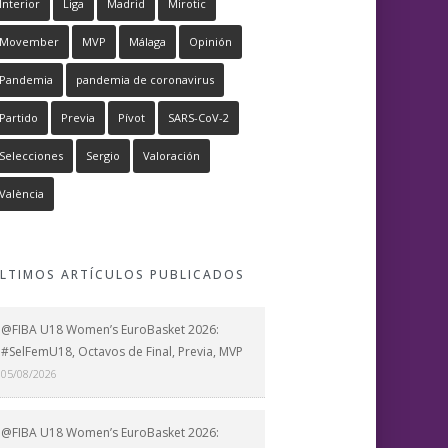
Interior
Liga
Madrid
Mirotic
Movember
MVP
Málaga
Opinión
Pandemia
pandemia de coronavirus
Partido
Previa
Pívot
SARS-CoV-2
Selecciones
Sergio
Valoración
València
LTIMOS ARTÍCULOS PUBLICADOS
@FIBA U18 Women’s EuroBasket 2026:
#SelFemU18, Octavos de Final, Previa, MVP
05/08/2026
@FIBA U18 Women’s EuroBasket 2026: