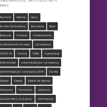
ONOGRÁFICOS, ARTICULISTAS Y
EMAS
Ala-Pívot
Alarma
Alero
Arresto Domiciliario
Barcelona
Base
Baskonia
Centena
Confinamiento
Confinamiento Forzado
Coronavirus
COVID-19
Crónica
CSKA
Cuarentena
Enfermedad
enfermedad por coronavirus
enfermedad por coronavirus 2019
Escolta
España
Estado
Estado de Alarma
Femenino
Formación
Gobierno
Gonzalo Micó_Tico-Javier
Información