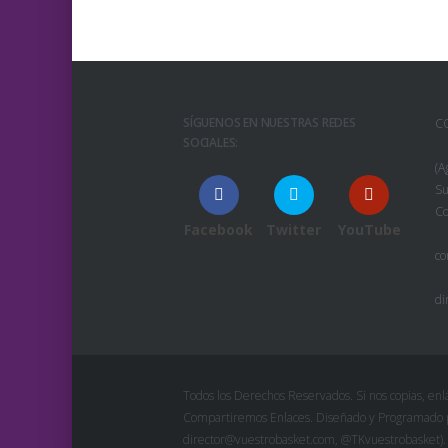
SÍGUENOS EN NUESTRAS REDES
C
SOCIALES:
(A
Su
Co
Facebook
Twitter
YouTube
co
di
Todos los Derechos Reservados. Si nos copias, enlá
Compartiremos Enlaces. Diseñado y Programado po
director@vuestrobasket.com, @TKvuestrobasket).