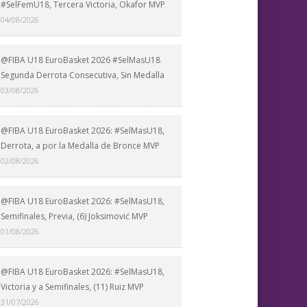
#SelFemU18, Tercera Victoria, Okafor MVP
04/08/2026
@FIBA U18 EuroBasket 2026 #SelMasU18
Segunda Derrota Consecutiva, Sin Medalla
03/08/2026
@FIBA U18 EuroBasket 2026: #SelMasU18,
Derrota, a por la Medalla de Bronce MVP
02/08/2026
@FIBA U18 EuroBasket 2026: #SelMasU18,
Semifinales, Previa, (6) Joksimović MVP
01/08/2026
@FIBA U18 EuroBasket 2026: #SelMasU18,
Victoria y a Semifinales, (11) Ruiz MVP
31/07/2026