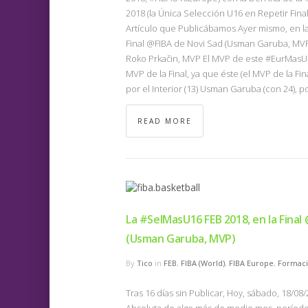
2018 (la Única Selección U16 en Repetir Fi
Artículo que Publicábamos Ayer mismo, en la 
Final @FIBA de Novi Sad (Usman Garuba, MVP)
Roko Prkačin, MVP El MVP de este #EurMasU16 
MVP de la Final, ya que éste (el MVP de la Fin
por el Interior (13) Usman Garuba (con 24), po
READ MORE
La #SelMasU16 FEB 2018, en la Final
(Usman Garuba, MVP)
By
Tico
in
FEB
,
FIBA (World)
,
FIBA Europe
,
Formac
Tras 16 días sin Publicar, Hoy, sábado, 18/08
Absoluta de algo más de medio mes, período