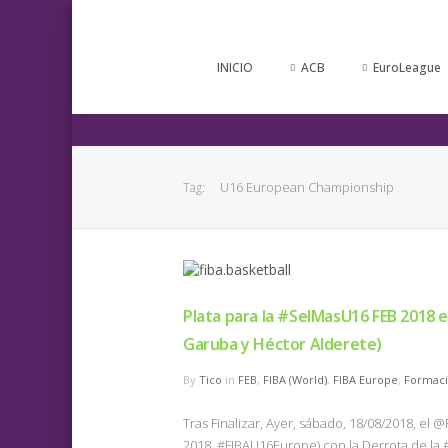
INICIO
ACB
EuroLeague
U16 European Championship
Tag:
Plata para la #SelMasU16 FEB 2018 
Garuba y Héctor Alderete)
By
Tico
in
FEB
,
FIBA (World)
,
FIBA Europe
,
Formac
Tras Finalizar, Ayer, sábado, 18/08/2018, 
2018, #FIBAU16Europe) con la Derrota de la 