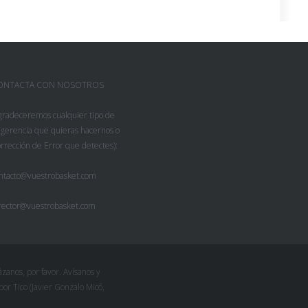
ONTACTA CON NOSOTROS
gradeceremos cualquier tipo de
gerencia que quieras hacernos o
rrección de Error que detectes):
ntacto@vuestrobasket.com
rector@vuestrobasket.com
zanos, por favor. Avísanos y
r Tico (Javier Gonzalo Micó,