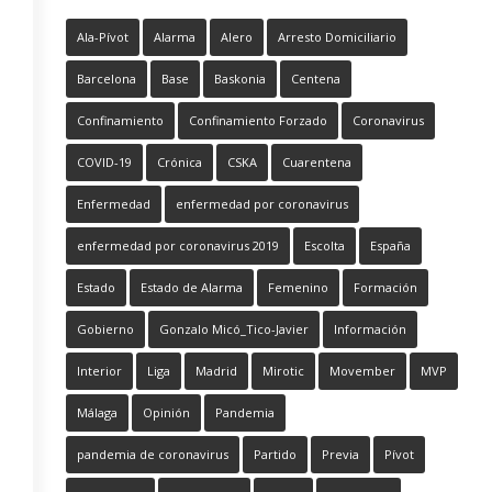
Ala-Pívot
Alarma
Alero
Arresto Domiciliario
Barcelona
Base
Baskonia
Centena
Confinamiento
Confinamiento Forzado
Coronavirus
COVID-19
Crónica
CSKA
Cuarentena
Enfermedad
enfermedad por coronavirus
enfermedad por coronavirus 2019
Escolta
España
Estado
Estado de Alarma
Femenino
Formación
Gobierno
Gonzalo Micó_Tico-Javier
Información
Interior
Liga
Madrid
Mirotic
Movember
MVP
Málaga
Opinión
Pandemia
pandemia de coronavirus
Partido
Previa
Pívot