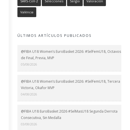
SARS-CoV-2
Selecciones
Sergio
Valoración
València
ÚLTIMOS ARTÍCULOS PUBLICADOS
@FIBA U18 Women’s EuroBasket 2026: #SelFemU18, Octavos
de Final, Previa, MVP
05/08/2026
@FIBA U18 Women’s EuroBasket 2026: #SelFemU18, Tercera
Victoria, Okafor MVP
04/08/2026
@FIBA U18 EuroBasket 2026 #SelMasU18 Segunda Derrota
Consecutiva, Sin Medalla
03/08/2026