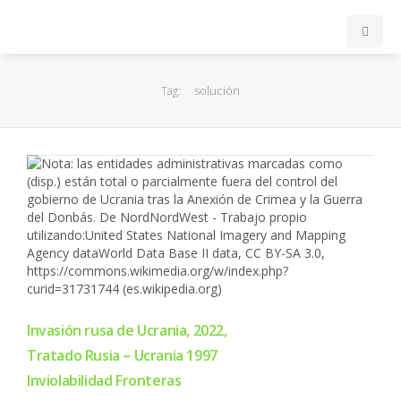
INICIO
solución
Tag:
ACB
EuroLeague
FEB
FIBA
OTROS
Invasión rusa de Ucrania, 2022,
Tratado Rusia – Ucrania 1997
FORMACIÓN
Inviolabilidad Fronteras