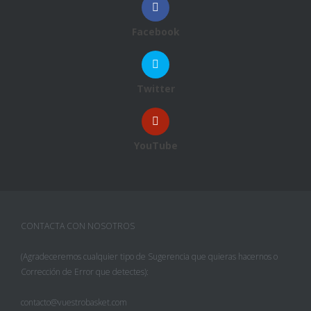
Facebook
Twitter
YouTube
CONTACTA CON NOSOTROS
(Agradeceremos cualquier tipo de Sugerencia que quieras hacernos o
Corrección de Error que detectes):
contacto@vuestrobasket.com