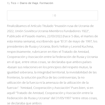
NBA
By
Tico
in
Diario de Viaje
,
Formación
MULTIMEDIA
0
Finalizábamos el Artículo Titulado “Invasión rusa de Ucrania de
RIO 2016
2022, Unión Soviética Ucrania Miembros Fundadores 1922”,
Publicado el Pasado martes, 22/03/2022 (hace 5 días, el martes de
esta misma semana), escribiendo que “El 31 de mayo de 1997, los
presidentes de Rusia y Ucrania, Borís Yeltsin y Leonid Kuchma,
respectivamente, rubricaron en Kiev el Tratado de Amistad,
Cooperación y Asociación entre la Federación de Rusia y Ucrania
en el que, entre otras cosas, se declaraba que ambos países
«basan sus relaciones en los principios del respeto mutuo, la
igualdad soberana, la integridad territorial, la inviolabilidad de las
fronteras, la solución pacífica de las controversias, la no
utilización de la fuerza ni la amenaza de la utilización de la
fuerza»”. “Amistad, Cooperación y Asociación” Pues bien, si en
aquél “Tratado de Amistad, Cooperación y Asociación entre la
Federación de Rusia y Ucrania” del 31/05/1997 “entre otras cosas,
se declaraba que ambos