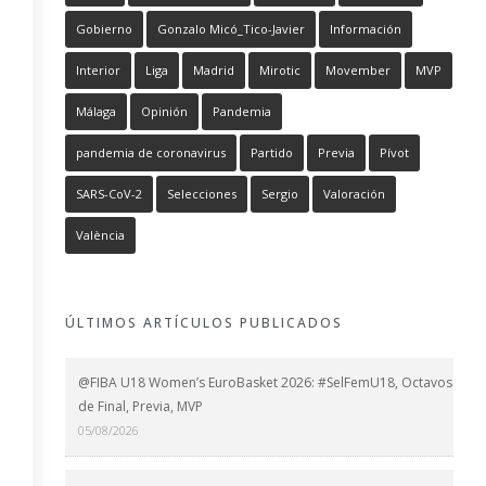
Gobierno
Gonzalo Micó_Tico-Javier
Información
Interior
Liga
Madrid
Mirotic
Movember
MVP
Málaga
Opinión
Pandemia
pandemia de coronavirus
Partido
Previa
Pívot
SARS-CoV-2
Selecciones
Sergio
Valoración
València
ÚLTIMOS ARTÍCULOS PUBLICADOS
@FIBA U18 Women’s EuroBasket 2026: #SelFemU18, Octavos
de Final, Previa, MVP
05/08/2026