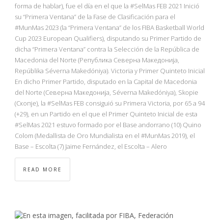
NBA
forma de hablar), fue el día en el que la #SelMas FEB 2021 Inició
su “Primera Ventana” de la Fase de Clasificación para el
#MunMas 2023 (la “Primera Ventana” de los FIBA Basketball World
MULTIMEDIA
Cup 2023 European Qualifiers), disputando su Primer Partido de
dicha “Primera Ventana” contra la Selección de la República de
RIO 2016
Macedonia del Norte (Република Северна Македонија,
Repúblika Séverna Makedóniya). Victoria y Primer Quinteto Inicial
En dicho Primer Partido, disputado en la Capital de Macedonia
del Norte (Северна Македонија, Séverna Makedóniya), Skopie
(Скопје), la #SelMas FEB consiguió su Primera Victoria, por 65 a 94
(+29), en un Partido en el que el Primer Quinteto Inicial de esta
#SelMas 2021 estuvo formado por el Base andorrano (10) Quino
Colom (Medallista de Oro Mundialista en el #MunMas 2019), el
Base – Escolta (7) Jaime Fernández, el Escolta – Alero
READ MORE