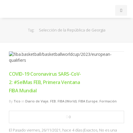
INICIO
Selección de la República de Georgia
Tag:
ACB
EuroLeague
FEB
COVID-19 Coronavirus SARS-CoV-
2: #SelMas FEB, Primera Ventana
FIBA
FIBA Mundial
By
Tico
in
Diario de Viaje
,
FEB
,
FIBA (World)
,
FIBA Europe
,
Formación
OTROS
0
FORMACIÓN
El Pasado viernes, 26/11/2021, hace 4 días (Exactos, No es una