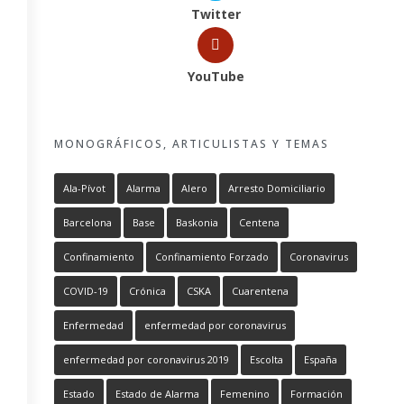
Twitter
YouTube
MONOGRÁFICOS, ARTICULISTAS Y TEMAS
Ala-Pívot
Alarma
Alero
Arresto Domiciliario
Barcelona
Base
Baskonia
Centena
Confinamiento
Confinamiento Forzado
Coronavirus
COVID-19
Crónica
CSKA
Cuarentena
Enfermedad
enfermedad por coronavirus
enfermedad por coronavirus 2019
Escolta
España
Estado
Estado de Alarma
Femenino
Formación