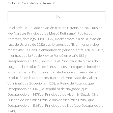
NBA
By
Tico
in
Diario de Viaje
,
Formación
MULTIMEDIA
0
En el Artículo Titulado “Invasión rusa de Ucrania de 2022 Rus de
RIO 2016
Kiev Varegos Principado de Moscú Putinismo” (Publicado
Anteayer, domingo, 13/03/2022, Decimoctavo día de la Invasión
rusa de Ucrania de 2022) escribíamos que “El primer príncipe
moscovita fue Daniil Aleksándrovich (reinado entre 1283 y 1303)”,
mientras que la Rus de Kiev se Fundó en el año 882 y
Desapareció en 1240, por lo que el Principado de Moscú No
surgió de la Disolución de la Rus de Kiev, sino que se formó 43
años más tarde. Disolución Los Estados que surgieron de la
Disolución de la Rus de Kiev fueron el Principado de Galicia-
Volinia (al que Sucedió, en 1253, el Reino de Rutenia, que
Desapareció en 1349), la República de Nóvgorod (que
Desapareció en 1478), el Principado de Vladímir–Súzdal (Gran
Ducado de Vladímir-Súzdal o Rus de Vladímir-Súzdal, que
Desapareció en 1363), el Principado de Kiev (que Desapareció en
1740),