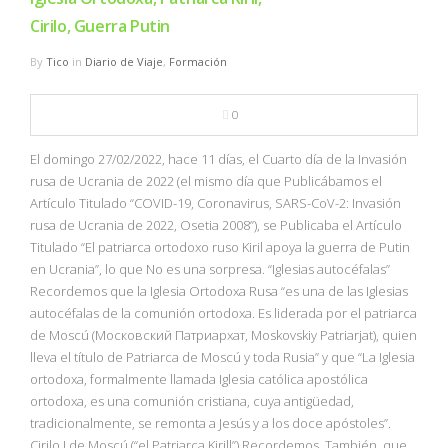
Cirilo, Guerra Putin
By
Tico
in
Diario de Viaje
,
Formación
0
El domingo 27/02/2022, hace 11 días, el Cuarto día de la Invasión
rusa de Ucrania de 2022 (el mismo día que Publicábamos el
Artículo Titulado “COVID-19, Coronavirus, SARS-CoV-2: Invasión
rusa de Ucrania de 2022, Osetia 2008”), se Publicaba el Artículo
Titulado “El patriarca ortodoxo ruso Kiril apoya la guerra de Putin
en Ucrania”, lo que No es una sorpresa. “Iglesias autocéfalas”
Recordemos que la Iglesia Ortodoxa Rusa “es una de las Iglesias
autocéfalas de la comunión ortodoxa. Es liderada por el patriarca
de Moscú (Московский Патриархат, Moskovskiy Patriarjat), quien
lleva el título de Patriarca de Moscú y toda Rusia” y que “La Iglesia
ortodoxa, formalmente llamada Iglesia católica apostólica
ortodoxa, es una comunión cristiana, cuya antigüedad,
tradicionalmente, se remonta a Jesús y a los doce apóstoles”.
Cirilo I de Moscú (“el Patriarca Kirill”) Recordemos, También, que