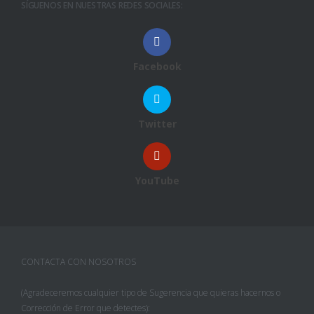
SÍGUENOS EN NUESTRAS REDES SOCIALES:
Facebook
Twitter
YouTube
CONTACTA CON NOSOTROS
(Agradeceremos cualquier tipo de Sugerencia que quieras hacernos o
Corrección de Error que detectes):