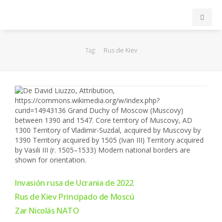
INICIO
Rus de Kiev
Tag:
ACB
EuroLeague
FEB
FIBA
OTROS
Invasión rusa de Ucrania de 2022
Rus de Kiev Principado de Moscú
FORMACIÓN
Zar Nicolás NATO