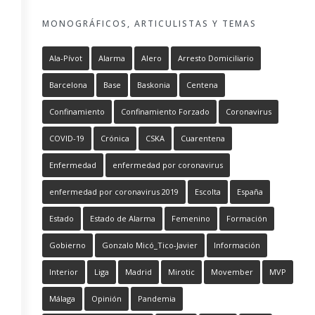
MONOGRÁFICOS, ARTICULISTAS Y TEMAS
Ala-Pívot
Alarma
Alero
Arresto Domiciliario
Barcelona
Base
Baskonia
Centena
Confinamiento
Confinamiento Forzado
Coronavirus
COVID-19
Crónica
CSKA
Cuarentena
Enfermedad
enfermedad por coronavirus
enfermedad por coronavirus 2019
Escolta
España
Estado
Estado de Alarma
Femenino
Formación
Gobierno
Gonzalo Micó_Tico-Javier
Información
Interior
Liga
Madrid
Mirotic
Movember
MVP
Málaga
Opinión
Pandemia