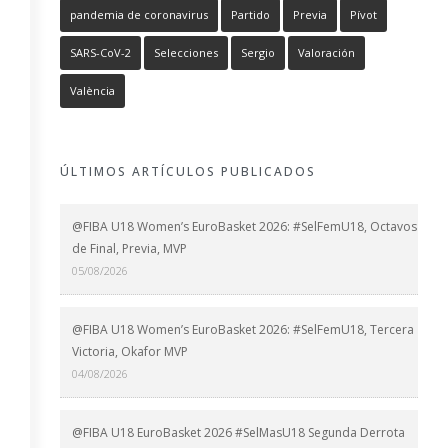
pandemia de coronavirus
Partido
Previa
Pívot
SARS-CoV-2
Selecciones
Sergio
Valoración
València
ÚLTIMOS ARTÍCULOS PUBLICADOS
@FIBA U18 Women’s EuroBasket 2026: #SelFemU18, Octavos
de Final, Previa, MVP
05/08/2026
@FIBA U18 Women’s EuroBasket 2026: #SelFemU18, Tercera
Victoria, Okafor MVP
04/08/2026
@FIBA U18 EuroBasket 2026 #SelMasU18 Segunda Derrota