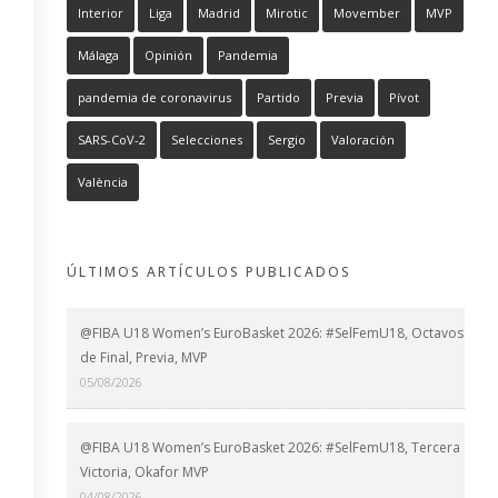
Interior
Liga
Madrid
Mirotic
Movember
MVP
Málaga
Opinión
Pandemia
pandemia de coronavirus
Partido
Previa
Pívot
SARS-CoV-2
Selecciones
Sergio
Valoración
València
ÚLTIMOS ARTÍCULOS PUBLICADOS
@FIBA U18 Women’s EuroBasket 2026: #SelFemU18, Octavos
de Final, Previa, MVP
05/08/2026
@FIBA U18 Women’s EuroBasket 2026: #SelFemU18, Tercera
Victoria, Okafor MVP
04/08/2026