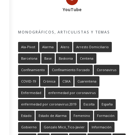
YouTube
MONOGRÁFICOS, ARTICULISTAS Y TEMAS
Ala-Pívot
Alarma
Alero
Arresto Domiciliario
Barcelona
Base
Baskonia
Centena
Confinamiento
Confinamiento Forzado
Coronavirus
COVID-19
Crónica
CSKA
Cuarentena
Enfermedad
enfermedad por coronavirus
enfermedad por coronavirus 2019
Escolta
España
Estado
Estado de Alarma
Femenino
Formación
Gobierno
Gonzalo Micó_Tico-Javier
Información