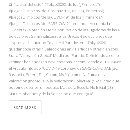
NBA
京, “capital del este”, #Tokyo2020), de los (¿Primeros?)
#JuegosOlimpicos “del Coronavirus”, de los (¿Primeros?)
#JuegosOlimpicos “de la COVID-19”, de los (¿Primeros?)
MULTIMEDIA
#JuegosOlimpicos “del SARS-CoV-2”, teniendo en cuenta la
(Evidente) Valoración Media por Partido de las Jugadoras de las 4
RIO 2016
Selecciones Semifinalistas (de las Únicas 4 Selecciones que
llegaron a disputar un Total de 6 Partidos en #Tokyo2020,
quedándose otras 4 Selecciones en 4 Partidos y otras 4 en sólo
3) a la “Valoración Global” Media por Partido, Definiéndola como
venimos haciendo (en devuestrobasket.com) “desde el 13/05 (ver
el Artículo Titulado “COVID-19 Coronavirus SARS-CoV-2: ACB J36,
Baskonia, Peters, Fall, Colom, MVP”)”, como “la Suma de la
Valoración (Individual) y la “Valoración Colectiva” (“+/-“)”, creo que
podemos escribir un poquito Más de la Escolta No Inicial (23)
Marine Johannès y de la Selección que consiguió
READ MORE