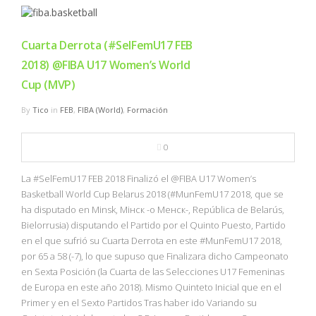
Cuarta Derrota (#SelFemU17 FEB
2018) @FIBA U17 Women’s World
Cup (MVP)
By
Tico
in
FEB
,
FIBA (World)
,
Formación
0
La #SelFemU17 FEB 2018 Finalizó el @FIBA U17 Women’s
Basketball World Cup Belarus 2018 (#MunFemU17 2018, que se
ha disputado en Minsk, Мінск -o Менск-, República de Belarús,
Bielorrusia) disputando el Partido por el Quinto Puesto, Partido
en el que sufrió su Cuarta Derrota en este #MunFemU17 2018,
por 65 a 58 (-7), lo que supuso que Finalizara dicho Campeonato
en Sexta Posición (la Cuarta de las Selecciones U17 Femeninas
de Europa en este año 2018). Mismo Quinteto Inicial que en el
Primer y en el Sexto Partidos Tras haber ido Variando su