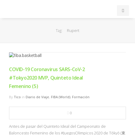
INICIO
Rupert
Tag:
ACB
EuroLeague
COVID-19 Coronavirus SARS-CoV-2
FEB
#Tokyo2020 MVP, Quinteto Ideal
Femenino (5)
FIBA
By
Tico
in
Diario de Viaje
,
FIBA (World)
,
Formación
OTROS
0
FORMACIÓN
Antes de pasar del Quinteto Ideal del Campeonato de
Baloncesto Femenino de los #JuegosOlimpicos 2020 de Tōkyō (東