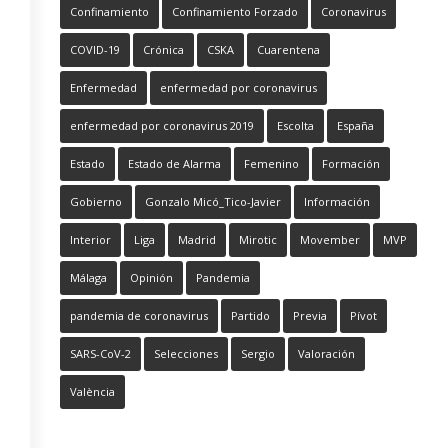
Confinamiento
Confinamiento Forzado
Coronavirus
COVID-19
Crónica
CSKA
Cuarentena
Enfermedad
enfermedad por coronavirus
enfermedad por coronavirus 2019
Escolta
España
Estado
Estado de Alarma
Femenino
Formación
Gobierno
Gonzalo Micó_Tico-Javier
Información
Interior
Liga
Madrid
Mirotic
Movember
MVP
Málaga
Opinión
Pandemia
pandemia de coronavirus
Partido
Previa
Pívot
SARS-CoV-2
Selecciones
Sergio
Valoración
València