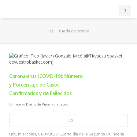
INICIO
rueda de prensa
Tag:
ACB
EuroLeague
FEB
Coronavirus (COVID-19): Número
y Porcentaje de Casos
FIBA
Confirmados y de Fallecidos
By
Tico
in
Diario de Viaje
,
Formación
OTROS
0
FORMACIÓN
Hoy, miércoles, 01/04/2020, Cuarto día de la Segunda Quincena