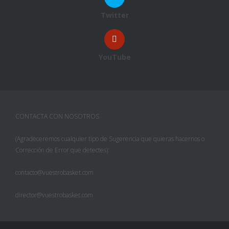
Twitter
YouTube
CONTACTA CON NOSOTROS
(Agradeceremos cualquier tipo de Sugerencia que quieras hacernos o
Corrección de Error que detectes):
contacto@vuestrobasket.com
director@vuestrobasket.com