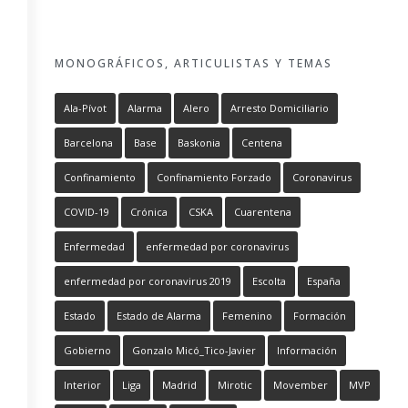
MONOGRÁFICOS, ARTICULISTAS Y TEMAS
Ala-Pívot
Alarma
Alero
Arresto Domiciliario
Barcelona
Base
Baskonia
Centena
Confinamiento
Confinamiento Forzado
Coronavirus
COVID-19
Crónica
CSKA
Cuarentena
Enfermedad
enfermedad por coronavirus
enfermedad por coronavirus 2019
Escolta
España
Estado
Estado de Alarma
Femenino
Formación
Gobierno
Gonzalo Micó_Tico-Javier
Información
Interior
Liga
Madrid
Mirotic
Movember
MVP