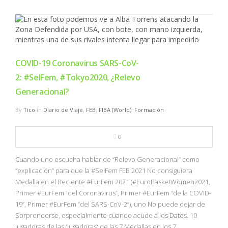
COVID-19 Coronavirus SARS-CoV-
2: #SelFem, #Tokyo2020, ¿Relevo
Generacional?
By
Tico
in
Diario de Viaje
,
FEB
,
FIBA (World)
,
Formación
0
Cuando uno escucha hablar de “Relevo Generacional” como
“explicación” para que la #SelFem FEB 2021 No consiguiera
Medalla en el Reciente #EurFem 2021 (#EuroBasketWomen2021,
Primer #EurFem “del Coronavirus”, Primer #EurFem “de la COVID-
19”, Primer #EurFem “del SARS-CoV-2”), uno No puede dejar de
Sorprenderse, especialmente cuando acude a los Datos. 10
Jugadoras de las (Jugadoras) de las 7 Medallas en los 7