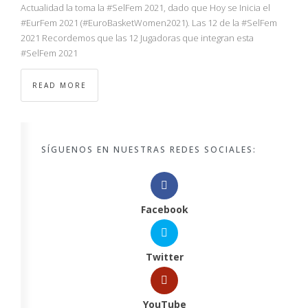
Actualidad la toma la #SelFem 2021, dado que Hoy se Inicia el
#EurFem 2021 (#EuroBasketWomen2021). Las 12 de la #SelFem
2021 Recordemos que las 12 Jugadoras que integran esta
#SelFem 2021
READ MORE
SÍGUENOS EN NUESTRAS REDES SOCIALES:
Facebook
Twitter
YouTube