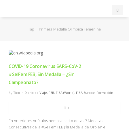
INICIO
Primera Medalla Olímpica Femenina
Tag:
ACB
EuroLeague
COVID-19 Coronavirus SARS-CoV-2
FEB
#SelFem FEB, Sin Medalla = ¿Sin
Campeonato?
FIBA
By
Tico
in
Diario de Viaje
,
FEB
,
FIBA (World)
,
FIBA Europe
,
Formación
OTROS
0
FORMACIÓN
En Anteriores Artículos hemos escrito de las 7 Medallas
Consecutivas de la #SelFem FEB (“la Medalla de Oro en el