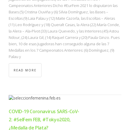
Campeonatos Anteriores Dicho #EurFem 2021 lo disputaron las
Bases (5) Cristina Ouviña y (6) Silvia Domínguez, las Bases –
Escoltas (9) Laia Palau y (12) Maite Cazorla, las Escoltas – Aleras
(11) Leo Rodríguez y (18) Queralt Casas, la Alera (22) María Conde,
la Alera – Ala-Pívot (33) Laura Quevedo, y las Interiores (45) Astou
Ndour, (24) Laura Gil, (14) Raquel Carrera y (20) Paula Ginzo. Pues
bien, 10 de esas Jugadoras han conseguido alguna de las 7
Medallas en los 7 Campeonatos Anteriores: (6) Domínguez, (9)
Palau y
READ MORE
COVID-19 Coronavirus SARS-CoV-
2: #SelFem FEB, #Tokyo2020,
¿Medalla de Plata?