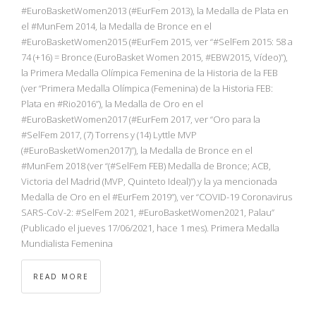
NBA
#EuroBasketWomen2013 (#EurFem 2013), la Medalla de Plata en
el #MunFem 2014, la Medalla de Bronce en el
#EuroBasketWomen2015 (#EurFem 2015, ver “#SelFem 2015: 58 a
MULTIMEDIA
74 (+16) = Bronce (EuroBasket Women 2015, #EBW2015, Vídeo)”),
la Primera Medalla Olímpica Femenina de la Historia de la FEB
RIO 2016
(ver “Primera Medalla Olímpica (Femenina) de la Historia FEB:
Plata en #Rio2016”), la Medalla de Oro en el
#EuroBasketWomen2017 (#EurFem 2017, ver “Oro para la
#SelFem 2017, (7) Torrens y (14) Lyttle MVP
(#EuroBasketWomen2017)”), la Medalla de Bronce en el
#MunFem 2018 (ver “(#SelFem FEB) Medalla de Bronce; ACB,
Victoria del Madrid (MVP, Quinteto Ideal)”) y la ya mencionada
Medalla de Oro en el #EurFem 2019”), ver “COVID-19 Coronavirus
SARS-CoV-2: #SelFem 2021, #EuroBasketWomen2021, Palau”
(Publicado el jueves 17/06/2021, hace 1 mes). Primera Medalla
Mundialista Femenina
READ MORE