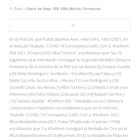
By
Tico
in
Diario de Viaje
,
FEB
,
FIBA (World)
,
Formación
0
En el Artículo que Publicábamos Ayer, miércoles, 14/07/2021, en
el Artículo Titulado “COVID-19 Coronavirus SARS-CoV-2: #SelFem
FEB 2021, #Tokyo2020, Alba Torrens”, escribíamos que “las 12
Jugadores que intentarán conseguir la Segunda Medalla Olímpica
Femenina de la Historia de la FEB son las Bases (5) Cristina Ouviña
y (6) Silvia Domínguez, las Bases – Escoltas (9) Laia Palau y (12)
Maite Cazorla, las Escoltas – Aleras (11) Leo Rodríguez y (18)
Queralt Casas, las Aleras (7) Alba Torrens y (22) María Conde y las
Interiores (45) Astou Ndour, (24) Laura Gil, (14) Raquel Carrera y
(13) Tamara Abalde”. #SelFem FEB: 7 Medallas en los Últimos 8
Campeonatos Y también recordábamos que en el Artículo
Titulado “COVID-19 Coronavirus SARS-CoV-2: #SelFem 2021,
#EuroBasketWomen2021, Palau” (Publicado el jueves 17/06)
escribíamos que “La #SelFem consiguió la Medalla de Oro en el
#EuroBasketWomen2013 (#EurFem 2013), la Medalla de Plata en