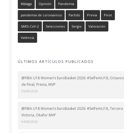
Málaga
Opinión
Pandemia
pandemia de coronavirus
Partido
Previa
Pívot
SARS-CoV-2
Selecciones
Sergio
Valoración
València
ÚLTIMOS ARTÍCULOS PUBLICADOS
@FIBA U18 Women’s EuroBasket 2026: #SelFemU18, Octavos
de Final, Previa, MVP
05/08/2026
@FIBA U18 Women’s EuroBasket 2026: #SelFemU18, Tercera
Victoria, Okafor MVP
04/08/2026