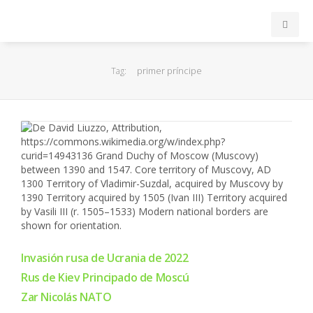
INICIO
primer príncipe
Tag:
ACB
EuroLeague
FEB
FIBA
OTROS
Invasión rusa de Ucrania de 2022
Rus de Kiev Principado de Moscú
FORMACIÓN
Zar Nicolás NATO