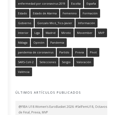
enfermedad por coronavirus 2019
Escolta
España
Estado
Estado de Alarma
Femenino
Formación
Gobierno
Gonzalo Micó_Tico-Javier
Información
Interior
Liga
Madrid
Mirotic
Movember
MVP
Málaga
Opinión
Pandemia
pandemia de coronavirus
Partido
Previa
Pívot
SARS-CoV-2
Selecciones
Sergio
Valoración
València
ÚLTIMOS ARTÍCULOS PUBLICADOS
@FIBA U18 Women’s EuroBasket 2026: #SelFemU18, Octavos
de Final, Previa, MVP