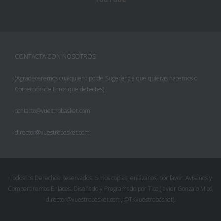
CONTACTA CON NOSOTROS
(Agradeceremos cualquier tipo de Sugerencia que quieras hacernos o
Corrección de Error que detectes):
contacto@vuestrobasket.com
director@vuestrobasket.com
Todos los Derechos Reservados. Si nos copias, enlázanos, por favor. Avísanos y
Compartiremos Enlaces. Diseñado y Programado por Tico (Javier Gonzalo Micó,
director@vuestrobasket.com, @TKvuestrobasket).