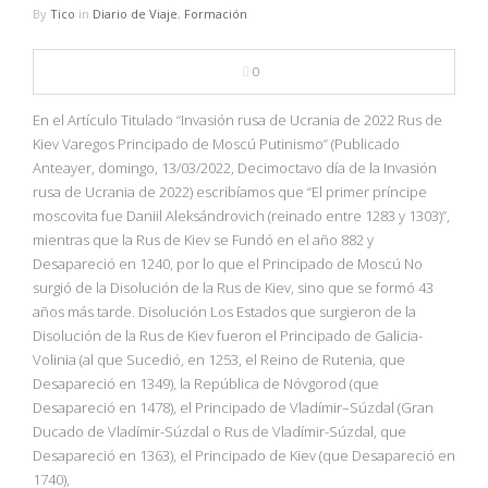
NBA
By
Tico
in
Diario de Viaje
,
Formación
MULTIMEDIA
0
En el Artículo Titulado “Invasión rusa de Ucrania de 2022 Rus de
RIO 2016
Kiev Varegos Principado de Moscú Putinismo” (Publicado
Anteayer, domingo, 13/03/2022, Decimoctavo día de la Invasión
rusa de Ucrania de 2022) escribíamos que “El primer príncipe
moscovita fue Daniil Aleksándrovich (reinado entre 1283 y 1303)”,
mientras que la Rus de Kiev se Fundó en el año 882 y
Desapareció en 1240, por lo que el Principado de Moscú No
surgió de la Disolución de la Rus de Kiev, sino que se formó 43
años más tarde. Disolución Los Estados que surgieron de la
Disolución de la Rus de Kiev fueron el Principado de Galicia-
Volinia (al que Sucedió, en 1253, el Reino de Rutenia, que
Desapareció en 1349), la República de Nóvgorod (que
Desapareció en 1478), el Principado de Vladímir–Súzdal (Gran
Ducado de Vladímir-Súzdal o Rus de Vladímir-Súzdal, que
Desapareció en 1363), el Principado de Kiev (que Desapareció en
1740),