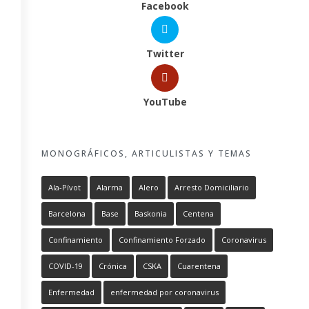
Facebook
Twitter
YouTube
MONOGRÁFICOS, ARTICULISTAS Y TEMAS
Ala-Pívot
Alarma
Alero
Arresto Domiciliario
Barcelona
Base
Baskonia
Centena
Confinamiento
Confinamiento Forzado
Coronavirus
COVID-19
Crónica
CSKA
Cuarentena
Enfermedad
enfermedad por coronavirus