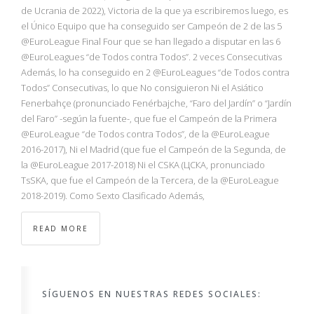
NBA
de Ucrania de 2022), Victoria de la que ya escribiremos luego, es
el Único Equipo que ha conseguido ser Campeón de 2 de las 5
@EuroLeague Final Four que se han llegado a disputar en las 6
MULTIMEDIA
@EuroLeagues “de Todos contra Todos”. 2 veces Consecutivas
Además, lo ha conseguido en 2 @EuroLeagues “de Todos contra
RIO 2016
Todos” Consecutivas, lo que No consiguieron Ni el Asiático
Fenerbahçe (pronunciado Fenérbajche, “Faro del Jardín” o “Jardín
del Faro” -según la fuente-, que fue el Campeón de la Primera
@EuroLeague “de Todos contra Todos”, de la @EuroLeague
2016-2017), Ni el Madrid (que fue el Campeón de la Segunda, de
la @EuroLeague 2017-2018) Ni el CSKA (ЦСКА, pronunciado
TsSKA, que fue el Campeón de la Tercera, de la @EuroLeague
2018-2019). Como Sexto Clasificado Además,
READ MORE
SÍGUENOS EN NUESTRAS REDES SOCIALES: