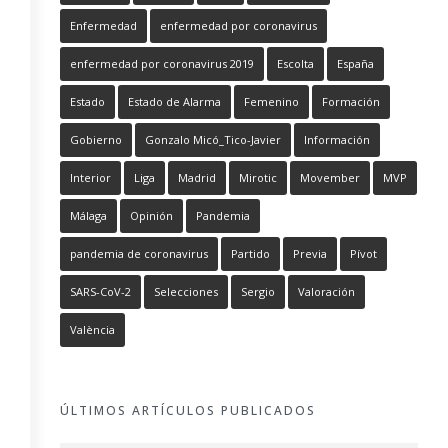
Enfermedad
enfermedad por coronavirus
enfermedad por coronavirus 2019
Escolta
España
Estado
Estado de Alarma
Femenino
Formación
Gobierno
Gonzalo Micó_Tico-Javier
Información
Interior
Liga
Madrid
Mirotic
Movember
MVP
Málaga
Opinión
Pandemia
pandemia de coronavirus
Partido
Previa
Pívot
SARS-CoV-2
Selecciones
Sergio
Valoración
València
ÚLTIMOS ARTÍCULOS PUBLICADOS