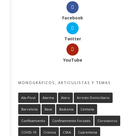
Facebook
Twitter
YouTube
MONOGRÁFICOS, ARTICULISTAS Y TEMAS
Ala-Pívot
Alarma
Alero
Arresto Domiciliario
Barcelona
Base
Baskonia
Centena
Confinamiento
Confinamiento Forzado
Coronavirus
COVID-19
Crónica
CSKA
Cuarentena