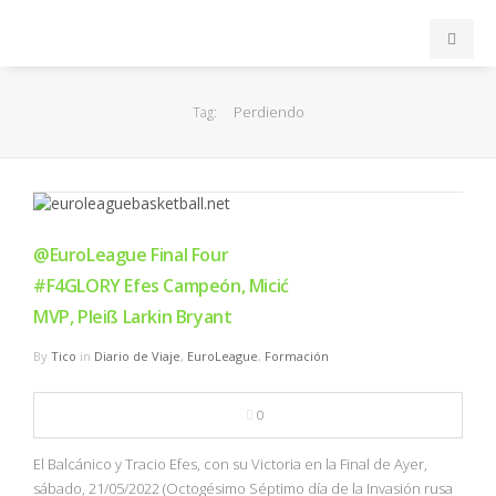
INICIO
Perdiendo
Tag:
ACB
EuroLeague
@EuroLeague Final Four
FEB
#F4GLORY Efes Campeón, Micić
MVP, Pleiß Larkin Bryant
FIBA
By
Tico
in
Diario de Viaje
,
EuroLeague
,
Formación
OTROS
0
FORMACIÓN
El Balcánico y Tracio Efes, con su Victoria en la Final de Ayer,
sábado, 21/05/2022 (Octogésimo Séptimo día de la Invasión rusa