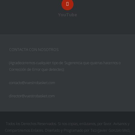
YouTube
CONTACTA CON NOSOTROS
(Agradeceremos cualquier tipo de Sugerencia que quieras hacernos o
Corrección de Error que detectes):
contacto@vuestrobasket.com
director@vuestrobasket.com
Todos los Derechos Reservados. Si nos copias, enlázanos, por favor. Avísanos y
Compartiremos Enlaces. Diseñado y Programado por Tico (Javier Gonzalo Micó,