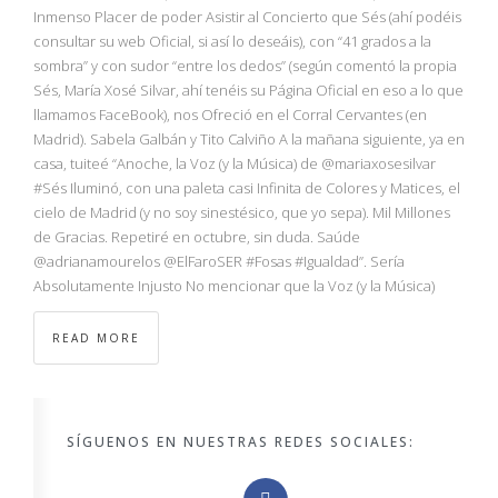
NBA
Inmenso Placer de poder Asistir al Concierto que Sés (ahí podéis
consultar su web Oficial, si así lo deseáis), con “41 grados a la
sombra” y con sudor “entre los dedos” (según comentó la propia
MULTIMEDIA
Sés, María Xosé Silvar, ahí tenéis su Página Oficial en eso a lo que
llamamos FaceBook), nos Ofreció en el Corral Cervantes (en
RIO 2016
Madrid). Sabela Galbán y Tito Calviño A la mañana siguiente, ya en
casa, tuiteé “Anoche, la Voz (y la Música) de @mariaxosesilvar
#Sés Iluminó, con una paleta casi Infinita de Colores y Matices, el
cielo de Madrid (y no soy sinestésico, que yo sepa). Mil Millones
de Gracias. Repetiré en octubre, sin duda. Saúde
@adrianamourelos @ElFaroSER #Fosas #Igualdad”. Sería
Absolutamente Injusto No mencionar que la Voz (y la Música)
READ MORE
SÍGUENOS EN NUESTRAS REDES SOCIALES: