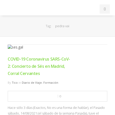
INICIO
pedra vai
Tag:
ACB
EuroLeague
COVID-19 Coronavirus SARS-CoV-
FEB
2: Concierto de Sés en Madrid,
Corral Cervantes
FIBA
By
Tico
in
Diario de Viaje
,
Formación
OTROS
0
FORMACIÓN
Hace sólo 3 días (Exactos, No es una forma de hablar), el Pasado
sábado, 14/08/2021 (el sábado de la semana Pasada), tuve el