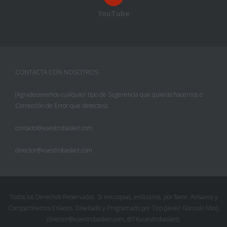
YouTube
CONTACTA CON NOSOTROS
(Agradeceremos cualquier tipo de Sugerencia que quieras hacernos o
Corrección de Error que detectes):
contacto@vuestrobasket.com
director@vuestrobasket.com
Todos los Derechos Reservados. Si nos copias, enlázanos, por favor. Avísanos y
Compartiremos Enlaces. Diseñado y Programado por Tico (Javier Gonzalo Micó,
director@vuestrobasket.com, @TKvuestrobasket).