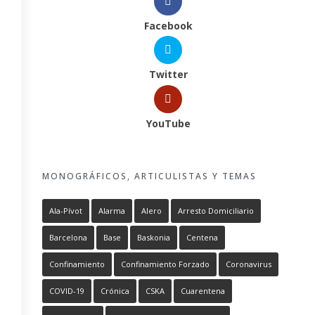
Facebook
Twitter
YouTube
MONOGRÁFICOS, ARTICULISTAS Y TEMAS
Ala-Pívot
Alarma
Alero
Arresto Domiciliario
Barcelona
Base
Baskonia
Centena
Confinamiento
Confinamiento Forzado
Coronavirus
COVID-19
Crónica
CSKA
Cuarentena