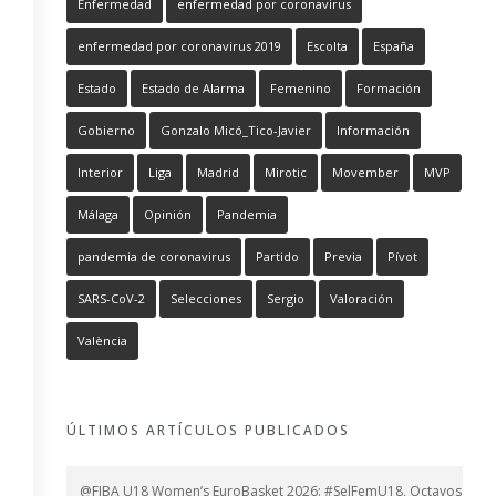
Enfermedad
enfermedad por coronavirus
enfermedad por coronavirus 2019
Escolta
España
Estado
Estado de Alarma
Femenino
Formación
Gobierno
Gonzalo Micó_Tico-Javier
Información
Interior
Liga
Madrid
Mirotic
Movember
MVP
Málaga
Opinión
Pandemia
pandemia de coronavirus
Partido
Previa
Pívot
SARS-CoV-2
Selecciones
Sergio
Valoración
València
ÚLTIMOS ARTÍCULOS PUBLICADOS
@FIBA U18 Women’s EuroBasket 2026: #SelFemU18, Octavos