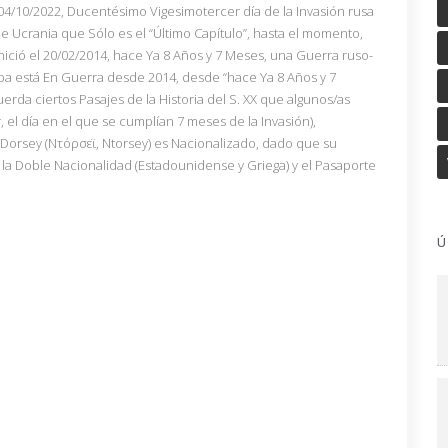
 04/10/2022, Ducentésimo Vigesimotercer día de la Invasión rusa
e Ucrania que Sólo es el “Último Capítulo”, hasta el momento,
ició el 20/02/2014, hace Ya 8 Años y 7 Meses, una Guerra ruso-
 está En Guerra desde 2014, desde “hace Ya 8 Años y 7
rda ciertos Pasajes de la Historia del S. XX que algunos/as
el día en el que se cumplían 7 meses de la Invasión),
 Dorsey (Ντόρσεϊ, Ntorsey) es Nacionalizado, dado que su
e la Doble Nacionalidad (Estadounidense y Griega) y el Pasaporte
Ú