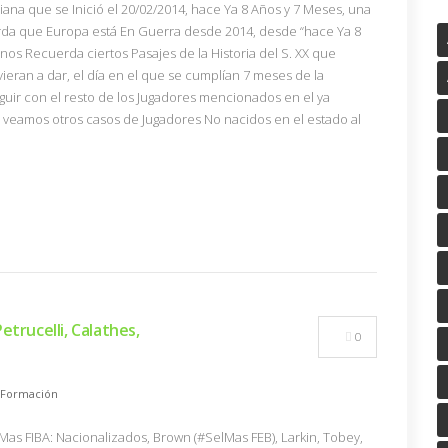
na que se Inició el 20/02/2014, hace Ya 8 Años y 7 Meses, una
da que Europa está En Guerra desde 2014, desde “hace Ya 8
nos Recuerda ciertos Pasajes de la Historia del S. XX que
eran a dar, el día en el que se cumplían 7 meses de la
guir con el resto de los Jugadores mencionados en el ya
 veamos otros casos de Jugadores No nacidos en el estado al
etrucelli, Calathes,
0
Formación
rMas FIBA: Nacionalizados, Brown (#SelMas FEB), Larkin, Tobey,