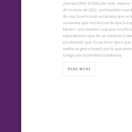
¿Dorsey? (No)” (Publicado Ayer, martes,
de Ucrania de 2022, una Invasión rusa d
de una Guerra ruso-ucraniana que se In
ucraniana que nos Recuerda que Europa
Meses”, una Invasión rusa que nos Recue
esperábamos que No se volvieran a dar, 
escribiendo que “Es un Error decir que
madre es greco-israelí, por lo que tien
Griego por ascendencia materna,
READ MORE