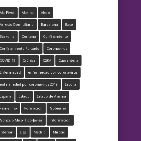
Ala-Pívot
Alarma
Alero
Arresto Domiciliario
Barcelona
Base
Baskonia
Centena
Confinamiento
Confinamiento Forzado
Coronavirus
COVID-19
Crónica
CSKA
Cuarentena
Enfermedad
enfermedad por coronavirus
enfermedad por coronavirus 2019
Escolta
España
Estado
Estado de Alarma
Femenino
Formación
Gobierno
Gonzalo Micó_Tico-Javier
Información
Interior
Liga
Madrid
Mirotic