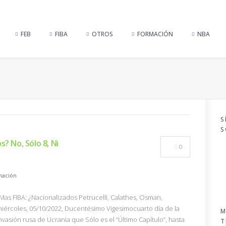
FEB
FIBA
OTROS
FORMACIÓN
NBA
S
S
? No, Sólo 8, Ni
0
mación
rMas FIBA: ¿Nacionalizados Petrucelli, Calathes, Osman,
iércoles, 05/10/2022, Ducentésimo Vigesimocuarto día de la
M
nvasión rusa de Ucrania que Sólo es el “Último Capítulo”, hasta
T