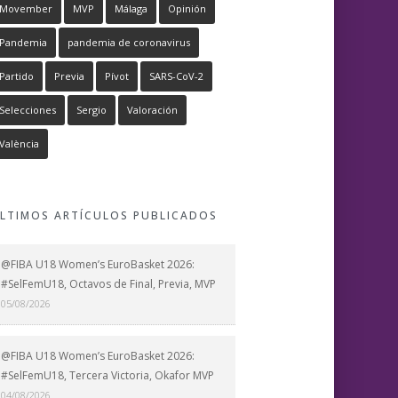
Movember
MVP
Málaga
Opinión
Pandemia
pandemia de coronavirus
Partido
Previa
Pívot
SARS-CoV-2
Selecciones
Sergio
Valoración
València
LTIMOS ARTÍCULOS PUBLICADOS
@FIBA U18 Women’s EuroBasket 2026:
#SelFemU18, Octavos de Final, Previa, MVP
05/08/2026
@FIBA U18 Women’s EuroBasket 2026:
#SelFemU18, Tercera Victoria, Okafor MVP
04/08/2026