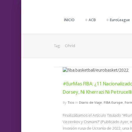
INICIO
ACB
EuroLeague
Ohrid
Tag:
#EurMas FIBA: ¿11 Nacionalizados
Dorsey, Ni Kherrazi Ni Petrucelli
By
Tico
in
Diario de Viaje
,
FIBA Europe
,
For
Finalizábamos el Artículo Titulado “#Eu
Vezenkov y Osmani?” (Publicado Ayer, m
Invasión rusa de Ucrania de 2022, una I