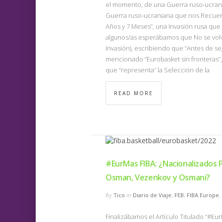
el momento, de una Guerra ruso-ucrania
Guerra ruso-ucraniana que nos Recuer
Años y 7 Meses”, una Invasión rusa que 
algunos/as esperábamos que No se volvi
Invasión), escribiendo que “Antes de se
mencionado “Eurobasket sin fronteras”,
que “representa” la Selección de la
READ MORE
#EurMas FIBA: ¿Nacionalizados P
Osman, Vezenkov y Osmani?
By
Tico
in
Diario de Viaje
,
FEB
,
FIBA Europe
,
Finalizábamos el Artículo Titulado “#Eu