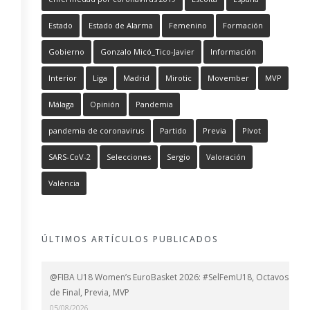
Estado
Estado de Alarma
Femenino
Formación
Gobierno
Gonzalo Micó_Tico-Javier
Información
Interior
Liga
Madrid
Mirotic
Movember
MVP
Málaga
Opinión
Pandemia
pandemia de coronavirus
Partido
Previa
Pívot
SARS-CoV-2
Selecciones
Sergio
Valoración
València
ÚLTIMOS ARTÍCULOS PUBLICADOS
@FIBA U18 Women’s EuroBasket 2026: #SelFemU18, Octavos
de Final, Previa, MVP
05/08/2026