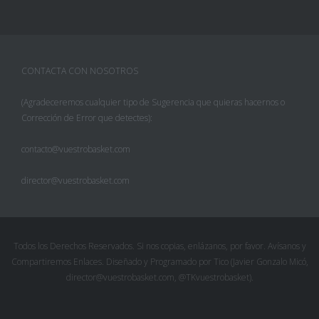
CONTACTA CON NOSOTROS
(Agradeceremos cualquier tipo de Sugerencia que quieras hacernos o
Corrección de Error que detectes):
contacto@vuestrobasket.com
director@vuestrobasket.com
Todos los Derechos Reservados. Si nos copias, enlázanos, por favor. Avísanos y
Compartiremos Enlaces. Diseñado y Programado por Tico (Javier Gonzalo Micó,
director@vuestrobasket.com, @TKvuestrobasket).