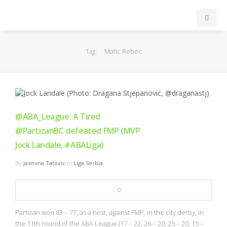
INICIO
Matic Rebec
Tag:
ACB
EuroLeague
@ABA_League: A Tired
FEB
@PartizanBC defeated FMP (MVP
Jock Landale, #ABALiga)
FIBA
By
Jasmina Tatovic
in
Liga Serbia
OTROS
0
FORMACIÓN
Partizan won 83 – 77, as a host, against FMP, in the city derby, in
the 11th round of the ABA League (17 – 22, 26 – 20, 25 – 20, 15 –