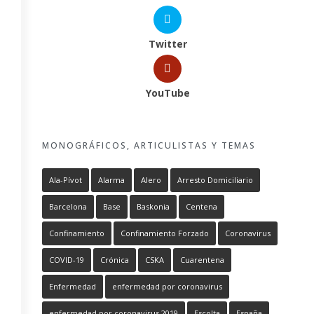
Twitter
YouTube
MONOGRÁFICOS, ARTICULISTAS Y TEMAS
Ala-Pívot
Alarma
Alero
Arresto Domiciliario
Barcelona
Base
Baskonia
Centena
Confinamiento
Confinamiento Forzado
Coronavirus
COVID-19
Crónica
CSKA
Cuarentena
Enfermedad
enfermedad por coronavirus
enfermedad por coronavirus 2019
Escolta
España