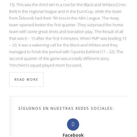
NBA
15). This was the third win in a row for the Black and Whites (Crno-
Beli) in the regional league and in the EuroCup, while the team
from Železnik had their 7th loss in the ABA League. The Away
MULTIMEDIA
team opened better the first quarter. They surprised the home
team with some great shots and transition play. The Result of all
RIO 2016
that was 6 – 15 after the first 4 minutes. When FMP was leading 13
– 20, it was a wakening call for the Black and Whites and they
managed to finish the period with 5 points behind (17 – 22). The
second quarter of the game was a totally different story.
Trinchieri’s squad played more focused,
READ MORE
SÍGUENOS EN NUESTRAS REDES SOCIALES:
Facebook