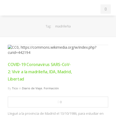
INICIO
madrileña
Tag:
ACB
EuroLeague
FEB
COVID-19 Coronavirus SARS-CoV-
2: Vivir a la madrileña, IDA, Madrid,
FIBA
Libertad
By
Tico
in
Diario de Viaje
,
Formación
OTROS
0
FORMACIÓN
Llegué a la provincia de Madrid el 13/10/1986, para estudiar en