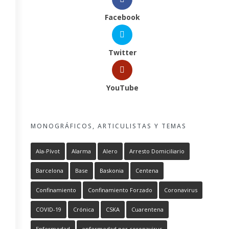
Facebook
Twitter
YouTube
MONOGRÁFICOS, ARTICULISTAS Y TEMAS
Ala-Pívot
Alarma
Alero
Arresto Domiciliario
Barcelona
Base
Baskonia
Centena
Confinamiento
Confinamiento Forzado
Coronavirus
COVID-19
Crónica
CSKA
Cuarentena
Enfermedad
enfermedad por coronavirus