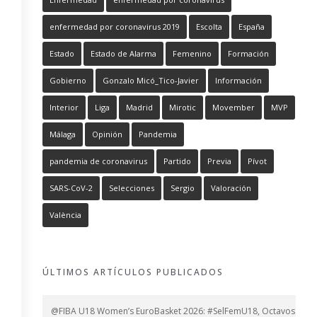
enfermedad por coronavirus 2019
Escolta
España
Estado
Estado de Alarma
Femenino
Formación
Gobierno
Gonzalo Micó_Tico-Javier
Información
Interior
Liga
Madrid
Mirotic
Movember
MVP
Málaga
Opinión
Pandemia
pandemia de coronavirus
Partido
Previa
Pívot
SARS-CoV-2
Selecciones
Sergio
Valoración
València
ÚLTIMOS ARTÍCULOS PUBLICADOS
@FIBA U18 Women’s EuroBasket 2026: #SelFemU18, Octavos