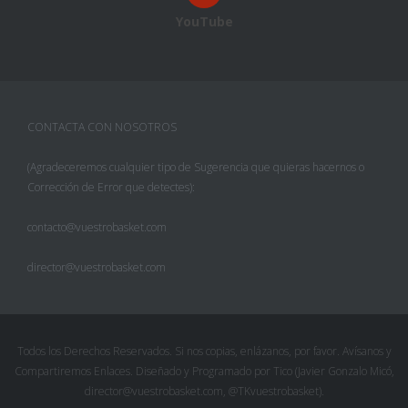
YouTube
CONTACTA CON NOSOTROS
(Agradeceremos cualquier tipo de Sugerencia que quieras hacernos o
Corrección de Error que detectes):
contacto@vuestrobasket.com
director@vuestrobasket.com
Todos los Derechos Reservados. Si nos copias, enlázanos, por favor. Avísanos y
Compartiremos Enlaces. Diseñado y Programado por Tico (Javier Gonzalo Micó,
director@vuestrobasket.com, @TKvuestrobasket).