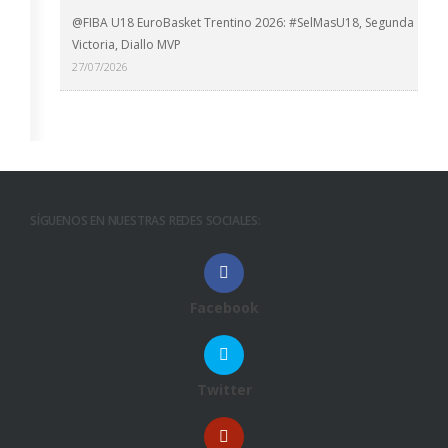
@FIBA U18 EuroBasket Trentino 2026: #SelMasU18, Segunda
Victoria, Diallo MVP
27/07/2026
SÍGUENOS EN NUESTRAS REDES SOCIALES:
Facebook
Twitter