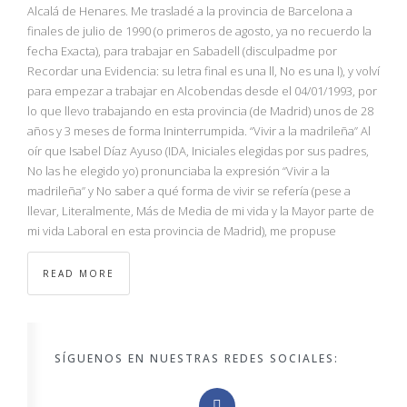
NBA
Alcalá de Henares. Me trasladé a la provincia de Barcelona a
finales de julio de 1990 (o primeros de agosto, ya no recuerdo la
fecha Exacta), para trabajar en Sabadell (disculpadme por
MULTIMEDIA
Recordar una Evidencia: su letra final es una ll, No es una l), y volví
para empezar a trabajar en Alcobendas desde el 04/01/1993, por
RIO 2016
lo que llevo trabajando en esta provincia (de Madrid) unos de 28
años y 3 meses de forma Ininterrumpida. “Vivir a la madrileña” Al
oír que Isabel Díaz Ayuso (IDA, Iniciales elegidas por sus padres,
No las he elegido yo) pronunciaba la expresión “Vivir a la
madrileña” y No saber a qué forma de vivir se refería (pese a
llevar, Literalmente, Más de Media de mi vida y la Mayor parte de
mi vida Laboral en esta provincia de Madrid), me propuse
READ MORE
SÍGUENOS EN NUESTRAS REDES SOCIALES: