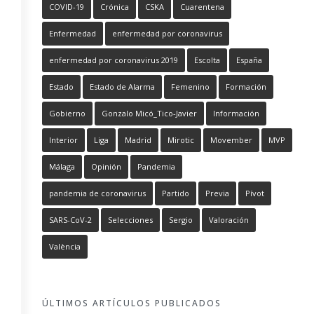
COVID-19
Crónica
CSKA
Cuarentena
Enfermedad
enfermedad por coronavirus
enfermedad por coronavirus 2019
Escolta
España
Estado
Estado de Alarma
Femenino
Formación
Gobierno
Gonzalo Micó_Tico-Javier
Información
Interior
Liga
Madrid
Mirotic
Movember
MVP
Málaga
Opinión
Pandemia
pandemia de coronavirus
Partido
Previa
Pívot
SARS-CoV-2
Selecciones
Sergio
Valoración
València
ÚLTIMOS ARTÍCULOS PUBLICADOS