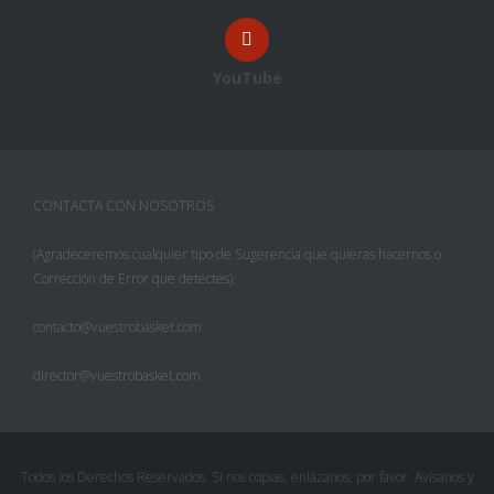
YouTube
CONTACTA CON NOSOTROS
(Agradeceremos cualquier tipo de Sugerencia que quieras hacernos o
Corrección de Error que detectes):
contacto@vuestrobasket.com
director@vuestrobasket.com
Todos los Derechos Reservados. Si nos copias, enlázanos, por favor. Avísanos y