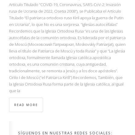
NBA
Artículo Titulado “COVID-19, Coronavirus, SARS-CoV-2: Invasión
rusa de Ucrania de 2022, Osetia 2008”), se Publicaba el Artículo
Titulado “El patriarca ortodoxo ruso Kiril apoya la guerra de Putin
MULTIMEDIA
en Ucrania”, lo que No es una sorpresa. “Iglesias autocéfalas”
Recordemos que la Iglesia Ortodoxa Rusa “es una de las Iglesias
RIO 2016
autocéfalas de la comunión ortodoxa. Es liderada por el patriarca
de Moscú (Московский Патриархат, Moskovskiy Patriarjat), quien
lleva el título de Patriarca de Moscú y toda Rusia” y que “La Iglesia
ortodoxa, formalmente llamada Iglesia católica apostólica
ortodoxa, es una comunión cristiana, cuya antigüedad,
tradicionalmente, se remonta a Jesús y a los doce apóstoles”.
Cirilo I de Moscú (“el Patriarca Kirill”) Recordemos, También, que
la Iglesia Ortodoxa Rusa forma parte de la Iglesia católica, al Igual
que la
READ MORE
SÍGUENOS EN NUESTRAS REDES SOCIALES: