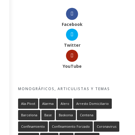
Facebook
Twitter
YouTube
MONOGRÁFICOS, ARTICULISTAS Y TEMAS
Ala-Pívot
Alarma
Alero
Arresto Domiciliario
Barcelona
Base
Baskonia
Centena
Confinamiento
Confinamiento Forzado
Coronavirus