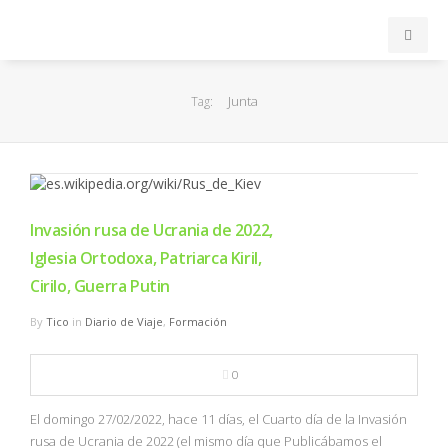
INICIO
Junta
Tag:
ACB
EuroLeague
Invasión rusa de Ucrania de 2022,
FEB
Iglesia Ortodoxa, Patriarca Kiril,
Cirilo, Guerra Putin
FIBA
By
Tico
in
Diario de Viaje
,
Formación
OTROS
0
FORMACIÓN
El domingo 27/02/2022, hace 11 días, el Cuarto día de la Invasión
rusa de Ucrania de 2022 (el mismo día que Publicábamos el