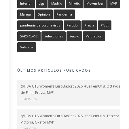
Interior
Liga
Madrid
Mirotic
Movember
MVP
Málaga
Opinión
Pandemia
pandemia de coronavirus
Partido
Previa
Pívot
SARS-CoV-2
Selecciones
Sergio
Valoración
València
ÚLTIMOS ARTÍCULOS PUBLICADOS
@FIBA U18 Women’s EuroBasket 2026: #SelFemU18, Octavos
de Final, Previa, MVP
05/08/2026
@FIBA U18 Women’s EuroBasket 2026: #SelFemU18, Tercera
Victoria, Okafor MVP
04/08/2026