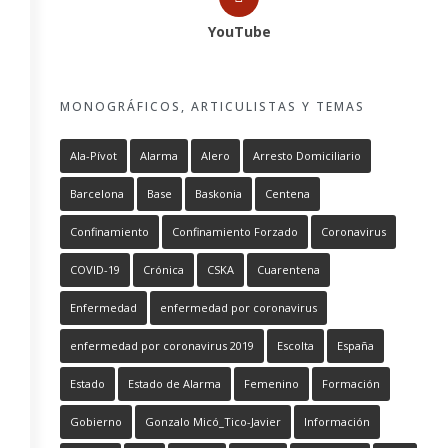
YouTube
MONOGRÁFICOS, ARTICULISTAS Y TEMAS
Ala-Pívot
Alarma
Alero
Arresto Domiciliario
Barcelona
Base
Baskonia
Centena
Confinamiento
Confinamiento Forzado
Coronavirus
COVID-19
Crónica
CSKA
Cuarentena
Enfermedad
enfermedad por coronavirus
enfermedad por coronavirus 2019
Escolta
España
Estado
Estado de Alarma
Femenino
Formación
Gobierno
Gonzalo Micó_Tico-Javier
Información