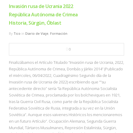
NBA
Invasión rusa de Ucrania 2022
República Autónoma de Crimea
MULTIMEDIA
Historia, Sürgün, Óblast
By
Tico
in
Diario de Viaje
,
Formación
RIO 2016
0
Finalizábamos el Artículo Titulado “Invasión rusa de Ucrania, 2022,
República Autónoma de Crimea, Donbás y Járkiv 2014” (Publicado
el miércoles, 06/04/2022, Cuadragésimo Segundo día de la
Invasión rusa de Ucrania de 2022) escribiendo que ““su
antecedente directo” sería “la República Autónoma Socialista
Soviética de Crimea, proclamada por los bolcheviques en 1921,
tras la Guerra Civil Rusa, como parte de la República Socialista
Federativa Soviética de Rusia, integrada a su vez en la Unión
Soviética”. Aunque esos vaivenes Históricos los mencionaremos
en un futuro Artículo”. Ocupación Alemana, Segunda Guerra
Mundial, Tártaros Musulmanes, Represión Estalinista, Sürgün,