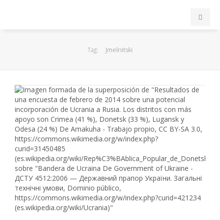
INICIO
Jmelnitski
Tag:
ACB
EuroLeague
FEB
FIBA
OTROS
FORMACIÓN