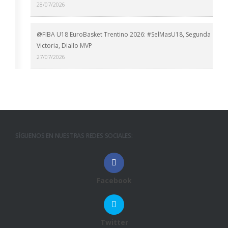
28/07/2026
@FIBA U18 EuroBasket Trentino 2026: #SelMasU18, Segunda
Victoria, Diallo MVP
27/07/2026
SÍGUENOS EN NUESTRAS REDES SOCIALES:
Facebook
Twitter