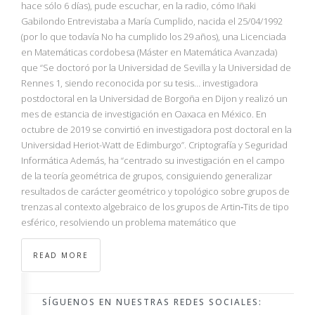
hace sólo 6 días), pude escuchar, en la radio, cómo Iñaki
Gabilondo Entrevistaba a María Cumplido, nacida el 25/04/1992
(por lo que todavía No ha cumplido los 29 años), una Licenciada
en Matemáticas cordobesa (Máster en Matemática Avanzada)
que “Se doctoró por la Universidad de Sevilla y la Universidad de
Rennes 1, siendo reconocida por su tesis… investigadora
postdoctoral en la Universidad de Borgoña en Dijon y realizó un
mes de estancia de investigación en Oaxaca en México. En
octubre de 2019 se convirtió en investigadora post doctoral en la
Universidad Heriot-Watt de Edimburgo”. Criptografía y Seguridad
Informática Además, ha “centrado su investigación en el campo
de la teoría geométrica de grupos, consiguiendo generalizar
resultados de carácter geométrico y topológico sobre grupos de
trenzas al contexto algebraico de los grupos de Artin‐Tits de tipo
esférico, resolviendo un problema matemático que
READ MORE
SÍGUENOS EN NUESTRAS REDES SOCIALES: