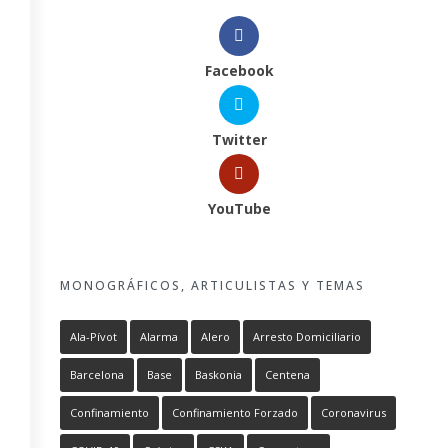
Facebook
Twitter
YouTube
MONOGRÁFICOS, ARTICULISTAS Y TEMAS
Ala-Pívot
Alarma
Alero
Arresto Domiciliario
Barcelona
Base
Baskonia
Centena
Confinamiento
Confinamiento Forzado
Coronavirus