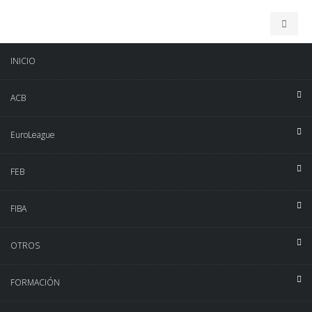
INICIO
ACB
EuroLeague
FEB
FIBA
OTROS
FORMACIÓN