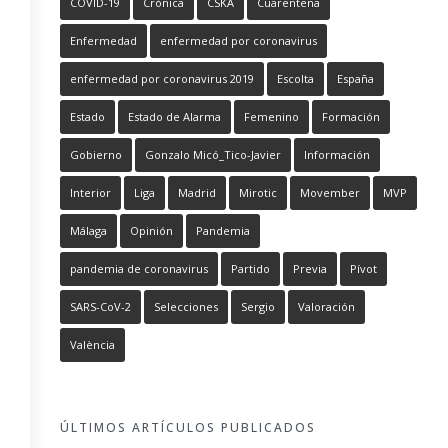
COVID-19
Crónica
CSKA
Cuarentena
Enfermedad
enfermedad por coronavirus
enfermedad por coronavirus 2019
Escolta
España
Estado
Estado de Alarma
Femenino
Formación
Gobierno
Gonzalo Micó_Tico-Javier
Información
Interior
Liga
Madrid
Mirotic
Movember
MVP
Málaga
Opinión
Pandemia
pandemia de coronavirus
Partido
Previa
Pívot
SARS-CoV-2
Selecciones
Sergio
Valoración
València
ÚLTIMOS ARTÍCULOS PUBLICADOS