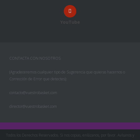
YouTube
CONTACTA CON NOSOTROS
(Agradeceremos cualquier tipo de Sugerencia que quieras hacernos o
Corrección de Error que detectes):
contacto@vuestrobasket.com
director@vuestrobasket.com
Todos los Derechos Reservados. Si nos copias, enlázanos, por favor. Avísanos y