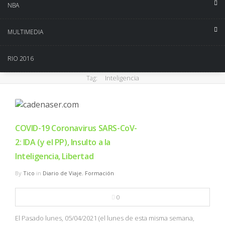
NBA
MULTIMEDIA
RIO 2016
Inteligencia
Tag:
COVID-19 Coronavirus SARS-CoV-
2: IDA (y el PP), Insulto a la
Inteligencia, Libertad
By
Tico
in
Diario de Viaje
,
Formación
0
El Pasado lunes, 05/04/2021 (el lunes de esta misma semana,