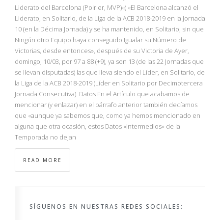
NBA
Liderato del Barcelona (Poirier, MVP)«) «El Barcelona alcanzó el
Liderato, en Solitario, de la Liga de la ACB 2018-2019 en la Jornada
10 (en la Décima Jornada) y se ha mantenido, en Solitario, sin que
MULTIMEDIA
Ningún otro Equipo haya conseguido Igualar su Número de
Victorias, desde entonces», después de su Victoria de Ayer,
RIO 2016
domingo, 10/03, por 97 a 88 (+9), ya son 13 (de las 22 Jornadas que
se llevan disputadas) las que lleva siendo el Líder, en Solitario, de
la Liga de la ACB 2018-2019 (Líder en Solitario por Decimotercera
Jornada Consecutiva). Datos En el Artículo que acabamos de
mencionar (y enlazar) en el párrafo anterior también decíamos
que «aunque ya sabemos que, como ya hemos mencionado en
alguna que otra ocasión, estos Datos «Intermedios» de la
Temporada no dejan
READ MORE
SÍGUENOS EN NUESTRAS REDES SOCIALES: