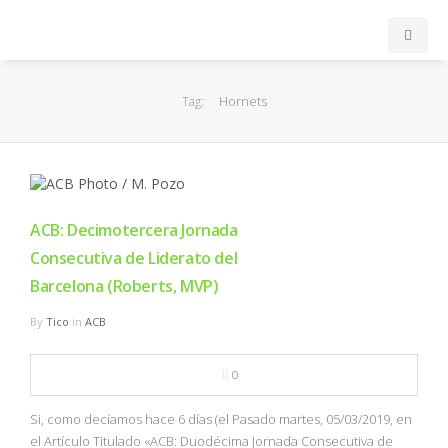
INICIO
Hornets
Tag:
ACB
EuroLeague
ACB: Decimotercera Jornada
FEB
Consecutiva de Liderato del
Barcelona (Roberts, MVP)
FIBA
By
Tico
in
ACB
OTROS
0
FORMACIÓN
Si, como decíamos hace 6 días (el Pasado martes, 05/03/2019, en
el Artículo Titulado «ACB: Duodécima Jornada Consecutiva de