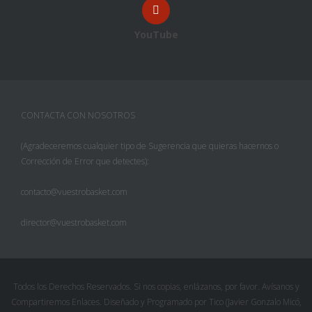
YouTube
CONTACTA CON NOSOTROS
(Agradeceremos cualquier tipo de Sugerencia que quieras hacernos o
Corrección de Error que detectes):
contacto@vuestrobasket.com
director@vuestrobasket.com
Todos los Derechos Reservados. Si nos copias, enlázanos, por favor. Avísanos y
Compartiremos Enlaces. Diseñado y Programado por Tico (Javier Gonzalo Micó,