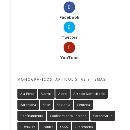
Facebook
Twitter
YouTube
MONOGRÁFICOS, ARTICULISTAS Y TEMAS
Ala-Pívot
Alarma
Alero
Arresto Domiciliario
Barcelona
Base
Baskonia
Centena
Confinamiento
Confinamiento Forzado
Coronavirus
COVID-19
Crónica
CSKA
Cuarentena