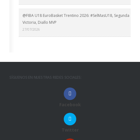
@FIBA U18 EuroBasket Trentino 2026: #SelMasU18, Segunda
Victoria, Diallo MVP
27/07/2026
SÍGUENOS EN NUESTRAS REDES SOCIALES:
Facebook
Twitter