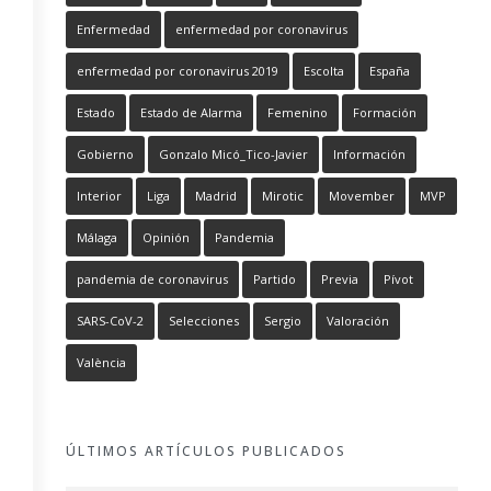
Enfermedad
enfermedad por coronavirus
enfermedad por coronavirus 2019
Escolta
España
Estado
Estado de Alarma
Femenino
Formación
Gobierno
Gonzalo Micó_Tico-Javier
Información
Interior
Liga
Madrid
Mirotic
Movember
MVP
Málaga
Opinión
Pandemia
pandemia de coronavirus
Partido
Previa
Pívot
SARS-CoV-2
Selecciones
Sergio
Valoración
València
ÚLTIMOS ARTÍCULOS PUBLICADOS