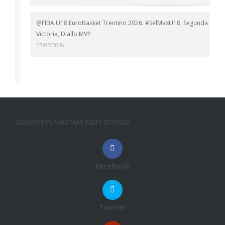
@FIBA U18 EuroBasket Trentino 2026: #SelMasU18, Segunda
Victoria, Diallo MVP
27/07/2026
SÍGUENOS EN NUESTRAS REDES SOCIALES:
Facebook
Twitter