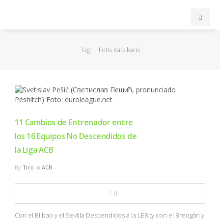
INICIO
Fotis Katsikaris
Tag:
ACB
EuroLeague
FEB
11 Cambios de Entrenador entre
los 16 Equipos No Descendidos de
FIBA
la Liga ACB
By
Tico
in
ACB
OTROS
0
FORMACIÓN
Con el Bilbao y el Sevilla Descendidos a la LEB (y con el Breogán y