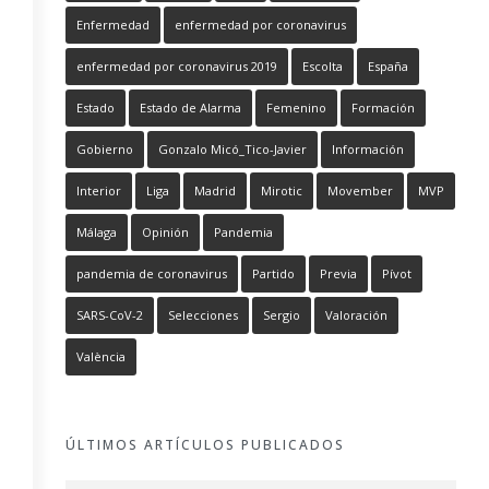
Enfermedad
enfermedad por coronavirus
enfermedad por coronavirus 2019
Escolta
España
Estado
Estado de Alarma
Femenino
Formación
Gobierno
Gonzalo Micó_Tico-Javier
Información
Interior
Liga
Madrid
Mirotic
Movember
MVP
Málaga
Opinión
Pandemia
pandemia de coronavirus
Partido
Previa
Pívot
SARS-CoV-2
Selecciones
Sergio
Valoración
València
ÚLTIMOS ARTÍCULOS PUBLICADOS