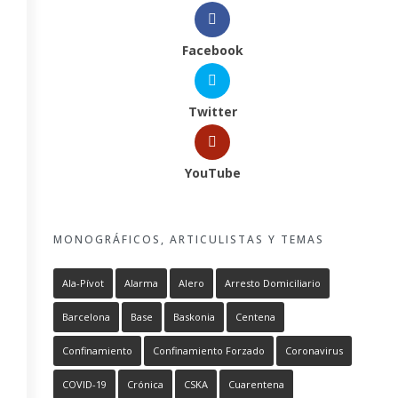
Facebook
Twitter
YouTube
MONOGRÁFICOS, ARTICULISTAS Y TEMAS
Ala-Pívot
Alarma
Alero
Arresto Domiciliario
Barcelona
Base
Baskonia
Centena
Confinamiento
Confinamiento Forzado
Coronavirus
COVID-19
Crónica
CSKA
Cuarentena