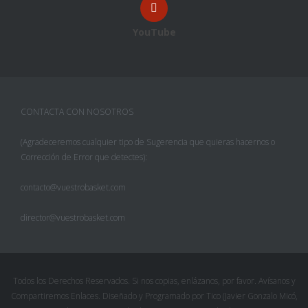
YouTube
CONTACTA CON NOSOTROS
(Agradeceremos cualquier tipo de Sugerencia que quieras hacernos o
Corrección de Error que detectes):
contacto@vuestrobasket.com
director@vuestrobasket.com
Todos los Derechos Reservados. Si nos copias, enlázanos, por favor. Avísanos y
Compartiremos Enlaces. Diseñado y Programado por Tico (Javier Gonzalo Micó,