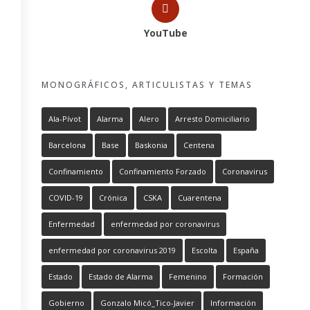
YouTube
MONOGRÁFICOS, ARTICULISTAS Y TEMAS
Ala-Pívot
Alarma
Alero
Arresto Domiciliario
Barcelona
Base
Baskonia
Centena
Confinamiento
Confinamiento Forzado
Coronavirus
COVID-19
Crónica
CSKA
Cuarentena
Enfermedad
enfermedad por coronavirus
enfermedad por coronavirus 2019
Escolta
España
Estado
Estado de Alarma
Femenino
Formación
Gobierno
Gonzalo Micó_Tico-Javier
Información