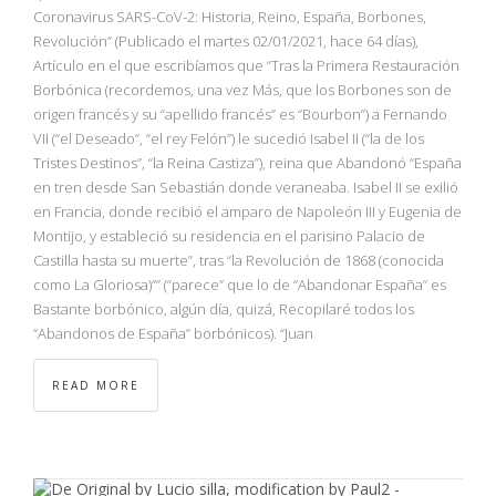
NBA
Coronavirus SARS-CoV-2: Historia, Reino, España, Borbones,
Revolución” (Publicado el martes 02/01/2021, hace 64 días),
Artículo en el que escribíamos que “Tras la Primera Restauración
MULTIMEDIA
Borbónica (recordemos, una vez Más, que los Borbones son de
origen francés y su “apellido francés” es “Bourbon”) a Fernando
RIO 2016
VII (“el Deseado”, “el rey Felón”) le sucedió Isabel II (“la de los
Tristes Destinos”, “la Reina Castiza”), reina que Abandonó “España
en tren desde San Sebastián donde veraneaba. Isabel II se exilió
en Francia, donde recibió el amparo de Napoleón III y Eugenia de
Montijo, y estableció su residencia en el parisino Palacio de
Castilla hasta su muerte”, tras “la Revolución de 1868 (conocida
como La Gloriosa)”” (“parece” que lo de “Abandonar España” es
Bastante borbónico, algún día, quizá, Recopilaré todos los
“Abandonos de España” borbónicos). “Juan
READ MORE