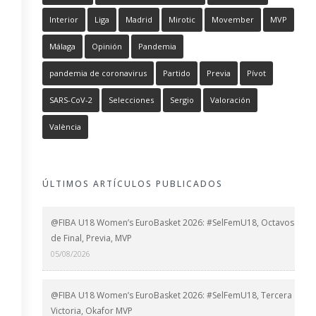
Interior
Liga
Madrid
Mirotic
Movember
MVP
Málaga
Opinión
Pandemia
pandemia de coronavirus
Partido
Previa
Pívot
SARS-CoV-2
Selecciones
Sergio
Valoración
València
ÚLTIMOS ARTÍCULOS PUBLICADOS
@FIBA U18 Women’s EuroBasket 2026: #SelFemU18, Octavos
de Final, Previa, MVP
05/08/2026
@FIBA U18 Women’s EuroBasket 2026: #SelFemU18, Tercera
Victoria, Okafor MVP