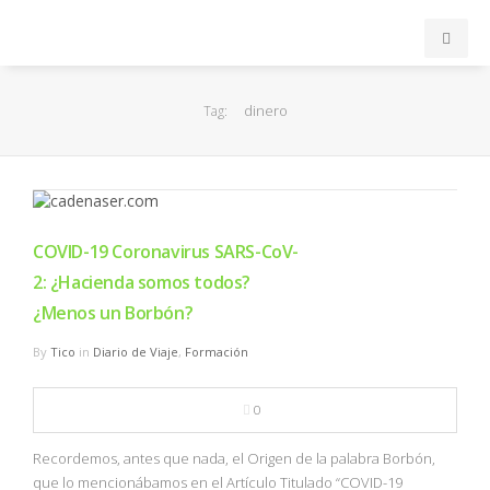
INICIO
dinero
Tag:
ACB
EuroLeague
COVID-19 Coronavirus SARS-CoV-
FEB
2: ¿Hacienda somos todos?
¿Menos un Borbón?
FIBA
By
Tico
in
Diario de Viaje
,
Formación
OTROS
0
FORMACIÓN
Recordemos, antes que nada, el Origen de la palabra Borbón,
que lo mencionábamos en el Artículo Titulado “COVID-19