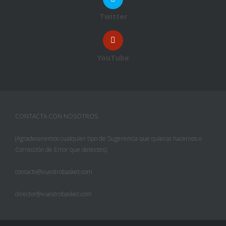
Twitter
YouTube
CONTACTA CON NOSOTROS
(Agradeceremos cualquier tipo de Sugerencia que quieras hacernos o
Corrección de Error que detectes):
contacto@vuestrobasket.com
director@vuestrobasket.com