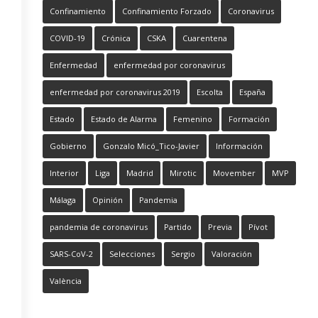
Confinamiento
Confinamiento Forzado
Coronavirus
COVID-19
Crónica
CSKA
Cuarentena
Enfermedad
enfermedad por coronavirus
enfermedad por coronavirus 2019
Escolta
España
Estado
Estado de Alarma
Femenino
Formación
Gobierno
Gonzalo Micó_Tico-Javier
Información
Interior
Liga
Madrid
Mirotic
Movember
MVP
Málaga
Opinión
Pandemia
pandemia de coronavirus
Partido
Previa
Pívot
SARS-CoV-2
Selecciones
Sergio
Valoración
València