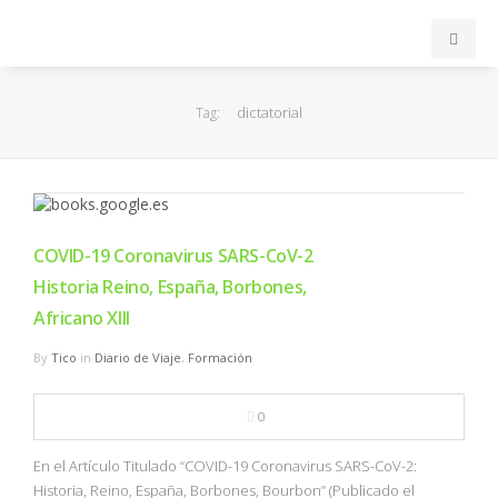
INICIO
dictatorial
Tag:
ACB
EuroLeague
COVID-19 Coronavirus SARS-CoV-2
FEB
Historia Reino, España, Borbones,
Africano XIII
FIBA
By
Tico
in
Diario de Viaje
,
Formación
OTROS
0
FORMACIÓN
En el Artículo Titulado “COVID-19 Coronavirus SARS-CoV-2:
Historia, Reino, España, Borbones, Bourbon” (Publicado el