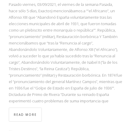
NBA
Pasado viernes, 03/09/2021, el viernes de la semana Pasada,
hace sólo 5 días, Exactos) mencionábamos a ““el Africano”, un
Alfonso XIII que “Abandonó España voluntariamente tras las
MULTIMEDIA
elecciones municipales de abril de 1931, que fueron tomadas
como un plebiscito entre monarquía o república””. República,
RIO 2016
“pronunciamiento” (militar), Restauración borbónica Y También
mencionábamos que “tras la “Renuncia al cargo”,
Abandonándolo Voluntariamente, de Alfonso XIII (“el Africano”),
volvió a suceder lo que ya había sucedido tras la “Renuncia al
cargo”, Abandonándolo Voluntariamente, de Isabel II (“la de los
Tristes Destinos”, “la Reina Castiza”): República,
“pronunciamiento” (militar) y Restauración borbónica. En 1874 fue
el “pronunciamiento del general Martínez Campos”, mientras que
en 1936 fue el “Golpe de Estado en España de julio de 1936””.
Dictadura de Primo de Rivera “Durante su reinado España
experimentó cuatro problemas de suma importancia que
READ MORE