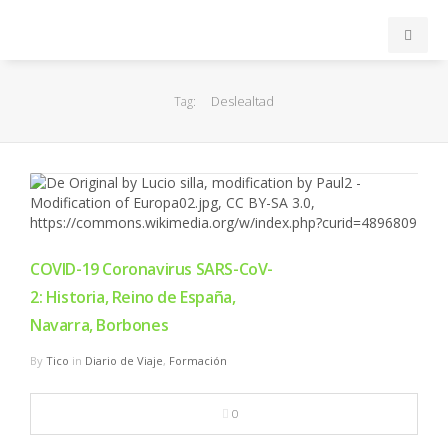
INICIO
Deslealtad
Tag:
ACB
EuroLeague
FEB
COVID-19 Coronavirus SARS-CoV-
2: Historia, Reino de España,
FIBA
Navarra, Borbones
OTROS
By
Tico
in
Diario de Viaje
,
Formación
FORMACIÓN
0