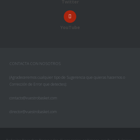
Twitter
YouTube
CONTACTA CON NOSOTROS
(Agradeceremos cualquier tipo de Sugerencia que quieras hacernos o
Corrección de Error que detectes):
contacto@vuestrobasket.com
director@vuestrobasket.com