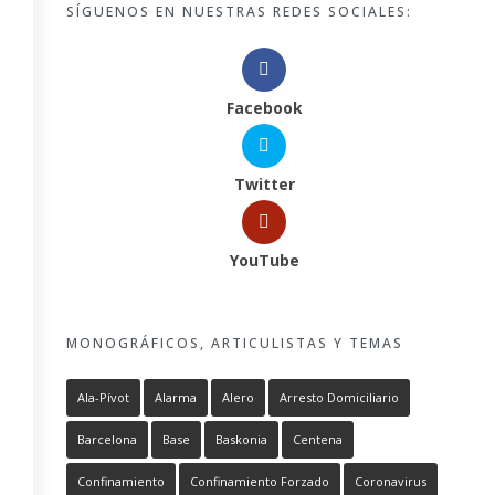
SÍGUENOS EN NUESTRAS REDES SOCIALES:
Facebook
Twitter
YouTube
MONOGRÁFICOS, ARTICULISTAS Y TEMAS
Ala-Pívot
Alarma
Alero
Arresto Domiciliario
Barcelona
Base
Baskonia
Centena
Confinamiento
Confinamiento Forzado
Coronavirus