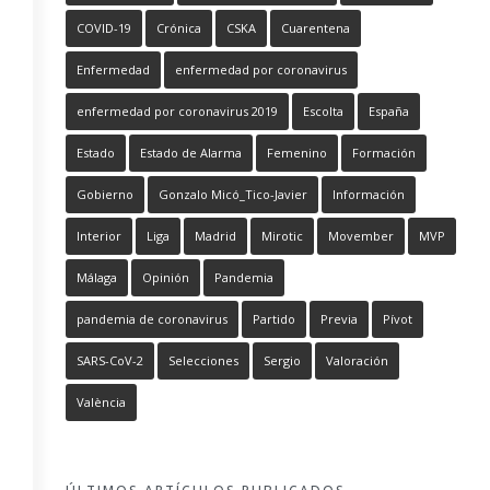
COVID-19
Crónica
CSKA
Cuarentena
Enfermedad
enfermedad por coronavirus
enfermedad por coronavirus 2019
Escolta
España
Estado
Estado de Alarma
Femenino
Formación
Gobierno
Gonzalo Micó_Tico-Javier
Información
Interior
Liga
Madrid
Mirotic
Movember
MVP
Málaga
Opinión
Pandemia
pandemia de coronavirus
Partido
Previa
Pívot
SARS-CoV-2
Selecciones
Sergio
Valoración
València