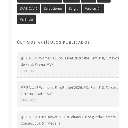
SARS-CoV-2
Selecciones
Sergio
Valoración
València
ÚLTIMOS ARTÍCULOS PUBLICADOS
@FIBA U18 Women’s EuroBasket 2026: #SelFemU18, Octavos
de Final, Previa, MVP
05/08/2026
@FIBA U18 Women’s EuroBasket 2026: #SelFemU18, Tercera
Victoria, Okafor MVP
04/08/2026
@FIBA U18 EuroBasket 2026 #SelMasU18 Segunda Derrota
Consecutiva, Sin Medalla