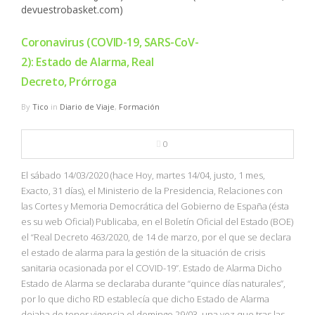
Coronavirus (COVID-19, SARS-CoV-
2): Estado de Alarma, Real
Decreto, Prórroga
By
Tico
in
Diario de Viaje
,
Formación
0
El sábado 14/03/2020 (hace Hoy, martes 14/04, justo, 1 mes,
Exacto, 31 días), el Ministerio de la Presidencia, Relaciones con
las Cortes y Memoria Democrática del Gobierno de España (ésta
es su web Oficial) Publicaba, en el Boletín Oficial del Estado (BOE)
el “Real Decreto 463/2020, de 14 de marzo, por el que se declara
el estado de alarma para la gestión de la situación de crisis
sanitaria ocasionada por el COVID-19”. Estado de Alarma Dicho
Estado de Alarma se declaraba durante “quince días naturales”,
por lo que dicho RD establecía que dicho Estado de Alarma
dejaba de tener vigencia el domingo 29/03, una vez que tras las