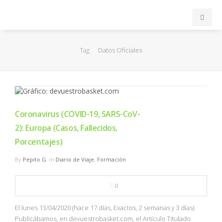
INICIO
Datos Oficiales
Tag:
ACB
EuroLeague
Coronavirus (COVID-19, SARS-CoV-
FEB
2): Europa (Casos, Fallecidos,
Porcentajes)
FIBA
By
Pepito G.
in
Diario de Viaje
,
Formación
OTROS
0
FORMACIÓN
El lunes 13/04/2020 (hace 17 días, Exactos, 2 semanas y 3 días)
Publicábamos, en devuestrobasket.com, el Artículo Titulado