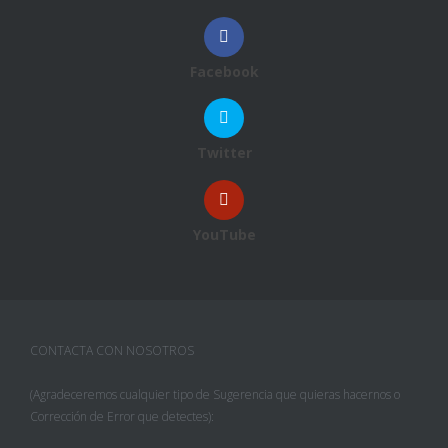
Facebook
Twitter
YouTube
CONTACTA CON NOSOTROS
(Agradeceremos cualquier tipo de Sugerencia que quieras hacernos o
Corrección de Error que detectes):