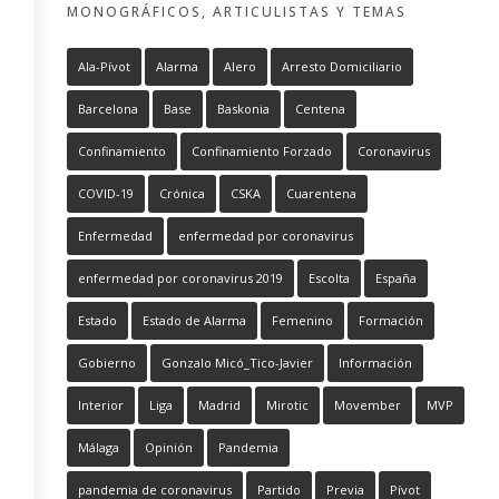
MONOGRÁFICOS, ARTICULISTAS Y TEMAS
Ala-Pívot
Alarma
Alero
Arresto Domiciliario
Barcelona
Base
Baskonia
Centena
Confinamiento
Confinamiento Forzado
Coronavirus
COVID-19
Crónica
CSKA
Cuarentena
Enfermedad
enfermedad por coronavirus
enfermedad por coronavirus 2019
Escolta
España
Estado
Estado de Alarma
Femenino
Formación
Gobierno
Gonzalo Micó_Tico-Javier
Información
Interior
Liga
Madrid
Mirotic
Movember
MVP
Málaga
Opinión
Pandemia
pandemia de coronavirus
Partido
Previa
Pívot