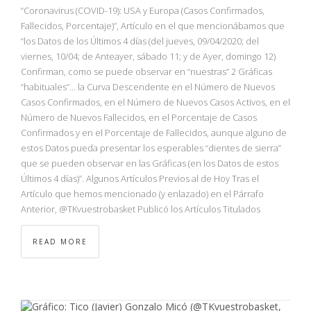
NBA
“Coronavirus (COVID-19): USA y Europa (Casos Confirmados,
Fallecidos, Porcentaje)”, Artículo en el que mencionábamos que
“los Datos de los Últimos 4 días (del jueves, 09/04/2020; del
MULTIMEDIA
viernes, 10/04; de Anteayer, sábado 11; y de Ayer, domingo 12)
Confirman, como se puede observar en “nuestras” 2 Gráficas
RIO 2016
“habituales”… la Curva Descendente en el Número de Nuevos
Casos Confirmados, en el Número de Nuevos Casos Activos, en el
Número de Nuevos Fallecidos, en el Porcentaje de Casos
Confirmados y en el Porcentaje de Fallecidos, aunque alguno de
estos Datos pueda presentar los esperables “dientes de sierra”
que se pueden observar en las Gráficas (en los Datos de estos
Últimos 4 días)”. Algunos Artículos Previos al de Hoy Tras el
Artículo que hemos mencionado (y enlazado) en el Párrafo
Anterior, @TKvuestrobasket Publicó los Artículos Titulados
READ MORE