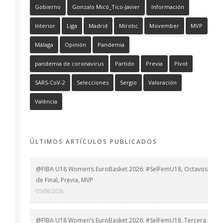
Gobierno
Gonzalo Micó_Tico-Javier
Información
Interior
Liga
Madrid
Mirotic
Movember
MVP
Málaga
Opinión
Pandemia
pandemia de coronavirus
Partido
Previa
Pívot
SARS-CoV-2
Selecciones
Sergio
Valoración
València
ÚLTIMOS ARTÍCULOS PUBLICADOS
@FIBA U18 Women’s EuroBasket 2026: #SelFemU18, Octavos
de Final, Previa, MVP
05/08/2026
@FIBA U18 Women’s EuroBasket 2026: #SelFemU18, Tercera