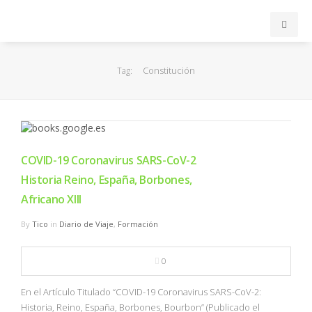
INICIO
Constitución
Tag:
ACB
EuroLeague
COVID-19 Coronavirus SARS-CoV-2
FEB
Historia Reino, España, Borbones,
Africano XIII
FIBA
By
Tico
in
Diario de Viaje
,
Formación
OTROS
0
FORMACIÓN
En el Artículo Titulado “COVID-19 Coronavirus SARS-CoV-2:
Historia, Reino, España, Borbones, Bourbon” (Publicado el