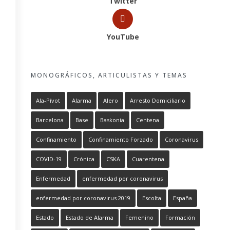
Twitter
YouTube
MONOGRÁFICOS, ARTICULISTAS Y TEMAS
Ala-Pívot
Alarma
Alero
Arresto Domiciliario
Barcelona
Base
Baskonia
Centena
Confinamiento
Confinamiento Forzado
Coronavirus
COVID-19
Crónica
CSKA
Cuarentena
Enfermedad
enfermedad por coronavirus
enfermedad por coronavirus 2019
Escolta
España
Estado
Estado de Alarma
Femenino
Formación