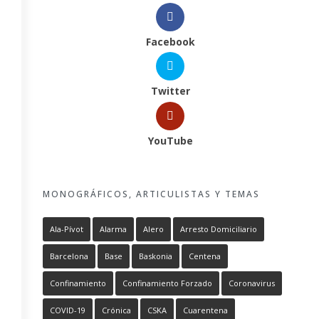
Facebook
Twitter
YouTube
MONOGRÁFICOS, ARTICULISTAS Y TEMAS
Ala-Pívot
Alarma
Alero
Arresto Domiciliario
Barcelona
Base
Baskonia
Centena
Confinamiento
Confinamiento Forzado
Coronavirus
COVID-19
Crónica
CSKA
Cuarentena