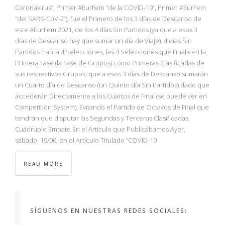
NBA
Coronavirus”, Primer #EurFem “de la COVID-19”, Primer #EurFem
“del SARS-CoV-2”), fue el Primero de los 3 días de Descanso de
este #EurFem 2021, de los 4 días Sin Partidos (ya que a esos 3
MULTIMEDIA
días de Descanso hay que sumar un día de Viaje). 4 días Sin
Partidos Habrá 4 Selecciones, las 4 Selecciones que Finalicen la
RIO 2016
Primera Fase (la Fase de Grupos) como Primeras Clasificadas de
sus respectivos Grupos, que a esos 3 días de Descanso sumarán
un Cuarto día de Descanso (un Quinto día Sin Partidos) dado que
accederán Directamente a los Cuartos de Final (se puede ver en
Competition System), Evitando el Partido de Octavos de Final que
tendrán que disputar las Segundas y Terceras Clasificadas.
Cuádruple Empate En el Artículo que Publicábamos Ayer,
sábado, 19/06, en el Artículo Titulado “COVID-19
READ MORE
SÍGUENOS EN NUESTRAS REDES SOCIALES: