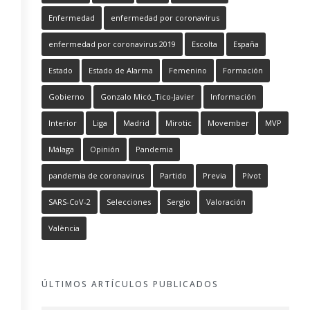
Enfermedad
enfermedad por coronavirus
enfermedad por coronavirus 2019
Escolta
España
Estado
Estado de Alarma
Femenino
Formación
Gobierno
Gonzalo Micó_Tico-Javier
Información
Interior
Liga
Madrid
Mirotic
Movember
MVP
Málaga
Opinión
Pandemia
pandemia de coronavirus
Partido
Previa
Pívot
SARS-CoV-2
Selecciones
Sergio
Valoración
València
ÚLTIMOS ARTÍCULOS PUBLICADOS