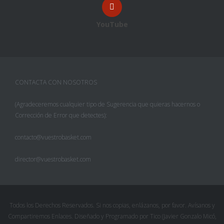
YouTube
CONTACTA CON NOSOTROS
(Agradeceremos cualquier tipo de Sugerencia que quieras hacernos o
Corrección de Error que detectes):
contacto@vuestrobasket.com
director@vuestrobasket.com
Todos los Derechos Reservados. Si nos copias, enlázanos, por favor. Avísanos y
Compartiremos Enlaces. Diseñado y Programado por Tico (Javier Gonzalo Micó,