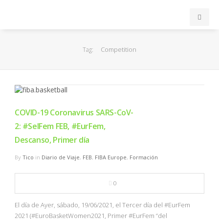
INICIO
Competition
Tag:
ACB
EuroLeague
COVID-19 Coronavirus SARS-CoV-
FEB
2: #SelFem FEB, #EurFem,
Descanso, Primer día
FIBA
By
Tico
in
Diario de Viaje
,
FEB
,
FIBA Europe
,
Formación
OTROS
0
FORMACIÓN
El día de Ayer, sábado, 19/06/2021, el Tercer día del #EurFem
2021 (#EuroBasketWomen2021, Primer #EurFem “del