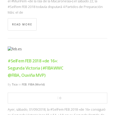
el #MunFem «de la isla de la Macaronesia«) el sábado 22, la
#SelFem FEB 2018 todavía disputará 4 Partidos de Preparación
Más: el de
READ MORE
#SelFem FEB 2018 «de 16»:
Segunda Victoria (#FIBAWWC
@FIBA, Ouviña MVP)
By
Tico
in
FEB
,
FIBA (World)
0
Ayer, sábado, 01/09/2018, la #SelFem FEB 2018 «de 16» consiguió
su Segunda Victoria (por 65 a 54, +11) en su Segundo Partido de