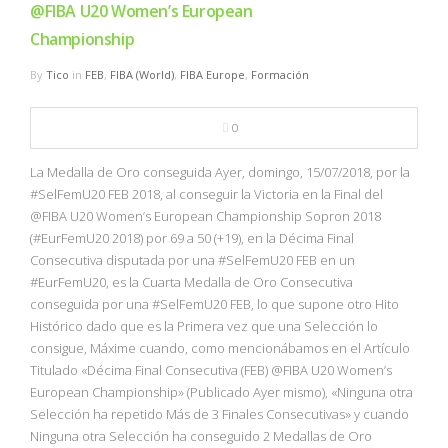
@FIBA U20 Women’s European
Championship
By
Tico
in
FEB
,
FIBA (World)
,
FIBA Europe
,
Formación
0
La Medalla de Oro conseguida Ayer, domingo, 15/07/2018, por la
#SelFemU20 FEB 2018, al conseguir la Victoria en la Final del
@FIBA U20 Women’s European Championship Sopron 2018
(#EurFemU20 2018) por 69 a 50 (+19), en la Décima Final
Consecutiva disputada por una #SelFemU20 FEB en un
#EurFemU20, es la Cuarta Medalla de Oro Consecutiva
conseguida por una #SelFemU20 FEB, lo que supone otro Hito
Histórico dado que es la Primera vez que una Selección lo
consigue, Máxime cuando, como mencionábamos en el Artículo
Titulado «Décima Final Consecutiva (FEB) @FIBA U20 Women’s
European Championship» (Publicado Ayer mismo), «Ninguna otra
Selección ha repetido Más de 3 Finales Consecutivas» y cuando
Ninguna otra Selección ha conseguido 2 Medallas de Oro