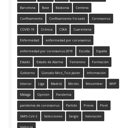
Barcelona
Base
Baskonia
Centena
Confinamiento
Confinamiento Forzado
Coronavirus
COVID-19
Crónica
CSKA
Cuarentena
Enfermedad
enfermedad por coronavirus
enfermedad por coronavirus 2019
Escolta
España
Estado
Estado de Alarma
Femenino
Formación
Gobierno
Gonzalo Micó_Tico-Javier
Información
Interior
Liga
Madrid
Mirotic
Movember
MVP
Málaga
Opinión
Pandemia
pandemia de coronavirus
Partido
Previa
Pívot
SARS-CoV-2
Selecciones
Sergio
Valoración
València