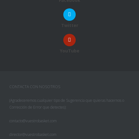
Facebook
Twitter
YouTube
CONTACTA CON NOSOTROS
(Agradeceremos cualquier tipo de Sugerencia que quieras hacernos o
Corrección de Error que detectes):
contacto@vuestrobasket.com
director@vuestrobasket.com