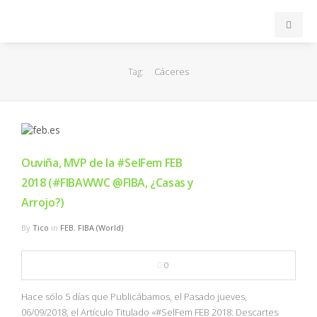
INICIO
Cáceres
Tag:
ACB
EuroLeague
Ouviña, MVP de la #SelFem FEB
FEB
2018 (#FIBAWWC @FIBA, ¿Casas y
Arrojo?)
FIBA
By
Tico
in
FEB
,
FIBA (World)
OTROS
0
FORMACIÓN
Hace sólo 5 días que Publicábamos, el Pasado jueves,
06/09/2018, el Artículo Titulado «#SelFem FEB 2018: Descartes