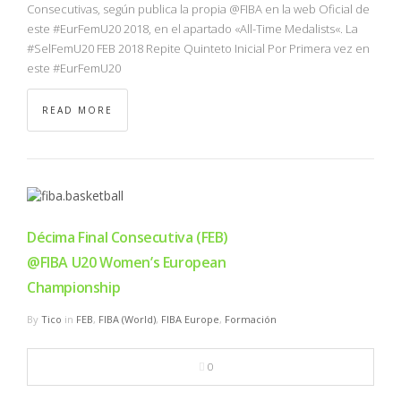
Consecutivas, según publica la propia @FIBA en la web Oficial de
este #EurFemU20 2018, en el apartado «All-Time Medalists«. La
#SelFemU20 FEB 2018 Repite Quinteto Inicial Por Primera vez en
este #EurFemU20
READ MORE
Décima Final Consecutiva (FEB)
@FIBA U20 Women’s European
Championship
By
Tico
in
FEB
,
FIBA (World)
,
FIBA Europe
,
Formación
0