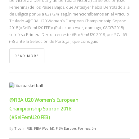
De Victoria a Derrota (y de Derrota a Victoria) La Selección (U20
Femenina) de los Países Bajos, que Anteayer había Derrotado a la
de Bélgica por 59 a 83 (+24), según mencionábamos en el Artículo
Titulado «@FIBA U20 Women’s European Championship Sopron
2018 (#SelFemU20 FEB)» (Publicado Ayer, domingo, 08/07/2018)
sufrió su Primera Derrota en este #EurFemU20 2018, por 57 a 65
(-8), ante la Selección de Portugal, que consiguió
READ MORE
@FIBA U20 Women’s European
Championship Sopron 2018
(#SelFemU20 FEB)
By
Tico
in
FEB
,
FIBA (World)
,
FIBA Europe
,
Formación