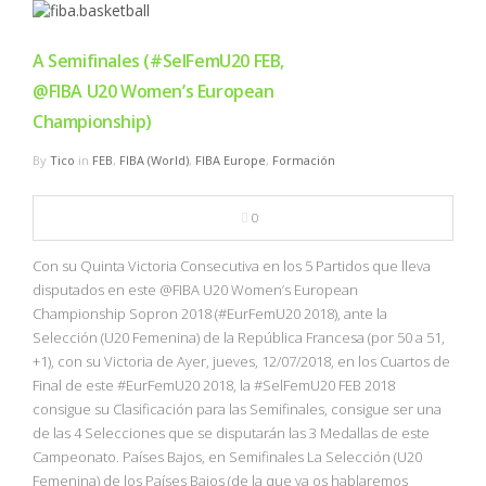
A Semifinales (#SelFemU20 FEB,
@FIBA U20 Women’s European
Championship)
By
Tico
in
FEB
,
FIBA (World)
,
FIBA Europe
,
Formación
0
Con su Quinta Victoria Consecutiva en los 5 Partidos que lleva
disputados en este @FIBA U20 Women’s European
Championship Sopron 2018 (#EurFemU20 2018), ante la
Selección (U20 Femenina) de la República Francesa (por 50 a 51,
+1), con su Victoria de Ayer, jueves, 12/07/2018, en los Cuartos de
Final de este #EurFemU20 2018, la #SelFemU20 FEB 2018
consigue su Clasificación para las Semifinales, consigue ser una
de las 4 Selecciones que se disputarán las 3 Medallas de este
Campeonato. Países Bajos, en Semifinales La Selección (U20
Femenina) de los Países Bajos (de la que ya os hablaremos