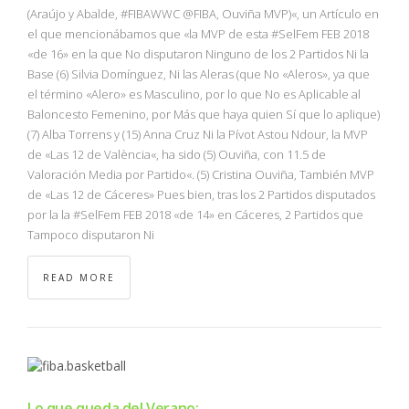
NBA
(Araújo y Abalde, #FIBAWWC @FIBA, Ouviña MVP)«, un Artículo en
el que mencionábamos que «la MVP de esta #SelFem FEB 2018
«de 16» en la que No disputaron Ninguno de los 2 Partidos Ni la
MULTIMEDIA
Base (6) Silvia Domínguez, Ni las Aleras (que No «Aleros», ya que
el término «Alero» es Masculino, por lo que No es Aplicable al
RIO 2016
Baloncesto Femenino, por Más que haya quien Sí que lo aplique)
(7) Alba Torrens y (15) Anna Cruz Ni la Pívot Astou Ndour, la MVP
de «Las 12 de València«, ha sido (5) Ouviña, con 11.5 de
Valoración Media por Partido«. (5) Cristina Ouviña, También MVP
de «Las 12 de Cáceres» Pues bien, tras los 2 Partidos disputados
por la la #SelFem FEB 2018 «de 14» en Cáceres, 2 Partidos que
Tampoco disputaron Ni
READ MORE
Lo que queda del Verano: