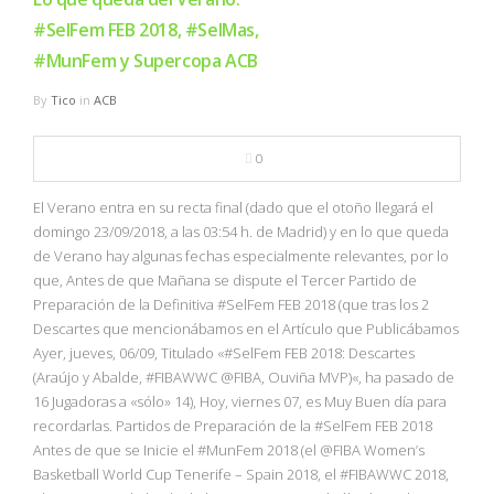
#SelFem FEB 2018, #SelMas,
#MunFem y Supercopa ACB
By
Tico
in
ACB
0
El Verano entra en su recta final (dado que el otoño llegará el
domingo 23/09/2018, a las 03:54 h. de Madrid) y en lo que queda
de Verano hay algunas fechas especialmente relevantes, por lo
que, Antes de que Mañana se dispute el Tercer Partido de
Preparación de la Definitiva #SelFem FEB 2018 (que tras los 2
Descartes que mencionábamos en el Artículo que Publicábamos
Ayer, jueves, 06/09, Titulado «#SelFem FEB 2018: Descartes
(Araújo y Abalde, #FIBAWWC @FIBA, Ouviña MVP)«, ha pasado de
16 Jugadoras a «sólo» 14), Hoy, viernes 07, es Muy Buen día para
recordarlas. Partidos de Preparación de la #SelFem FEB 2018
Antes de que se Inicie el #MunFem 2018 (el @FIBA Women’s
Basketball World Cup Tenerife – Spain 2018, el #FIBAWWC 2018,