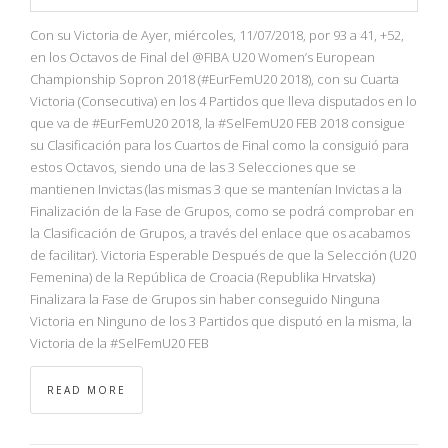
Con su Victoria de Ayer, miércoles, 11/07/2018, por 93 a 41, +52,
en los Octavos de Final del @FIBA U20 Women’s European
Championship Sopron 2018 (#EurFemU20 2018), con su Cuarta
Victoria (Consecutiva) en los 4 Partidos que lleva disputados en lo
que va de #EurFemU20 2018, la #SelFemU20 FEB 2018 consigue
su Clasificación para los Cuartos de Final como la consiguió para
estos Octavos, siendo una de las 3 Selecciones que se
mantienen Invictas (las mismas 3 que se mantenían Invictas a la
Finalización de la Fase de Grupos, como se podrá comprobar en
la Clasificación de Grupos, a través del enlace que os acabamos
de facilitar). Victoria Esperable Después de que la Selección (U20
Femenina) de la República de Croacia (Republika Hrvatska)
Finalizara la Fase de Grupos sin haber conseguido Ninguna
Victoria en Ninguno de los 3 Partidos que disputó en la misma, la
Victoria de la #SelFemU20 FEB
READ MORE