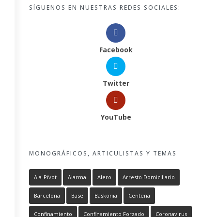
SÍGUENOS EN NUESTRAS REDES SOCIALES:
Facebook
Twitter
YouTube
MONOGRÁFICOS, ARTICULISTAS Y TEMAS
Ala-Pívot
Alarma
Alero
Arresto Domiciliario
Barcelona
Base
Baskonia
Centena
Confinamiento
Confinamiento Forzado
Coronavirus