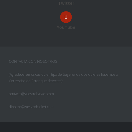
Twitter
YouTube
CONTACTA CON NOSOTROS
(Agradeceremos cualquier tipo de Sugerencia que quieras hacernos o
Corrección de Error que detectes):
contacto@vuestrobasket.com
director@vuestrobasket.com