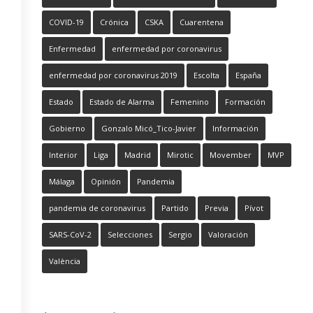
COVID-19
Crónica
CSKA
Cuarentena
Enfermedad
enfermedad por coronavirus
enfermedad por coronavirus 2019
Escolta
España
Estado
Estado de Alarma
Femenino
Formación
Gobierno
Gonzalo Micó_Tico-Javier
Información
Interior
Liga
Madrid
Mirotic
Movember
MVP
Málaga
Opinión
Pandemia
pandemia de coronavirus
Partido
Previa
Pívot
SARS-CoV-2
Selecciones
Sergio
Valoración
València