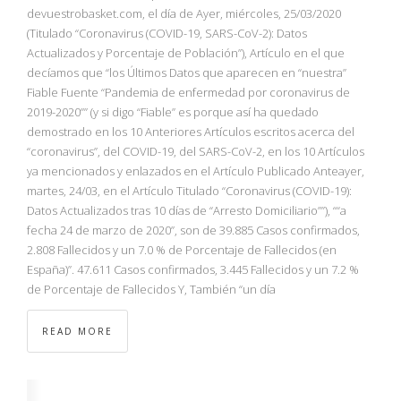
NBA
devuestrobasket.com, el día de Ayer, miércoles, 25/03/2020
(Titulado “Coronavirus (COVID-19, SARS-CoV-2): Datos
Actualizados y Porcentaje de Población”), Artículo en el que
MULTIMEDIA
decíamos que “los Últimos Datos que aparecen en “nuestra”
Fiable Fuente “Pandemia de enfermedad por coronavirus de
RIO 2016
2019-2020”” (y si digo “Fiable” es porque así ha quedado
demostrado en los 10 Anteriores Artículos escritos acerca del
“coronavirus”, del COVID-19, del SARS-CoV-2, en los 10 Artículos
ya mencionados y enlazados en el Artículo Publicado Anteayer,
martes, 24/03, en el Artículo Titulado “Coronavirus (COVID-19):
Datos Actualizados tras 10 días de “Arresto Domiciliario””), ““a
fecha 24 de marzo de 2020”, son de 39.885 Casos confirmados,
2.808 Fallecidos y un 7.0 % de Porcentaje de Fallecidos (en
España)”. 47.611 Casos confirmados, 3.445 Fallecidos y un 7.2 %
de Porcentaje de Fallecidos Y, También “un día
READ MORE