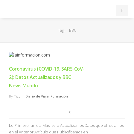
INICIO
BBC
Tag:
ACB
EuroLeague
Coronavirus (COVID-19, SARS-CoV-
FEB
2): Datos Actualizados y BBC
News Mundo
FIBA
By
Tico
in
Diario de Viaje
,
Formación
OTROS
0
FORMACIÓN
Lo Primero, un día Más, será Actualizar los Datos que ofrecíamos
en el Anterior Artículo que Publicábamos en