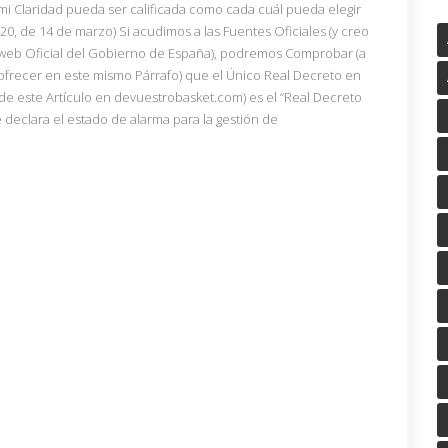
 mi Claridad pueda ser calificada como cada cuál pueda elegir
020, de 14 de marzo) Si acudimos a las Fuentes Oficiales (y creo
 web Oficial del Gobierno de España), podremos Comprobar (a
ofrecer en este mismo Párrafo) que el Único Real Decreto en
 de este Artículo en devuestrobasket.com) es el “Real Decreto
 declara el estado de alarma para la gestión de