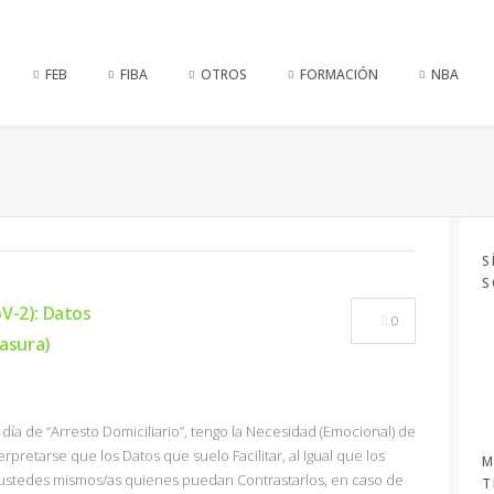
FEB
FIBA
OTROS
FORMACIÓN
NBA
S
S
V-2): Datos
0
Basura)
día de “Arresto Domiciliario”, tengo la Necesidad (Emocional) de
rpretarse que los Datos que suelo Facilitar, al Igual que los
M
 ustedes mismos/as quienes puedan Contrastarlos, en caso de
T