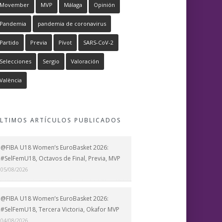
Movember
MVP
Málaga
Opinión
Pandemia
pandemia de coronavirus
Partido
Previa
Pívot
SARS-CoV-2
Selecciones
Sergio
Valoración
València
LTIMOS ARTÍCULOS PUBLICADOS
@FIBA U18 Women’s EuroBasket 2026:
#SelFemU18, Octavos de Final, Previa, MVP
05/08/2026
@FIBA U18 Women’s EuroBasket 2026:
#SelFemU18, Tercera Victoria, Okafor MVP
04/08/2026