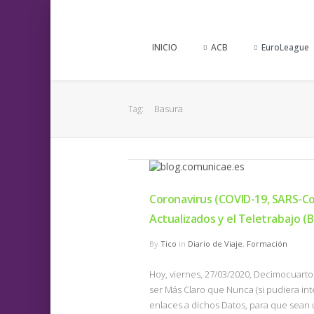
INICIO
ACB
EuroLeague
Basura
Tag:
Coronavirus (COVID-19, SARS-Co
Actualizados y el Teletrabajo (
By
Tico
in
Diario de Viaje
,
Formación
Hoy, viernes, 27/03/2020, Decimocuarto 
ser Más Claro que Nunca (si pudiera inte
enlaces a dichos Datos, para que sean