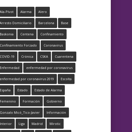
Ala-Pívot
Alarma
Alero
Arresto Domiciliario
Barcelona
Base
Baskonia
Centena
Confinamiento
Confinamiento Forzado
Coronavirus
COVID-19
Crónica
CSKA
Cuarentena
Enfermedad
enfermedad por coronavirus
enfermedad por coronavirus 2019
Escolta
España
Estado
Estado de Alarma
Femenino
Formación
Gobierno
Gonzalo Micó_Tico-Javier
Información
Interior
Liga
Madrid
Mirotic