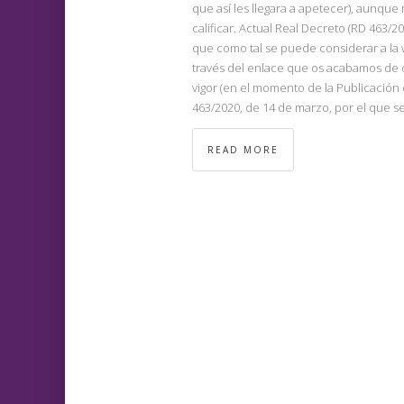
que así les llegara a apetecer), aunque
calificar. Actual Real Decreto (RD 463/2
que como tal se puede considerar a la
través del enlace que os acabamos de 
vigor (en el momento de la Publicación
463/2020, de 14 de marzo, por el que se
READ MORE