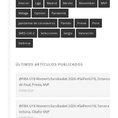
Interior
Liga
Madrid
Mirotic
Movember
MVP
Málaga
Opinión
Pandemia
pandemia de coronavirus
Partido
Previa
Pívot
SARS-CoV-2
Selecciones
Sergio
Valoración
València
ÚLTIMOS ARTÍCULOS PUBLICADOS
@FIBA U18 Women’s EuroBasket 2026: #SelFemU18, Octavos
de Final, Previa, MVP
05/08/2026
@FIBA U18 Women’s EuroBasket 2026: #SelFemU18, Tercera
Victoria, Okafor MVP
04/08/2026