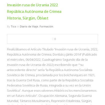
NBA
Invasión rusa de Ucrania 2022
República Autónoma de Crimea
MULTIMEDIA
Historia, Sürgün, Óblast
By
Tico
in
Diario de Viaje
,
Formación
RIO 2016
0
Finalizábamos el Artículo Titulado “Invasión rusa de Ucrania, 2022,
República Autónoma de Crimea, Donbás y Járkiv 2014” (Publicado
el miércoles, 06/04/2022, Cuadragésimo Segundo día de la
Invasión rusa de Ucrania de 2022) escribiendo que ““su
antecedente directo” sería “la República Autónoma Socialista
Soviética de Crimea, proclamada por los bolcheviques en 1921,
tras la Guerra Civil Rusa, como parte de la República Socialista
Federativa Soviética de Rusia, integrada a su vez en la Unión
Soviética”. Aunque esos vaivenes Históricos los mencionaremos
en un futuro Artículo”. Ocupación Alemana, Segunda Guerra
Mundial, Tártaros Musulmanes, Represión Estalinista, Sürgün,