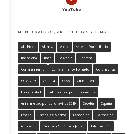
YouTube
MONOGRÁFICOS, ARTICULISTAS Y TEMAS
Ala-Pívot
Alarma
Alero
Arresto Domiciliario
Barcelona
Base
Baskonia
Centena
Confinamiento
Confinamiento Forzado
Coronavirus
COVID-19
Crónica
CSKA
Cuarentena
Enfermedad
enfermedad por coronavirus
enfermedad por coronavirus 2019
Escolta
España
Estado
Estado de Alarma
Femenino
Formación
Gobierno
Gonzalo Micó_Tico-Javier
Información