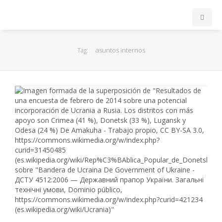
INICIO
asuntos internos
Tag:
ACB
EuroLeague
FEB
FIBA
OTROS
FORMACIÓN