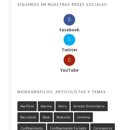
SÍGUENOS EN NUESTRAS REDES SOCIALES:
Facebook
Twitter
YouTube
MONOGRÁFICOS, ARTICULISTAS Y TEMAS
Ala-Pívot
Alarma
Alero
Arresto Domiciliario
Barcelona
Base
Baskonia
Centena
Confinamiento
Confinamiento Forzado
Coronavirus