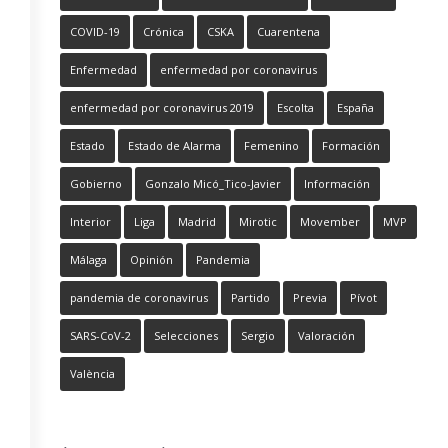
COVID-19
Crónica
CSKA
Cuarentena
Enfermedad
enfermedad por coronavirus
enfermedad por coronavirus 2019
Escolta
España
Estado
Estado de Alarma
Femenino
Formación
Gobierno
Gonzalo Micó_Tico-Javier
Información
Interior
Liga
Madrid
Mirotic
Movember
MVP
Málaga
Opinión
Pandemia
pandemia de coronavirus
Partido
Previa
Pívot
SARS-CoV-2
Selecciones
Sergio
Valoración
València