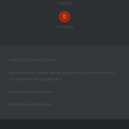
Twitter
YouTube
CONTACTA CON NOSOTROS
(Agradeceremos cualquier tipo de Sugerencia que quieras hacernos o
Corrección de Error que detectes):
contacto@vuestrobasket.com
director@vuestrobasket.com