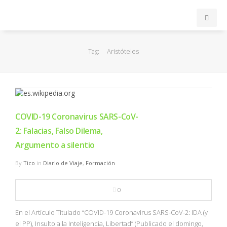
INICIO
Aristóteles
Tag:
ACB
EuroLeague
COVID-19 Coronavirus SARS-CoV-
FEB
2: Falacias, Falso Dilema,
Argumento a silentio
FIBA
By
Tico
in
Diario de Viaje
,
Formación
OTROS
0
FORMACIÓN
En el Artículo Titulado “COVID-19 Coronavirus SARS-CoV-2: IDA (y
el PP), Insulto a la Inteligencia, Libertad” (Publicado el domingo,