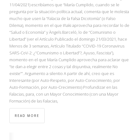
NBA
11/04/2021) escribíamos que “María Cumplido, cuando se le
pregunta por la situación política actual, comenta que le molesta
mucho que usen la “Falacia de la Falsa Dicotomía” (o Falso
MULTIMEDIA
Dilema), momento en el que Iñaki aprovecha para recordar lo de
“Salud o Economía” y Àngels Barceló, lo de “Comunismo o
RIO 2016
Libertad” (ver el Artículo Publicado el domingo 21/03/2021, hace
Menos de 3 semanas, Artículo Titulado “COVID-19 Coronavirus
SARS-CoV-2: ¿“Comunismo o Libertad”?, Ayuso, Fascista”),
momento en el que María Cumplido aprovecha para aclarar que
“te dan a elegir entre 2 cosas y tal disyuntiva, realmente No
existe””. Argumento a silentio A partir de ahí, creo que es
Interesante (por Auto-Respeto, por Auto-Conocimiento, por
Auto-Formación, por Auto-Crecimiento) Profundizar en las
Falacias, para, con un Mayor Conocimiento (con una Mayor
Formación) de las Falacias,
READ MORE