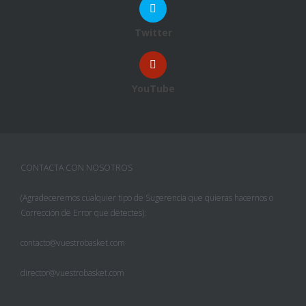
Twitter
YouTube
CONTACTA CON NOSOTROS
(Agradeceremos cualquier tipo de Sugerencia que quieras hacernos o
Corrección de Error que detectes):
contacto@vuestrobasket.com
director@vuestrobasket.com