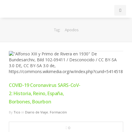
INICIO
Apodos
Tag:
ACB
EuroLeague
FEB
COVID-19 Coronavirus SARS-CoV-
FIBA
2: Historia, Reino, España,
Borbones, Bourbon
OTROS
By
Tico
in
Diario de Viaje
,
Formación
FORMACIÓN
0