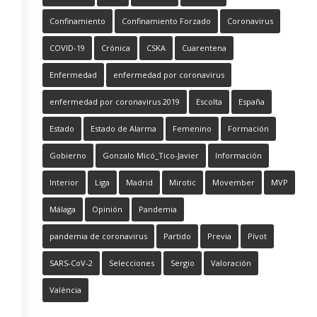
Confinamiento
Confinamiento Forzado
Coronavirus
COVID-19
Crónica
CSKA
Cuarentena
Enfermedad
enfermedad por coronavirus
enfermedad por coronavirus 2019
Escolta
España
Estado
Estado de Alarma
Femenino
Formación
Gobierno
Gonzalo Micó_Tico-Javier
Información
Interior
Liga
Madrid
Mirotic
Movember
MVP
Málaga
Opinión
Pandemia
pandemia de coronavirus
Partido
Previa
Pívot
SARS-CoV-2
Selecciones
Sergio
Valoración
València