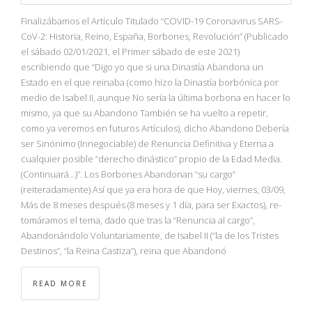
NBA
Finalizábamos el Artículo Titulado “COVID-19 Coronavirus SARS-
CoV-2: Historia, Reino, España, Borbones, Revolución” (Publicado
MULTIMEDIA
el sábado 02/01/2021, el Primer sábado de este 2021)
escribiendo que “Digo yo que si una Dinastía Abandona un
RIO 2016
Estado en el que reinaba (como hizo la Dinastía borbónica por
medio de Isabel II, aunque No sería la última borbona en hacer lo
mismo, ya que su Abandono También se ha vuelto a repetir,
como ya veremos en futuros Artículos), dicho Abandono Debería
ser Sinónimo (Innegociable) de Renuncia Definitiva y Eterna a
cualquier posible “derecho dinástico” propio de la Edad Media.
(Continuará…)”. Los Borbones Abandonan “su cargo”
(reiteradamente) Así que ya era hora de que Hoy, viernes, 03/09,
Más de 8 meses después (8 meses y 1 día, para ser Exactos), re-
tomáramos el tema, dado que tras la “Renuncia al cargo”,
Abandonándolo Voluntariamente, de Isabel II (“la de los Tristes
Destinos”, “la Reina Castiza”), reina que Abandonó
READ MORE