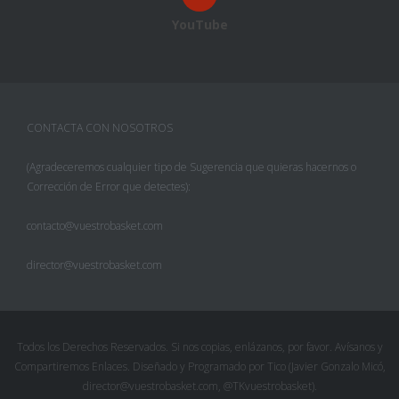
YouTube
CONTACTA CON NOSOTROS
(Agradeceremos cualquier tipo de Sugerencia que quieras hacernos o
Corrección de Error que detectes):
contacto@vuestrobasket.com
director@vuestrobasket.com
Todos los Derechos Reservados. Si nos copias, enlázanos, por favor. Avísanos y
Compartiremos Enlaces. Diseñado y Programado por Tico (Javier Gonzalo Micó,
director@vuestrobasket.com, @TKvuestrobasket).