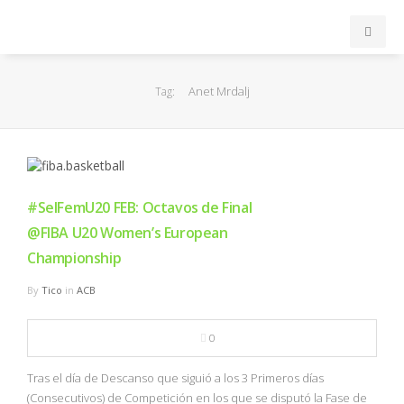
INICIO
Anet Mrdalj
Tag:
ACB
EuroLeague
#SelFemU20 FEB: Octavos de Final
FEB
@FIBA U20 Women’s European
Championship
FIBA
By
Tico
in
ACB
OTROS
0
FORMACIÓN
Tras el día de Descanso que siguió a los 3 Primeros días
(Consecutivos) de Competición en los que se disputó la Fase de