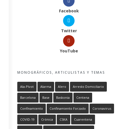
Facebook
Twitter
YouTube
MONOGRÁFICOS, ARTICULISTAS Y TEMAS
Ala-Pívot
Alarma
Alero
Arresto Domiciliario
Barcelona
Base
Baskonia
Centena
Confinamiento
Confinamiento Forzado
Coronavirus
COVID-19
Crónica
CSKA
Cuarentena