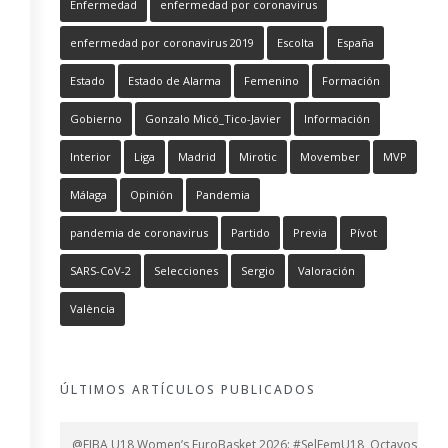
Enfermedad
enfermedad por coronavirus
enfermedad por coronavirus 2019
Escolta
España
Estado
Estado de Alarma
Femenino
Formación
Gobierno
Gonzalo Micó_Tico-Javier
Información
Interior
Liga
Madrid
Mirotic
Movember
MVP
Málaga
Opinión
Pandemia
pandemia de coronavirus
Partido
Previa
Pívot
SARS-CoV-2
Selecciones
Sergio
Valoración
València
ÚLTIMOS ARTÍCULOS PUBLICADOS
@FIBA U18 Women’s EuroBasket 2026: #SelFemU18, Octavos