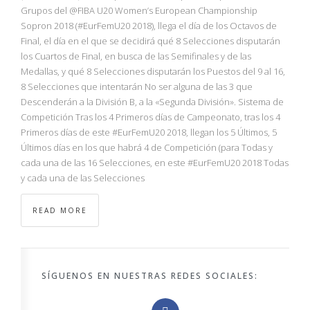
NBA
Grupos del @FIBA U20 Women’s European Championship
Sopron 2018 (#EurFemU20 2018), llega el día de los Octavos de
Final, el día en el que se decidirá qué 8 Selecciones disputarán
MULTIMEDIA
los Cuartos de Final, en busca de las Semifinales y de las
Medallas, y qué 8 Selecciones disputarán los Puestos del 9 al 16,
RIO 2016
8 Selecciones que intentarán No ser alguna de las 3 que
Descenderán a la División B, a la «Segunda División». Sistema de
Competición Tras los 4 Primeros días de Campeonato, tras los 4
Primeros días de este #EurFemU20 2018, llegan los 5 Últimos, 5
Últimos días en los que habrá 4 de Competición (para Todas y
cada una de las 16 Selecciones, en este #EurFemU20 2018 Todas
y cada una de las Selecciones
READ MORE
SÍGUENOS EN NUESTRAS REDES SOCIALES: