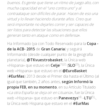
buenos. Es gente que tiene un ritmo de juego alto, con
mucha capacidad en el “uno contra uno” y al
contraataque son difíciles de parar. Hacen de eso una
virtud y lo llevan haciendo durante años. Creo que
será importante no dejarles correr y ser capaces de
ser listos para detectar las situaciones que ellos
generan tanto en ataque como en defensa
«.
Ha Informado (ya con Todo Reservado para la
Copa -
de la ACB- 2015
de
Gran Canaria
) y seguirá
Informando (desde cualquier punto de la geografía
planetaria),
@TKvuestrobasket
, la Única web
(1)(2)
(3)
«Hispana» que estuvo en
Celje
(
SLO
), la Única
web «Hispana» que estuvo en el
@EuroBasket
(
#EurMas
) 2013 desde el Primer día hasta el Último (al
igual que también, 2 años antes,
según Informó la
propia FEB, en su momento
, en su Artículo Titulado
«
La otra España se deja oír en Lituania
«, fue la Única
(4)
(5)
web «Hispana» que estuvo en
Panevezys
–
LTU
-,
la Única web Hispana que estuvo en el
#EurMas