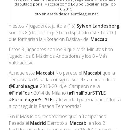
disputado por el Maccabi como Equipo Local en este Top
16 2015
Foto enlazada desde euroleague.net
Y estos 7 Jugadores, junto a (15)
Sylven Landesberg
,
son los 8 (de los 11 que han disputado este Top 16)
que formarían la «Rotación Básica» del
Maccabi
.
Estos 8 Jugadores son los 8 que Más Minutos han
jugado, los 8 Máximos Anotadores y los 8 «Más
Valorados».
Aunque este
Maccabi
No parece el
Maccabi
que la
Temporada Pasada consiguió ser el Campeón de la
@Euroleague
2013-2014, el Campeón de la
#FinalFour
2014 de Milano (
#FinalFourSTYLE
,
#
EuroLeagueSTYLE
), ¿de verdad parecía que lo fuera
a conseguir la Pasada Temporada?
Sin ir Más lejos, recordemos que la Temporada
Pasada el
Madrid
Derrotó al
Maccabi
en los 2
Partidos que disputaron en el Top 16 2014, mientras