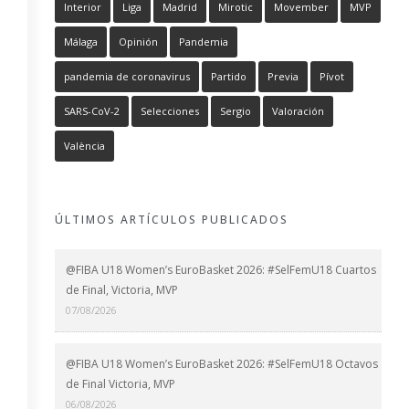
Interior
Liga
Madrid
Mirotic
Movember
MVP
Málaga
Opinión
Pandemia
pandemia de coronavirus
Partido
Previa
Pívot
SARS-CoV-2
Selecciones
Sergio
Valoración
València
ÚLTIMOS ARTÍCULOS PUBLICADOS
@FIBA U18 Women’s EuroBasket 2026: #SelFemU18 Cuartos
de Final, Victoria, MVP
07/08/2026
@FIBA U18 Women’s EuroBasket 2026: #SelFemU18 Octavos
de Final Victoria, MVP
06/08/2026