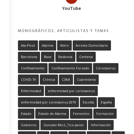
YouTube
MONOGRÁFICOS, ARTICULISTAS Y TEMAS
Ala-Pívot
Alarma
Alero
Arresto Domiciliario
Barcelona
Base
Baskonia
Centena
Confinamiento
Confinamiento Forzado
Coronavirus
COVID-19
Crónica
CSKA
Cuarentena
Enfermedad
enfermedad por coronavirus
enfermedad por coronavirus 2019
Escolta
España
Estado
Estado de Alarma
Femenino
Formación
Gobierno
Gonzalo Micó_Tico-Javier
Información