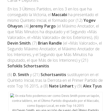
Canal + Deportes.
En los 3 Últimos Partidos, en los 3 en los que ha
conseguido la Victoria, el
Maccabi
ha presentado el
mismo Quinteto Inicial, el formado por (12)
Yogev
Ohayon
, (4)
Jeremy Pargo
(el Máximo Anotador, el
que Más Minutos ha disputado y el Segundo «Más
Valorado», el «Más Valorado» de los Exteriores), (6)
Devin Smith
, (7)
Brian Randle
(el «Más Valorado», el
Segundo Máximo Anotador, el Máximo Anotador de
los Interiores, y el Segundo que Más Minutos ha
disputado, el que Más de los Interiores) y (21)
Sofoklis Schortsanitis
.
(6)
D. Smith
y (21)
Schortsanitis
sustituyeron en el
Quinteto Inicial, tras la Derrota en el Primer Partido de
este Top 16 2015, a (8)
Nate Linhart
y (9)
Alex Tyus
.
(6) Devin Smith, en una acción de juego del Último Partido