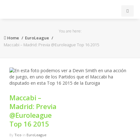
INICIO
You are here:
Home
EuroLeague
ACB
Maccabi – Madrid: Previa @Euroleague Top 16 2015
EuroLeague
FEB
FIBA
Maccabi –
Madrid: Previa
OTROS
@Euroleague
Top 16 2015
FORMACIÓN
By
Tico
in
EuroLeague