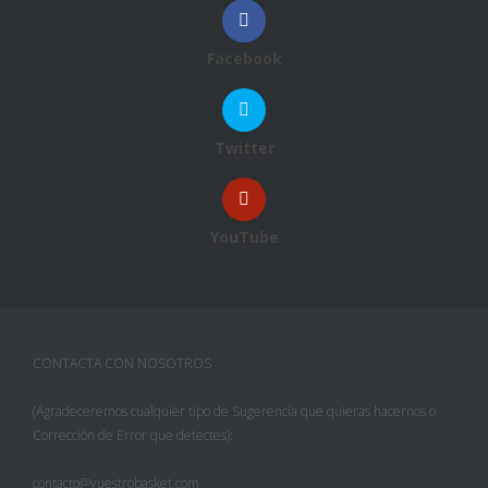
Facebook
Twitter
YouTube
CONTACTA CON NOSOTROS
(Agradeceremos cualquier tipo de Sugerencia que quieras hacernos o
Corrección de Error que detectes):
contacto@vuestrobasket.com