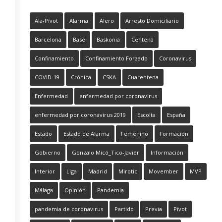
Ala-Pívot
Alarma
Alero
Arresto Domiciliario
Barcelona
Base
Baskonia
Centena
Confinamiento
Confinamiento Forzado
Coronavirus
COVID-19
Crónica
CSKA
Cuarentena
Enfermedad
enfermedad por coronavirus
enfermedad por coronavirus 2019
Escolta
España
Estado
Estado de Alarma
Femenino
Formación
Gobierno
Gonzalo Micó_Tico-Javier
Información
Interior
Liga
Madrid
Mirotic
Movember
MVP
Málaga
Opinión
Pandemia
pandemia de coronavirus
Partido
Previa
Pívot