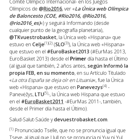
Comité Olímpico Internacional- en los Juegos
Olímpicos de
@
Rio2016
, ver «
La Única web Olímpica
de Baloncesto (COE, #Rio2016, @Rio2016,
@rio2016_es)
«) y seguirá Informando (desde
cualquier punto de la geografía planetaria),
@TKvuestrobasket
, la Única web «Hispana» que
(1)(2)
(3)
estuvo en
Celje
(
SLO
), la Única web «Hispana»
que estuvo en el
#EuroBasket2013
(#EurMas 2013,
EuroBasket 2013) desde el
Primer
día hasta el Último
(al igual que también, 2 años antes,
según Informó la
propia FEB, en su momento
, en su Artículo Titulado
«
La otra España se deja oír en Lituania
«, fue la Única
(4)
web «Hispana» que estuvo en
Panevezys
-
(5)
Panevėžys,
LTU
-, la Única web Hispana que estuvo
en el
#
EuroBasket2011
-#EurMas 2011-, también,
desde el Primer día hasta el Último).
Salud-Salut-Saúde y
devuestrobasket.com
.
(1)
Pronunciado Tselle, que no se pronuncia igual que
Tseye, al igual que Llull no se pronuncia ni Yuy ni Yul.