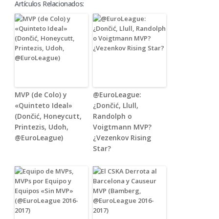
Artículos Relacionados:
MVP (de Colo) y
@EuroLeague:
«Quinteto Ideal»
¿Dončić, Llull,
(Dončić, Honeycutt,
Randolph o
Printezis, Udoh,
Voigtmann MVP?
@EuroLeague)
¿Vezenkov Rising
Star?