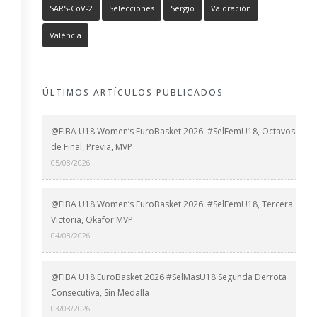
SARS-CoV-2
Selecciones
Sergio
Valoración
València
ÚLTIMOS ARTÍCULOS PUBLICADOS
@FIBA U18 Women’s EuroBasket 2026: #SelFemU18, Octavos
de Final, Previa, MVP
05/08/2026
@FIBA U18 Women’s EuroBasket 2026: #SelFemU18, Tercera
Victoria, Okafor MVP
04/08/2026
@FIBA U18 EuroBasket 2026 #SelMasU18 Segunda Derrota
Consecutiva, Sin Medalla
03/08/2026