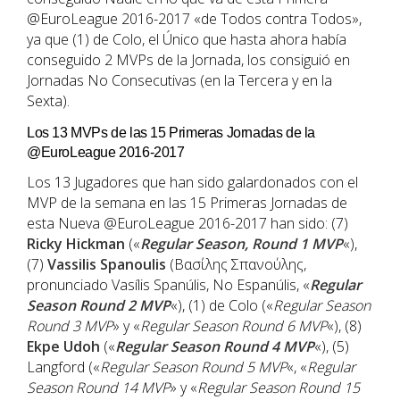
@EuroLeague 2016-2017 «de Todos contra Todos»,
ya que (1) de Colo, el Único que hasta ahora había
conseguido 2 MVPs de la Jornada, los consiguió en
Jornadas No Consecutivas (en la Tercera y en la
Sexta).
Los 13 MVPs de las 15 Primeras Jornadas de la
@EuroLeague 2016-2017
Los 13 Jugadores que han sido galardonados con el
MVP de la semana en las 15 Primeras Jornadas de
esta Nueva @EuroLeague 2016-2017 han sido: (7)
Ricky Hickman
(«
Regular Season, Round 1 MVP
«),
(7)
Vassilis Spanoulis
(Βασίλης Σπανούλης,
pronunciado Vasílis Spanúlis, No Espanúlis, «
Regular
Season Round 2 MVP
«), (1) de Colo («
Regular Season
Round 3 MVP
» y «
Regular Season Round 6 MVP
«), (8)
Ekpe Udoh
(«
Regular Season Round 4 MVP
«), (5)
Langford («
Regular Season Round 5 MVP
«, «
Regular
Season Round 14 MVP
» y «
Regular Season Round 15