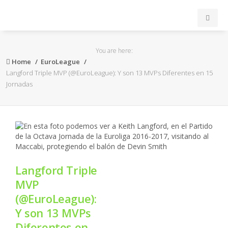
INICIO
You are here:
Home
EuroLeague
ACB
Langford Triple MVP (@EuroLeague): Y son 13 MVPs Diferentes en 15
Jornadas
EuroLeague
FEB
FIBA
Langford Triple
OTROS
MVP
(@EuroLeague):
FORMACIÓN
Y son 13 MVPs
Diferentes en