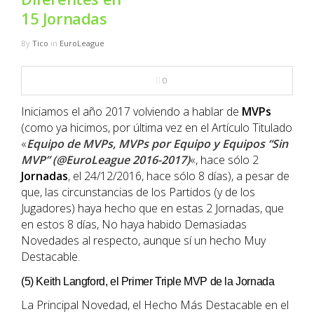
NBA
15 Jornadas
MULTIMEDIA
By
Tico
in
EuroLeague
RIO 2016
0
Iniciamos el año 2017 volviendo a hablar de
MVPs
(como ya hicimos, por última vez en el Artículo Titulado
«
Equipo de MVPs, MVPs por Equipo y Equipos “Sin
MVP” (@EuroLeague 2016-2017)
«, hace sólo 2
Jornadas
, el 24/12/2016, hace sólo 8 días), a pesar de
que, las circunstancias de los Partidos (y de los
Jugadores) haya hecho que en estas 2 Jornadas, que
en estos 8 días, No haya habido Demasiadas
Novedades al respecto, aunque sí un hecho Muy
Destacable.
(5) Keith Langford, el Primer Triple MVP de la Jornada
La Principal Novedad, el Hecho Más Destacable en el