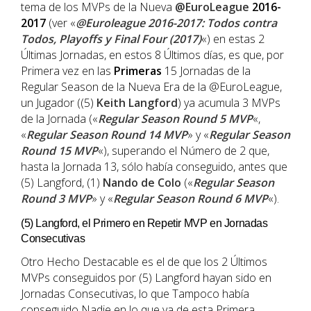
tema de los MVPs de la Nueva
@EuroLeague
2016-
2017
(ver «
@Euroleague 2016-2017: Todos contra
Todos, Playoffs y Final Four (2017)
«) en estas 2
Últimas Jornadas, en estos 8 Últimos días, es que, por
Primera vez en las
Primeras
15 Jornadas de la
Regular Season de la Nueva Era de la @EuroLeague,
un Jugador ((5)
Keith Langford
) ya acumula 3 MVPs
de la Jornada («
Regular Season Round 5 MVP
«,
«
Regular Season Round 14 MVP
» y «
Regular Season
Round 15 MVP
«), superando el Número de 2 que,
hasta la Jornada 13, sólo había conseguido, antes que
(5) Langford, (1)
Nando de Colo
(«
Regular Season
Round 3 MVP
» y «
Regular Season Round 6 MVP
«).
(5) Langford, el Primero en Repetir MVP en Jornadas
Consecutivas
Otro Hecho Destacable es el de que los 2 Últimos
MVPs conseguidos por (5) Langford hayan sido en
Jornadas Consecutivas, lo que Tampoco había
conseguido Nadie en lo que va de esta Primera