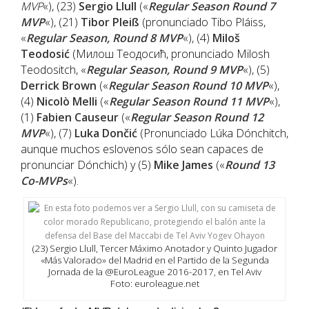
MVP
«), (23)
Sergio
Llull
(«
Regular Season Round 7
MVP
«), (21)
Tibor Pleiß
(pronunciado Tibo Pláiss,
«
Regular Season, Round 8 MVP
«), (4)
Miloš
Teodosić
(Милош Теодосић, pronunciado Milosh
Teodositch, «
Regular Season, Round 9 MVP
«), (5)
Derrick Brown
(«
Regular Season Round 10 MVP
«),
(4)
Nicolò Melli
(«
Regular Season Round 11 MVP
«),
(1)
Fabien Causeur
(«
Regular Season Round 12
MVP
«), (7)
Luka Dončić
(Pronunciado Lúka Dónchitch,
aunque muchos eslovenos sólo sean capaces de
pronunciar Dónchich) y (5)
Mike James
(«
Round 13
Co-MVPs
«).
(23) Sergio Llull, Tercer Máximo Anotador y Quinto Jugador
«Más Valorado» del Madrid en el Partido de la Segunda
Jornada de la @EuroLeague 2016-2017, en Tel Aviv
Foto: euroleague.net