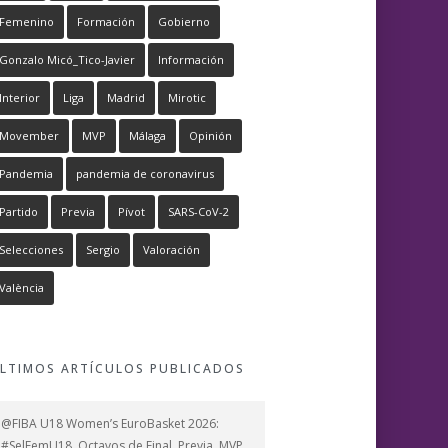
Femenino
Formación
Gobierno
Gonzalo Micó_Tico-Javier
Información
Interior
Liga
Madrid
Mirotic
Movember
MVP
Málaga
Opinión
Pandemia
pandemia de coronavirus
Partido
Previa
Pívot
SARS-CoV-2
Selecciones
Sergio
Valoración
València
LTIMOS ARTÍCULOS PUBLICADOS
@FIBA U18 Women’s EuroBasket 2026:
#SelFemU18, Octavos de Final, Previa, MVP