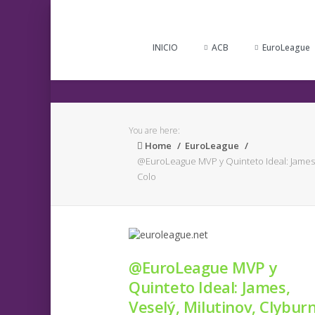
INICIO
ACB
EuroLeague
You are here:
Home
EuroLeague
@EuroLeague MVP y Quinteto Ideal: James, 
Colo
@EuroLeague MVP y
Quinteto Ideal: James,
Veselý, Milutinov, Clybur