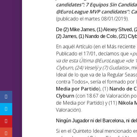
candidates”: 7 Equipos Sin Candidat
@EuroLeague MVP candidates”: Calat
(publicado el martes 08/01/2019).
De (2) Mike James, (1) Alexey Shved, (21
(2) James, (1) Nando de Colo, (21) Clybu
En aquél Artículo (en el Más reciente
Publicado el 17/01, decíamos que «
po
va de esta Última
@EuroLeague
«de 1
Clyburn
, (24)
Veselý
y (7)
Gudaitis
«, m
Ideal de lo que va de la Regular Se
contra Todos», sería el formado por
Media por Partido
), (1)
Nando de C
Clyburn
(con 18.67 de Valoración por
de Media por Partido) y (11)
Nikola 
Valoración).
Ningún Jugador ni del Barcelona, ni de
Si en el Quinteto Ideal mencionado e