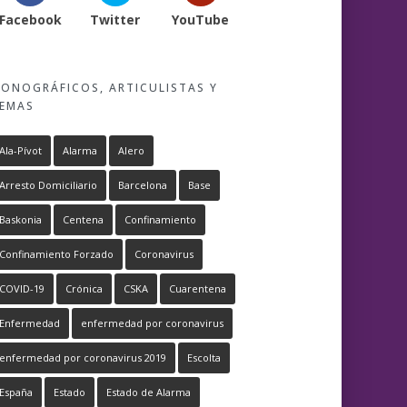
Facebook
Twitter
YouTube
ONOGRÁFICOS, ARTICULISTAS Y
EMAS
Ala-Pívot
Alarma
Alero
Arresto Domiciliario
Barcelona
Base
Baskonia
Centena
Confinamiento
Confinamiento Forzado
Coronavirus
COVID-19
Crónica
CSKA
Cuarentena
Enfermedad
enfermedad por coronavirus
enfermedad por coronavirus 2019
Escolta
España
Estado
Estado de Alarma