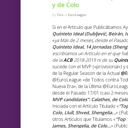
y de Colo
By
Tico
in
EuroLeague
Si en el Articulo que Publicábamos Ay
Quinteto Ideal (Dubljević, Beirán, I
«
ya Más de 2 meses, desde el Pasado 
Quinteto Ideal, 14 Jornadas (Shenge
escribíamos un Artículo en el que h
de la
ACB
2018-2019 ni de su
Quint
sucede con el MVP («provisional») y e
de la Regular Season de la Actual
@E
@EuroLeague «de Todos contra Todos
Nueva Era», de la Última @EuroLeagu
desde el Pasado 17/01 (casi 2 meses),
MVP candidates”: Calathes, de Colo,
Iniciada con el Artículo Titulado «
“To
Colo, Llull, Shved, Shengelia…
» (Pub
otros Artículos que Titulamos «
“Top 
James, Shengelia, de Colo…
» (Publi