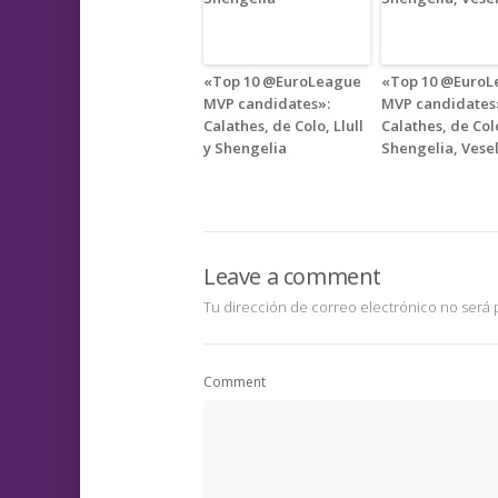
«Top 10 @EuroLeague
«Top 10 @EuroL
MVP candidates»:
MVP candidates
Calathes, de Colo, Llull
Calathes, de Colo
y Shengelia
Shengelia, Vese
Leave a comment
Tu dirección de correo electrónico no será 
Comment