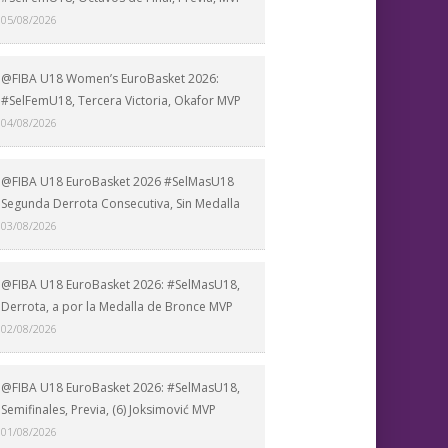
05/08/2026
@FIBA U18 Women’s EuroBasket 2026:
#SelFemU18, Tercera Victoria, Okafor MVP
04/08/2026
@FIBA U18 EuroBasket 2026 #SelMasU18
Segunda Derrota Consecutiva, Sin Medalla
03/08/2026
@FIBA U18 EuroBasket 2026: #SelMasU18,
Derrota, a por la Medalla de Bronce MVP
02/08/2026
@FIBA U18 EuroBasket 2026: #SelMasU18,
Semifinales, Previa, (6) Joksimović MVP
01/08/2026