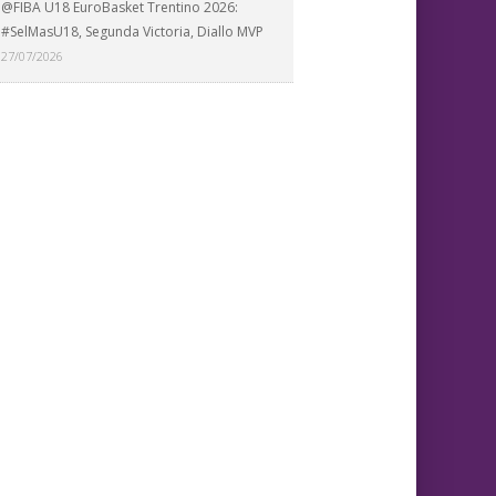
@FIBA U18 EuroBasket Trentino 2026:
#SelMasU18, Segunda Victoria, Diallo MVP
27/07/2026