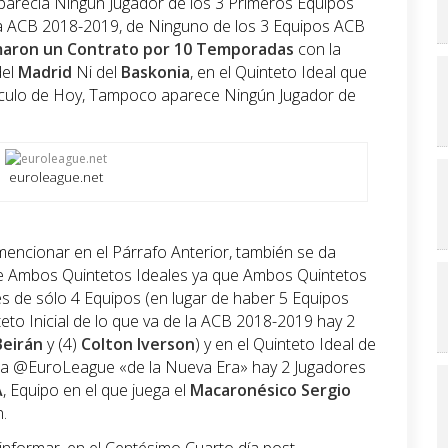
aparecía Ningún Jugador de los 3 Primeros Equipos
iga ACB 2018-2019, de Ninguno de los 3 Equipos ACB
maron un Contrato por 10 Temporadas
con la
del
Madrid
Ni del
Baskonia
, en el Quinteto Ideal que
culo de Hoy, Tampoco aparece Ningún Jugador de
euroleague.net
ncionar en el Párrafo Anterior, también se da
re Ambos Quintetos Ideales ya que Ambos Quintetos
s de sólo 4 Equipos (en lugar de haber 5 Equipos
eto Inicial de lo que va de la ACB 2018-2019 hay 2
Beirán
y (4)
Colton Iverson
) y en el Quinteto Ideal de
era @EuroLeague «de la Nueva Era» hay 2 Jugadores
A
, Equipo en el que juega el
Macaronésico
Sergio
n.