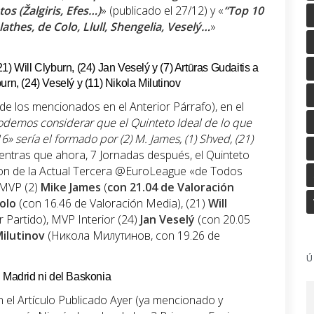
os (Žalgiris, Efes…)
» (publicado el 27/12) y «
“Top 10
hes, de Colo, Llull, Shengelia, Veselý…
»
) Will Clyburn, (24) Jan Veselý y (7) Artūras Gudaitis a
rn, (24) Veselý y (11) Nikola Milutinov
 de los mencionados en el Anterior Párrafo), en el
demos considerar que el Quinteto Ideal de lo que
6» sería el formado por (2)
M. James
, (1)
Shved
, (21)
ientras que ahora, 7 Jornadas después, el Quinteto
ason de la Actual Tercera @EuroLeague «de Todos
 MVP (2)
Mike James
(
con 21.04 de Valoración
olo
(con 16.46 de Valoración Media), (21)
Will
 Partido), MVP Interior (24)
Jan Veselý
(con 20.05
Milutinov
(Никола Милутинов, con 19.26 de
Ú
l Madrid ni del Baskonia
n el Artículo Publicado Ayer (ya mencionado y