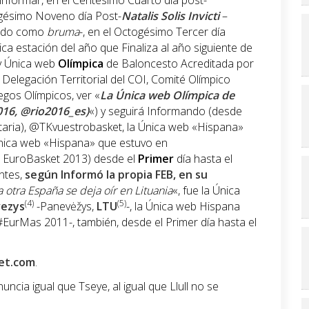
nformar, en el Centésimo Cuarto día post-
ogésimo Noveno día Post-
Natalis Solis Invicti
–
cido como
bruma
-, en el Octogésimo Tercer día
ca estación del año que Finaliza al año siguiente de
 Única web
Olímpica
de Baloncesto Acreditada por
Delegación Territorial del COI, Comité Olímpico
uegos Olímpicos, ver «
La Única web Olímpica de
016, @rio2016_es)
«) y seguirá Informando (desde
etaria), @TKvuestrobasket, la Única web «Hispana»
 Única web «Hispana» que estuvo en
 EuroBasket 2013) desde el
Primer
día hasta el
antes,
según Informó la propia FEB, en su
a otra España se deja oír en Lituania
«, fue la Única
(4)
(5)
ezys
-Panevėžys,
LTU
-, la Única web Hispana
EurMas 2011-, también, desde el Primer día hasta el
et.com
.
ncia igual que Tseye, al igual que Llull no se