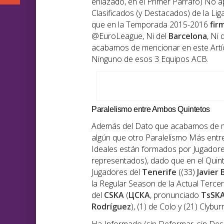
enlazado, en el Primer Párrafo) No 
Clasificados (y Destacados) de la L
que en la Temporada 2015-2016
fir
@EuroLeague, Ni del
Barcelona
, Ni 
acabamos de mencionar en este Artí
Ninguno de esos 3 Equipos ACB.
Paralelismo entre Ambos Quintetos
Además del Dato que acabamos de me
algún que otro Paralelismo Más ent
Ideales están formados por Jugadore
representados), dado que en el Quint
Jugadores del
Tenerife
((33)
Javier 
la Regular Season de la Actual Terc
del
CSKA
(
ЦСКА
, pronunciado
TsSK
Rodríguez
), (1) de Colo y (21) Clybur