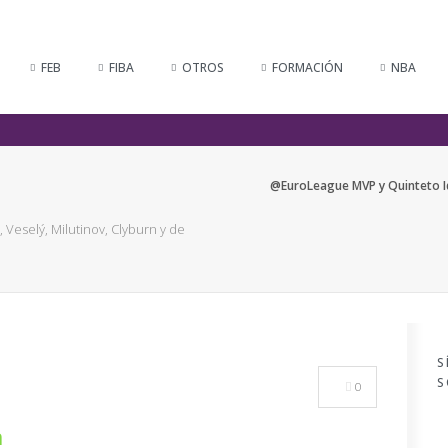
FEB
FIBA
OTROS
FORMACIÓN
NBA
@EuroLeague MVP y Quinteto Ide
Veselý, Milutinov, Clyburn y de
S
S
0
n