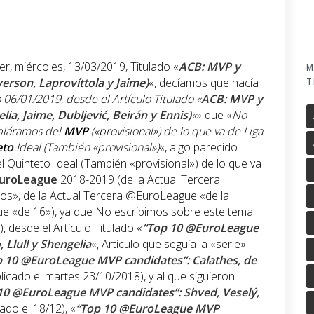
er, miércoles, 13/03/2019, Titulado «
ACB: MVP y
M
verson, Laprovíttola y Jaime)
«, decíamos que hacía
T
06/01/2019, desde el Artículo Titulado «
ACB: MVP y
lia, Jaime, Dubljević, Beirán y Ennis)
«
» que «
No
abláramos del
MVP
(«provisional») de lo que va de Liga
eto
Ideal (También «provisional»)
«, algo parecido
l Quinteto Ideal (También «provisional») de lo que va
uroLeague
2018-2019 (de la Actual Tercera
», de la Actual Tercera @EuroLeague «de la
e «de 16»), ya que No escribimos sobre este tema
 desde el Artículo Titulado «
“Top 10 @EuroLeague
 Llull y Shengelia
«, Artículo que seguía la «serie»
p 10 @EuroLeague MVP candidates”: Calathes, de
licado el martes 23/10/2018), y al que siguieron
10 @EuroLeague MVP candidates”: Shved, Veselý,
cado el 18/12), «
“Top 10 @EuroLeague MVP