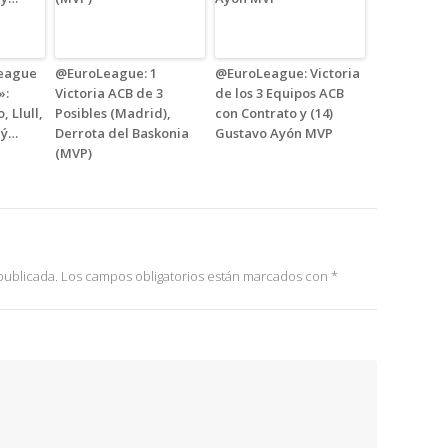
eague
@EuroLeague: 1
@EuroLeague: Victoria
»:
Victoria ACB de 3
de los 3 Equipos ACB
, Llull,
Posibles (Madrid),
con Contrato y (14)
lý…
Derrota del Baskonia
Gustavo Ayón MVP
(MVP)
publicada.
Los campos obligatorios están marcados con
*