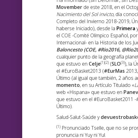
Ha Informado (sin Deformar, sin Desi
Movember
de este 2018, en el Oct
Nacimiento del Sol invicto
, día cono
Completo del Invierno 2018-2019, Úni
haberse Iniciado), desde la
Primera
y
el COE -Comité Olímpico Español, por 
Internacional- en la Historia de los J
Baloncesto (COE, #Rio2016, @Rio2
cualquier punto de la geografía plan
(1)(2)
(3)
que estuvo en
Celje
(
SLO
), la
el #EuroBasket2013 (
#EurMas
2013,
Último (al igual que también, 2 años 
momento
, en su Artículo Titulado «
L
web «Hispana» que estuvo en
Panev
que estuvo en el #EuroBasket2011 -#
Último).
Salud-Salut-Saúde y
devuestrobask
(1
)
Pronunciado Tselle, que no se pronu
pronuncia ni Yuy ni Yul.